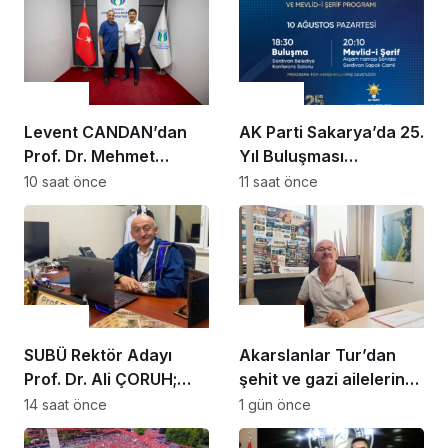
Gündem
Gündem
Levent CANDAN’dan
AK Parti Sakarya’da 25.
Prof. Dr. Mehmet
Yıl Buluşması
SARIBIYIK’a vefa
Düzenlenecek
10 saat önce
11 saat önce
ziyareti
Gündem
Gündem
SUBÜ Rektör Adayı
Akarslanlar Tur’dan
Prof. Dr. Ali ÇORUH;
şehit ve gazi ailelerine
“Sakarya’ya değer
anlamlı destek
14 saat önce
1 gün önce
katan bir üniversite