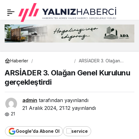
Mehmet Demir’den
0
Paylaş
Adapazarı Müzesine
anlamlı tarihi bağış
Gündem
Haberler
ARSİADER 3. Olağan
Genel Kurulunu
ARSİADER 3. Olağan Genel Kurulunu
gerçekleştirdi
gerçekleştirdi
admin
tarafından yayınlandı
21 Aralık 2024, 21:12
yayınlandı
21
Google'da Abone Ol