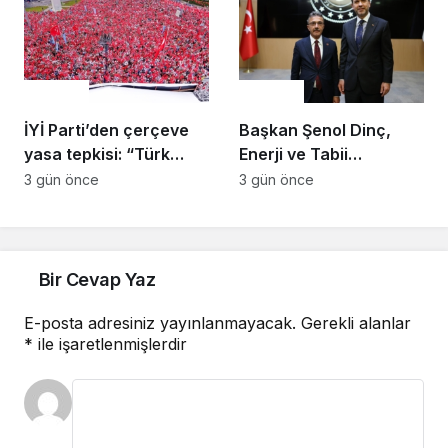
inşa etmek istiyorum”
Gündem
Gündem
İYİ Parti’den çerçeve
Başkan Şenol Dinç,
yasa tepkisi: “Türk
Enerji ve Tabii
milletine hesap
Kaynaklar Bakanı
3 gün önce
3 gün önce
vereceksiniz”
Alparslan Bayraktar’ı
Ziyaret Etti
Bir Cevap Yaz
E-posta adresiniz yayınlanmayacak.
Gerekli alanlar
*
ile işaretlenmişlerdir