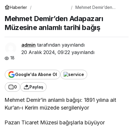
Gündem
Haberler
Mehmet Demir’den
Adapazarı Müzesine
Mehmet Demir’den Adapazarı
anlamlı tarihi bağış
Müzesine anlamlı tarihi bağış
admin
tarafından yayınlandı
20 Aralık 2024, 09:22
yayınlandı
18
Google'da Abone Ol
0
Paylaş
Mehmet Demir’in anlamlı bağışı: 1891 yılına ait
Kur’an-ı Kerim müzede sergileniyor
Pazarı Ticaret Müzesi bağışlarla büyüyor