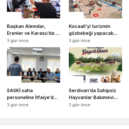
Çevre
Çevre
Başkan Alemdar,
Kocaali’yi turizmin
Erenler ve Karasu’da 2
gözbebeği yapacak
mahalleyi ziyaret etti:
sahil projelerini ilk kez
3 gün önce
3 gün önce
“Gençlerimiz için çok
paylaştı: “Gurur
güzel yatırımların
duyacağımız bir cazibe
hayata geçtiği bir
merkezi olacak”
dönem yaşıyoruz”
Çevre
Çevre
SASKİ saha
Serdivan’da Sahipsiz
personeline İtfaiye’den
Hayvanlar Bakımevi
uygulamalı güvenlik
Hizmete Açılıyor: Can
3 gün önce
3 gün önce
eğitimi
Dostlara GüvenliYuva