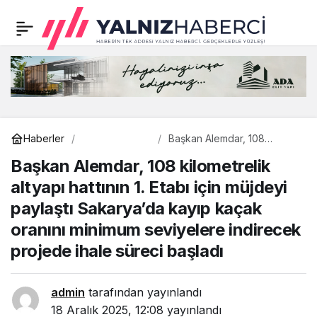
“Şehrimizin çevresine,
0
Paylaş
doğasına zarar veren
hiçbir yapıya müsaade
etmeyiz”
Çevre
Haberler
Başkan Alemdar, 108
kilometrelik altyapı hattının 1.
Başkan Alemdar, 108 kilometrelik
Etabı için müjdeyi paylaştı
Sakarya’da kayıp kaçak
altyapı hattının 1. Etabı için müjdeyi
oranını minimum seviyelere
indirecek projede ihale
paylaştı Sakarya’da kayıp kaçak
süreci başladı
oranını minimum seviyelere indirecek
projede ihale süreci başladı
admin
tarafından yayınlandı
18 Aralık 2025, 12:08
yayınlandı