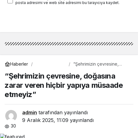
posta adresimi ve web site adresimi bu tarayıcıya kaydet.
Yorum Gönder
Çevre
Haberler
“Şehrimizin çevresine,
doğasına zarar veren hiçbir
“Şehrimizin çevresine, doğasına
yapıya müsaade etmeyiz”
zarar veren hiçbir yapıya müsaade
etmeyiz”
admin
tarafından yayınlandı
9 Aralık 2025, 11:09
yayınlandı
30