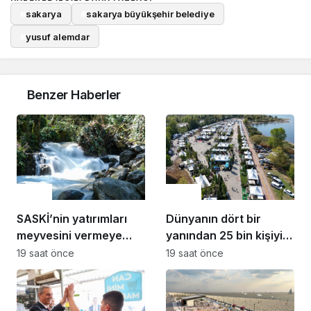
#
sakarya
#
sakarya büyükşehir belediye
#
yusuf alemdar
Benzer Haberler
Çevre
Çevre
SASKİ’nin yatırımları
Dünyanın dört bir
meyvesini vermeye
yanından 25 bin kişiyi
başladı: Sapanca
ağırlayacak dev fuar
19 saat önce
19 saat önce
Gölü’nün seviyesi
için geri sayım
geçen yılın
11santimetre üzerinde