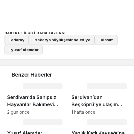
HABERLE ILGILI DAHA FAZLASI
#
adaray
#
sakarya büyükşehir belediye
#
ulaşım
#
yusuf alemdar
Benzer Haberler
Ulaşım
Ulaşım
Serdivan’da Sahipsiz
Serdivan’dan
Hayvanlar Bakımevi
Beşköprü’ye ulaşım
Yolunda Asfalt
kısalıyor; Başkan
2 gün önce
1 hafta önce
Çalışmaları
Alemdar yerinde
Ulaşım
Ulaşım
Tamamlandı
inceledi: “Binlerce
Yusuf Alemdar
sürücü Serdivan’dan
Yazlık Katlı Kavşağı’na