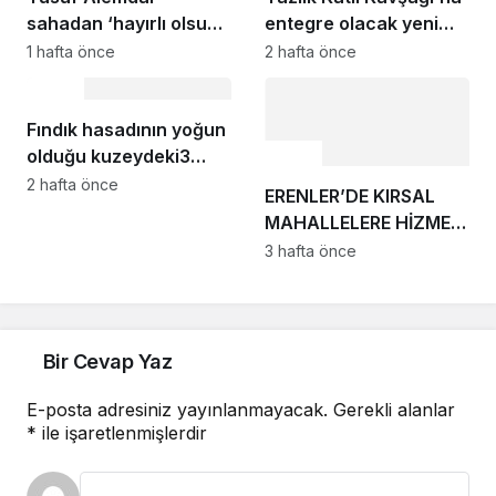
sahadan ‘hayırlı olsun’
direkt ulaşabilecek”
entegre olacak yeni
diyerek paylaştı:
ulaşım aksında yoğun
1 hafta önce
2 hafta önce
Erenler ve Serdivan’da
mesai; Başkan
Ulaşım
alternatif iki yeni
Alemdar: “Yeni ulaşım
güzergâh açıldı
Fındık hasadının yoğun
aksını adım adım
Ulaşım
olduğu kuzeydeki3
hayata geçiriyoruz”
güzergah sezon
2 hafta önce
ERENLER’DE KIRSAL
başlamadan asfalta
MAHALLELERE HİZMET
kavuşuyor
SEFERBERLİĞİ
3 hafta önce
SÜRÜYOR
Bir Cevap Yaz
E-posta adresiniz yayınlanmayacak.
Gerekli alanlar
*
ile işaretlenmişlerdir