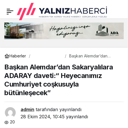
Başkan Alemdar’dan
0
Sakaryalılara ADARAY
daveti:“ Heyecanımız
Cumhuriyet coşkusuyla
Ulaşım
Haberler
Başkan Alemdar’dan
Sakaryalılara ADARAY
Başkan Alemdar’dan Sakaryalılara
daveti:“ Heyecanımız
bütünleşecek”
Cumhuriyet coşkusuyla
ADARAY daveti:“ Heyecanımız
bütünleşecek”
Cumhuriyet coşkusuyla
bütünleşecek”
admin
tarafından yayınlandı
28 Ekim 2024, 10:45
yayınlandı
20