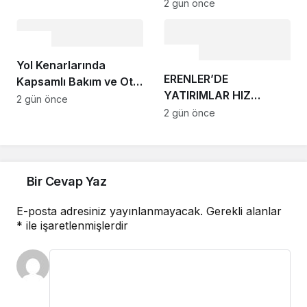
Hizmete Açılıyor: Can
2 gün önce
eğitimi
Dostlara GüvenliYuva
Çevre
Çevre
Yol Kenarlarında
ERENLER’DE
Kapsamlı Bakım ve Ot
YATIRIMLAR HIZ
Temizliği
2 gün önce
KESMİYOR
2 gün önce
Bir Cevap Yaz
E-posta adresiniz yayınlanmayacak.
Gerekli alanlar
*
ile işaretlenmişlerdir