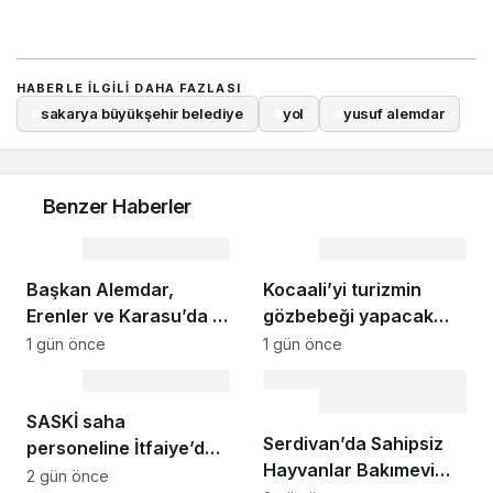
HABERLE ILGILI DAHA FAZLASI
#
sakarya büyükşehir belediye
#
yol
#
yusuf alemdar
Benzer Haberler
Çevre
Çevre
Başkan Alemdar,
Kocaali’yi turizmin
Erenler ve Karasu’da 2
gözbebeği yapacak
mahalleyi ziyaret etti:
sahil projelerini ilk kez
1 gün önce
1 gün önce
“Gençlerimiz için çok
paylaştı: “Gurur
Çevre
güzel yatırımların
duyacağımız bir cazibe
Çevre
hayata geçtiği bir
SASKİ saha
merkezi olacak”
Serdivan’da Sahipsiz
dönem yaşıyoruz”
personeline İtfaiye’den
Hayvanlar Bakımevi
uygulamalı güvenlik
2 gün önce