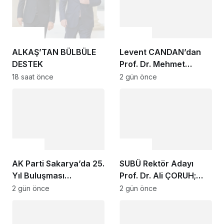
Gündem
Gündem
ALKAŞ’TAN BÜLBÜLE
Levent CANDAN’dan
DESTEK
Prof. Dr. Mehmet
SARIBIYIK’a vefa
18 saat önce
2 gün önce
ziyareti
Gündem
Gündem
AK Parti Sakarya’da 25.
SUBÜ Rektör Adayı
Yıl Buluşması
Prof. Dr. Ali ÇORUH;
Düzenlenecek
“Sakarya’ya değer
2 gün önce
2 gün önce
katan bir üniversite
inşa etmek istiyorum”