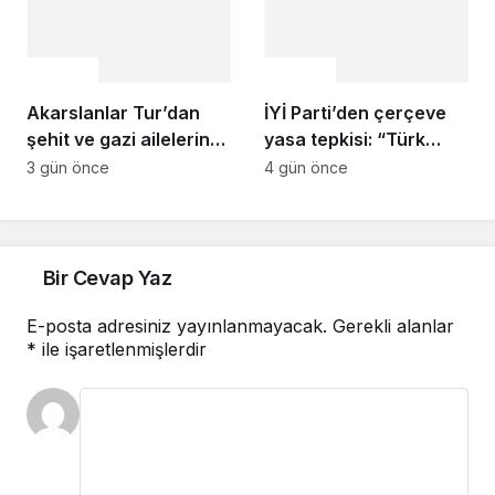
Gündem
Gündem
Akarslanlar Tur’dan
İYİ Parti’den çerçeve
şehit ve gazi ailelerine
yasa tepkisi: “Türk
anlamlı destek
milletine hesap
3 gün önce
4 gün önce
vereceksiniz”
Bir Cevap Yaz
E-posta adresiniz yayınlanmayacak.
Gerekli alanlar
*
ile işaretlenmişlerdir