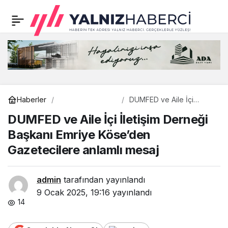
DUMFED ve Aile İçi
0
İletişim Derneği Başkanı
Emriye Köse’den
Gazetecilere anlamlı
Gündem
Haberler
DUMFED ve Aile İçi
İletişim Derneği Başkanı
DUMFED ve Aile İçi İletişim Derneği
Emriye Köse’den
mesaj
Gazetecilere anlamlı
Başkanı Emriye Köse’den
mesaj
Gazetecilere anlamlı mesaj
admin
tarafından yayınlandı
9 Ocak 2025, 19:16
yayınlandı
14