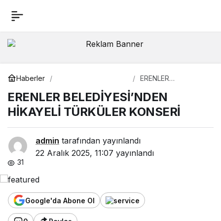
ERENLER
0
BELEDİYESİ’NDEN
HİKAYELİ TÜRKÜLER
Kültür Sanat
Haberler
ERENLER
BELEDİYESİ’NDEN
ERENLER BELEDİYESİ’NDEN
KONSERİ
HİKAYELİ TÜRKÜLER
KONSERİ
HİKAYELİ TÜRKÜLER KONSERİ
admin
tarafından yayınlandı
22 Aralık 2025, 11:07
yayınlandı
31
Google'da Abone Ol