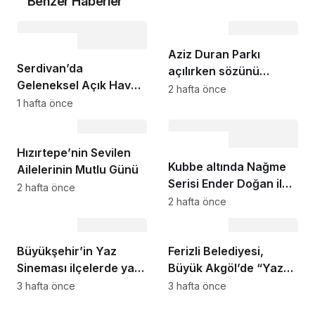
Benzer Haberler
Kültür Sanat
Kültür Sanat
Aziz Duran Parkı
Serdivan’da
açılırken sözünü
Geleneksel Açık Hava
vermişti, proje
2 hafta önce
Sinema Geceleri
1 hafta önce
çalışmaları başladı:
Başlıyor
Sakarya’nın 7’nci
Kültür Sanat
SGM’si Kaynarca’ya…
Kültür Sanat
Hızırtepe’nin Sevilen
Kubbe altında Nağme
Ailelerinin Mutlu Günü
Serisi Ender Doğan ile
2 hafta önce
Başlıyor
2 hafta önce
Kültür Sanat
Kültür Sanat
Büyükşehir’in Yaz
Ferizli Belediyesi,
Sineması ilçelerde yaz
Büyük Akgöl’de “Yaza
akşamlarına renk
Merhaba” Buluşması
3 hafta önce
3 hafta önce
katıyor
Düzenledi