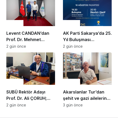
Gündem
Gündem
Levent CANDAN’dan
AK Parti Sakarya’da 25.
Prof. Dr. Mehmet
Yıl Buluşması
SARIBIYIK’a vefa
Düzenlenecek
2 gün önce
2 gün önce
ziyareti
Gündem
Gündem
SUBÜ Rektör Adayı
Akarslanlar Tur’dan
Prof. Dr. Ali ÇORUH;
şehit ve gazi ailelerine
“Sakarya’ya değer
anlamlı destek
2 gün önce
3 gün önce
katan bir üniversite
inşa etmek istiyorum”