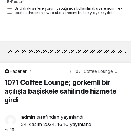
E-Posta
*
Bir dahaki sefere yorum yaptığımda kullanılmak üzere adımı, e-
posta adresimi ve web site adresimi bu tarayıcıya kaydet.
Yorum Gönder
Gündem
Haberler
1071 Coffee Lounge;
görkemli bir açılışla
1071 Coffee Lounge; görkemli bir
başiskele sahilinde
hizmete girdi
açılışla başiskele sahilinde hizmete
girdi
admin
tarafından yayınlandı
24 Kasım 2024, 16:16
yayınlandı
16