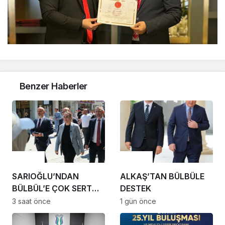
Benzer Haberler
Gündem
Gündem
SARIOĞLU’NDAN
ALKAŞ’TAN BÜLBÜLE
BÜLBÜL’E ÇOK SERT
DESTEK
TEPKİ
3 saat önce
1 gün önce