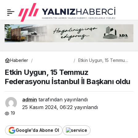
1071 Coffee Lounge;
0
Paylaş
görkemli bir açılışla
başiskele sahilinde
hizmete girdi
Gündem
Haberler
Etkin Uygun, 15 Temmuz
Federasyonu İstanbul İl
Etkin Uygun, 15 Temmuz
Başkanı oldu
Federasyonu İstanbul İl Başkanı oldu
admin
tarafından yayınlandı
25 Kasım 2024, 06:22
yayınlandı
19
Google'da Abone Ol