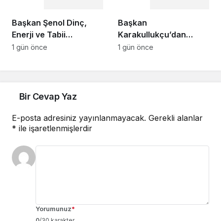
Gündem
Gündem
Başkan Şenol Dinç,
Başkan
Enerji ve Tabii
Karakullukçu’dan
Kaynaklar Bakanı
Sakarya Muşlular
1 gün önce
1 gün önce
Alparslan Bayraktar’ı
Derneği’ne ziyaret
Ziyaret Etti
Bir Cevap Yaz
E-posta adresiniz yayınlanmayacak.
Gerekli alanlar
*
ile işaretlenmişlerdir
Yorumunuz
*
0
/30 karakter