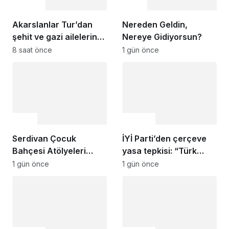
Gündem
Genel
Akarslanlar Tur’dan
Nereden Geldin,
şehit ve gazi ailelerine
Nereye Gidiyorsun?
anlamlı destek
8 saat önce
1 gün önce
Genel
Gündem
Serdivan Çocuk
İYİ Parti’den çerçeve
Bahçesi Atölyeleri
yasa tepkisi: “Türk
Başladı
milletine hesap
1 gün önce
1 gün önce
vereceksiniz”