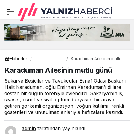
Karaduman Ailesinin
0
mutlu günü
Genel
Haberler
Karaduman Ailesinin mutlu
günü
Karaduman Ailesinin mutlu günü
Sakarya Besiciler ve Tavukçular Esnaf Odası Başkanı
Halit Karaduman, oğlu Emirhan Karaduman’ı dillere
destan bir düğün töreniyle evlendirdi. Sakarya’nın iş,
siyaset, esnaf ve sivil toplum dünyasını bir araya
getiren görkemli organizasyon, yoğun katılımı, renkli
gösterileri ve unutulmaz anlarıyla hafızalara kazındı.
admin
tarafından yayınlandı