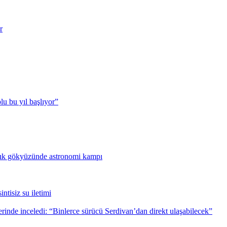
r
u bu yıl başlıyor”
nlık gökyüzünde astronomi kampı
ntisiz su iletimi
inde inceledi: “Binlerce sürücü Serdivan’dan direkt ulaşabilecek”