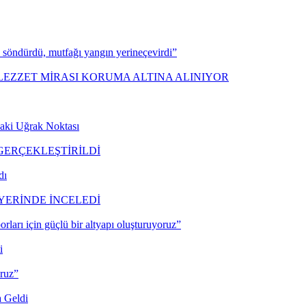
şi söndürdü, mutfağı yangın yerineçevirdi”
 LEZZET MİRASI KORUMA ALTINA ALINIYOR
daki Uğrak Noktası
GERÇEKLEŞTİRİLDİ
dı
 YERİNDE İNCELEDİ
orları için güçlü bir altyapı oluşturuyoruz”
i
oruz”
a Geldi