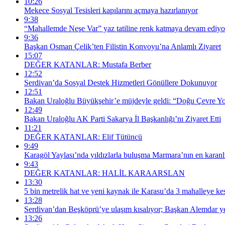
10:26
Mekece Sosyal Tesisleri kapılarını açmaya hazırlanıyor
9:38
“Mahallemde Neşe Var” yaz tatiline renk katmaya devam ediyo
9:36
Başkan Osman Çelik’ten Filistin Konvoyu’na Anlamlı Ziyaret
15:07
DEĞER KATANLAR: Mustafa Berber
12:52
Serdivan’da Sosyal Destek Hizmetleri Gönüllere Dokunuyor
12:51
Bakan Uraloğlu Büyükşehir’e müjdeyle geldi: “Doğu Çevre Yol
12:49
Bakan Uraloğlu AK Parti Sakarya İl Başkanlığı’nı Ziyaret Etti
11:21
DEĞER KATANLAR: Elif Tütüncü
9:49
Karagöl Yaylası’nda yıldızlarla buluşma Marmara’nın en kara
9:43
DEĞER KATANLAR: HALİL KARAARSLAN
13:30
5 bin metrelik hat ve yeni kaynak ile Karasu’da 3 mahalleye kesi
13:28
Serdivan’dan Beşköprü’ye ulaşım kısalıyor; Başkan Alemdar yer
13:26