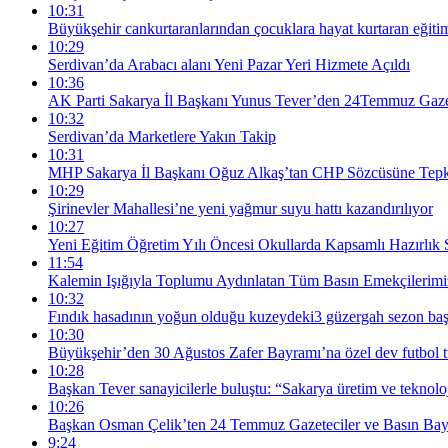
10:31
Büyükşehir cankurtaranlarından çocuklara hayat kurtaran eğiti
10:29
Serdivan’da Arabacı alanı Yeni Pazar Yeri Hizmete Açıldı
10:36
AK Parti Sakarya İl Başkanı Yunus Tever’den 24Temmuz Gazet
10:32
Serdivan’da Marketlere Yakın Takip
10:31
MHP Sakarya İl Başkanı Oğuz Alkaş’tan CHP Sözcüsüne Tepki: 
10:29
Şirinevler Mahallesi’ne yeni yağmur suyu hattı kazandırılıyor
10:27
Yeni Eğitim Öğretim Yılı Öncesi Okullarda Kapsamlı Hazırlık 
11:54
Kalemin Işığıyla Toplumu Aydınlatan Tüm Basın Emekçilerim
10:32
Fındık hasadının yoğun olduğu kuzeydeki3 güzergah sezon baş
10:30
Büyükşehir’den 30 Ağustos Zafer Bayramı’na özel dev futbol t
10:28
Başkan Tever sanayicilerle buluştu: “Sakarya üretim ve teknolo
10:26
Başkan Osman Çelik’ten 24 Temmuz Gazeteciler ve Basın Bay
9:24