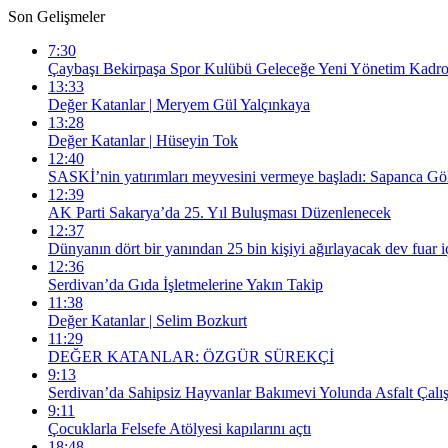
Son Gelişmeler
7:30
Çaybaşı Bekirpaşa Spor Kulübü Geleceğe Yeni Yönetim Kadros
13:33
Değer Katanlar | Meryem Gül Yalçınkaya
13:28
Değer Katanlar | Hüseyin Tok
12:40
SASKİ’nin yatırımları meyvesini vermeye başladı: Sapanca Gölü
12:39
AK Parti Sakarya’da 25. Yıl Buluşması Düzenlenecek
12:37
Dünyanın dört bir yanından 25 bin kişiyi ağırlayacak dev fuar i
12:36
Serdivan’da Gıda İşletmelerine Yakın Takip
11:38
Değer Katanlar | Selim Bozkurt
11:29
DEĞER KATANLAR: ÖZGÜR SÜREKÇİ
9:13
Serdivan’da Sahipsiz Hayvanlar Bakımevi Yolunda Asfalt Çalı
9:11
Çocuklarla Felsefe Atölyesi kapılarını açtı
18:48