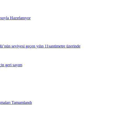
uyla Hazırlanıyor
’nün seviyesi geçen yılın 11santimetre üzerinde
çin geri sayım
şmaları Tamamlandı