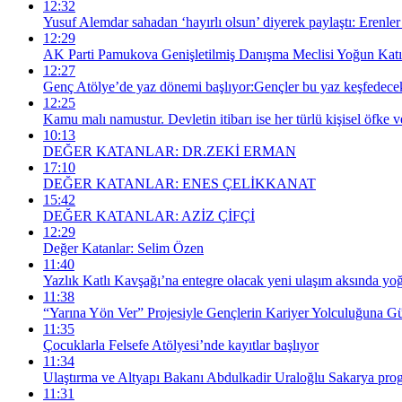
12:32
Yusuf Alemdar sahadan ‘hayırlı olsun’ diyerek paylaştı: Erenler 
12:29
AK Parti Pamukova Genişletilmiş Danışma Meclisi Yoğun Katılı
12:27
Genç Atölye’de yaz dönemi başlıyor:Gençler bu yaz keşfedecek
12:25
Kamu malı namustur. Devletin itibarı ise her türlü kişisel öfke ve
10:13
DEĞER KATANLAR: DR.ZEKİ ERMAN
17:10
DEĞER KATANLAR: ENES ÇELİKKANAT
15:42
DEĞER KATANLAR: AZİZ ÇİFÇİ
12:29
Değer Katanlar: Selim Özen
11:40
Yazlık Katlı Kavşağı’na entegre olacak yeni ulaşım aksında yo
11:38
“Yarına Yön Ver” Projesiyle Gençlerin Kariyer Yolculuğuna G
11:35
Çocuklarla Felsefe Atölyesi’nde kayıtlar başlıyor
11:34
Ulaştırma ve Altyapı Bakanı Abdulkadir Uraloğlu Sakarya pro
11:31