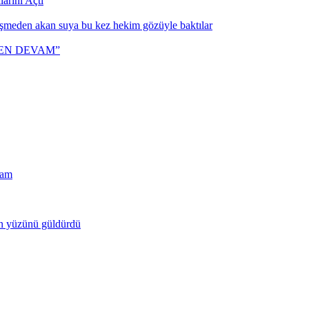
arını Açtı
eşmeden akan suya bu kez hekim gözüyle baktılar
DEN DEVAM”
ram
un yüzünü güldürdü