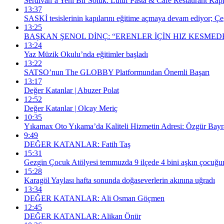
Serdivan’a Yeni Bir Soluk: Lütuf Pasta & Cafe Restaurant Kapıl
13:37
SASKİ tesislerinin kapılarını eğitime açmaya devam ediyor; Ç
13:25
BAŞKAN ŞENOL DİNÇ: “ERENLER İÇİN HIZ KESME
13:24
Yaz Müzik Okulu’nda eğitimler başladı
13:22
SATSO’nun The GLOBBY Platformundan Önemli Başarı
13:17
Değer Katanlar | Abuzer Polat
12:52
Değer Katanlar | Olcay Meriç
10:35
Yıkamax Oto Yıkama’da Kaliteli Hizmetin Adresi: Özgür Bay
9:49
DEĞER KATANLAR: Fatih Taş
15:31
Gezgin Çocuk Atölyesi temmuzda 9 ilçede 4 bini aşkın çocuğ
15:28
Karagöl Yaylası hafta sonunda doğaseverlerin akınına uğradı
13:34
DEĞER KATANLAR: Ali Osman Göçmen
12:45
DEĞER KATANLAR: Alikan Önür