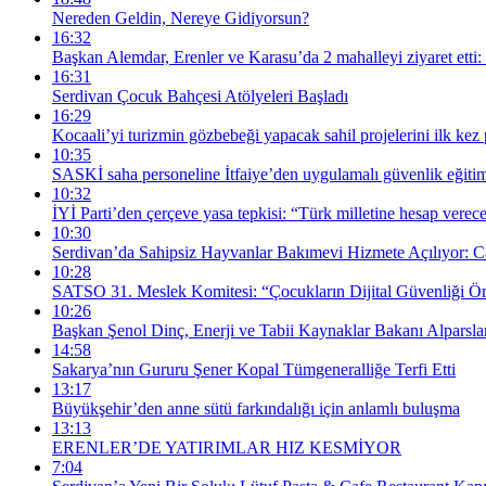
Nereden Geldin, Nereye Gidiyorsun?
16:32
Başkan Alemdar, Erenler ve Karasu’da 2 mahalleyi ziyaret etti:
16:31
Serdivan Çocuk Bahçesi Atölyeleri Başladı
16:29
Kocaali’yi turizmin gözbebeği yapacak sahil projelerini ilk kez
10:35
SASKİ saha personeline İtfaiye’den uygulamalı güvenlik eğiti
10:32
İYİ Parti’den çerçeve yasa tepkisi: “Türk milletine hesap verec
10:30
Serdivan’da Sahipsiz Hayvanlar Bakımevi Hizmete Açılıyor: 
10:28
SATSO 31. Meslek Komitesi: “Çocukların Dijital Güvenliği Ön
10:26
Başkan Şenol Dinç, Enerji ve Tabii Kaynaklar Bakanı Alparslan
14:58
Sakarya’nın Gururu Şener Kopal Tümgeneralliğe Terfi Etti
13:17
Büyükşehir’den anne sütü farkındalığı için anlamlı buluşma
13:13
ERENLER’DE YATIRIMLAR HIZ KESMİYOR
7:04