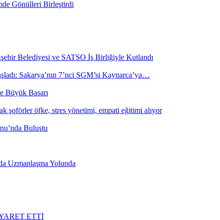
de Gönülleri Birleştirdi
şehir Belediyesi ve SATSO İş Birliğiyle Kutlandı
 başladı: Sakarya’nın 7’nci SGM’si Kaynarca’ya…
de Büyük Başarı
k şoförler öfke, stres yönetimi, empati eğitimi alıyor
onu’nda Buluştu
ında Uzmanlaşma Yolunda
YARET ETTİ