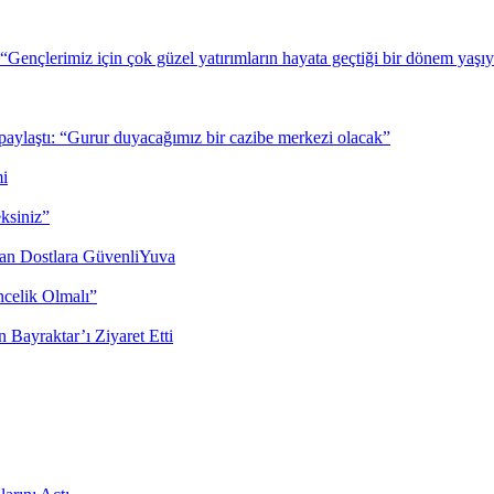
 “Gençlerimiz için çok güzel yatırımların hayata geçtiği bir dönem yaşı
 paylaştı: “Gurur duyacağımız bir cazibe merkezi olacak”
mi
eksiniz”
Can Dostlara GüvenliYuva
celik Olmalı”
 Bayraktar’ı Ziyaret Etti