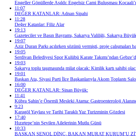
Engeller Gönüllerde Aşıldı: Engelsiz Cami Buluşması Kocaali’n
11:07
DEĞER KATANLAR: Adnan Sipahi
11:28
Değer Katanlar: Filiz Alar
19:13
Gazeteciler ve Basın Bayramı, Sakarya Valiliği, Sakarya Büyük
19:07
Aziz Duran Parkı açılırken sözünü vermişti, proje çalışmaları
19:05
Serdivan Belediyesi Spor Kulübü Karate Takımı’ndan Gebze’
19:03
Sakarya toplu taşımasında milat olacak: Kimlik kartı sahibi olaca
19:01
Başkan Ata, Siyasi Parti İlçe Başkanlarıyla Akom Toplantı Sal
16:00
DEĞER KATANLAR: Sinan Büyük:
11:41
Kübra Şahin’e Önemli Mesleki Atama: Gastroenteroloji Alan
9:23
Karagöl Yaylası ve Tarihi Taraklı Yaz Turizminin Gözdesi
17:40
Hızırtepe’nin Sevilen Ailelerinin Mutlu Günü
10:33
BAŞKAN ŞENOL DİNÇ, BAKAN MURAT KURUM’U Zİ