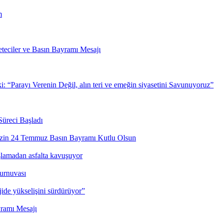
m
eciler ve Basın Bayramı Mesajı
“Parayı Verenin Değil, alın teri ve emeğin siyasetini Savunuyoruz”
Süreci Başladı
izin 24 Temmuz Basın Bayramı Kutlu Olsun
lamadan asfalta kavuşuyor
urnuvası
jide yükselişini sürdürüyor”
ramı Mesajı