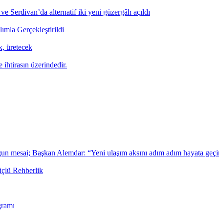
ve Serdivan’da alternatif iki yeni güzergâh açıldı
mla Gerçekleştirildi
, üretecek
 ihtirasın üzerindedir.
ğun mesai; Başkan Alemdar: “Yeni ulaşım aksını adım adım hayata geçi
üçlü Rehberlik
gramı