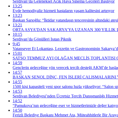
Serdivan’da Geleneksel Açık Hava Sinema Geceleri Başlıyor
13:25
Evde hemodiyaliz hizmeti hastaların yaşam kalitesini artırıyor
13:23
Başkan Sarıoğlu: “İktidar vatandaşın tenceresinin altındaki ate
13:21
ORTA ASYA’DAN SAKARYA’YA UZANAN 300 YILLIK
10:15
Serdivan’da Gönülleri Isıtan Piknik
9:45
Vatansever Et Lokantası, Lezzetin ve Gastronominin Sakarya’
15:01
SATSO TEMMUZ AYI OLAĞAN MECLİS TOPLANTISI 
14:59
Gençlerin geleceğine yön verecek tercih desteği AKM’de başla
14:57
BAŞKAN ŞENOL DİNÇ, FEN İŞLERİ ÇALIŞMALARINI
14:55
1500 kişi kapasiteli yeni spor salonu hızla yükseliyor: “Salon sp
14:53
Serdivan Belediyesi’nden Ücretsiz Tercih Danışmanlığı Hizmet
14:52
“Pamukova’nın geleceğine eser ve hizmetlerimizle değer katıy
14:50
Ferizli Belediye Başkanı Mehmet Ata, Müteahhitlerle Bir Aray