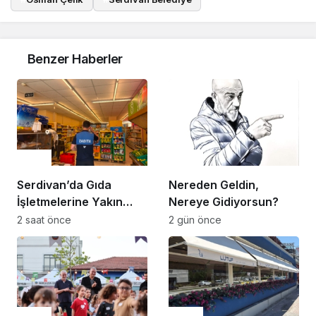
Benzer Haberler
Genel
Genel
Serdivan’da Gıda
Nereden Geldin,
İşletmelerine Yakın
Nereye Gidiyorsun?
Takip
2 saat önce
2 gün önce
Genel
Genel