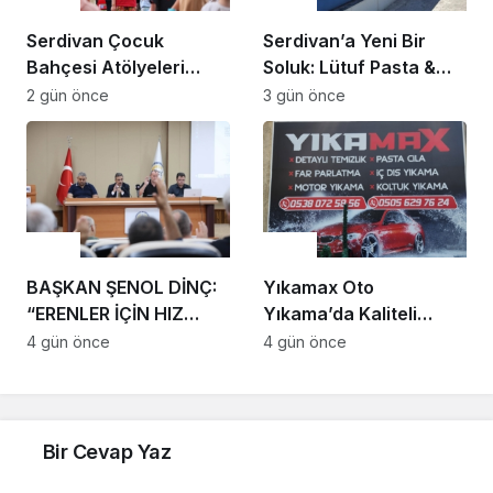
Serdivan Çocuk
Serdivan’a Yeni Bir
Bahçesi Atölyeleri
Soluk: Lütuf Pasta &
Başladı
Cafe Restaurant
2 gün önce
3 gün önce
Kapılarını Açtı
Genel
Genel
BAŞKAN ŞENOL DİNÇ:
Yıkamax Oto
“ERENLER İÇİN HIZ
Yıkama’da Kaliteli
KESMEDEN DEVAM”
Hizmetin Adresi: Özgür
4 gün önce
4 gün önce
Bayram
Bir Cevap Yaz