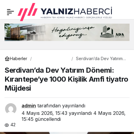
Genç Katılımlı Proje
0
Paylaş
Atölyesi’nde kazananlar
belli oldu
Gündem
Haberler
Serdivan’da Dev Yatırım
Dönemi: Kırantepe’ye
Serdivan’da Dev Yatırım Dönemi:
1000 Kişilik Amfi tiyatro
Müjdesi
Kırantepe’ye 1000 Kişilik Amfi tiyatro
Müjdesi
admin
tarafından yayınlandı
4 Mayıs 2026, 15:43
yayınlandı
4 Mayıs 2026,
15:45
güncellendi
42