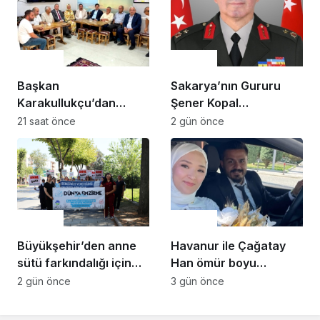
Gündem
Gündem
Başkan
Sakarya’nın Gururu
Karakullukçu’dan
Şener Kopal
Sakarya Muşlular
Tümgeneralliğe Terfi
21 saat önce
2 gün önce
Derneği’ne ziyaret
Etti
Gündem
Gündem
Büyükşehir’den anne
Havanur ile Çağatay
sütü farkındalığı için
Han ömür boyu
anlamlı buluşma
mutluluğa “Evet” dedi
2 gün önce
3 gün önce