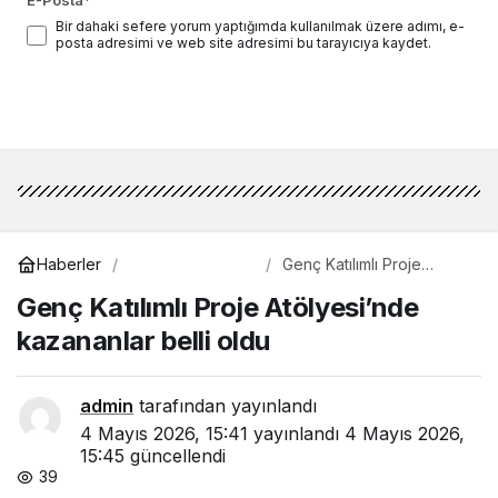
Bir dahaki sefere yorum yaptığımda kullanılmak üzere adımı, e-
posta adresimi ve web site adresimi bu tarayıcıya kaydet.
Yorum Gönder
Gündem
Haberler
Genç Katılımlı Proje
Atölyesi’nde kazananlar
Genç Katılımlı Proje Atölyesi’nde
belli oldu
kazananlar belli oldu
admin
tarafından yayınlandı
4 Mayıs 2026, 15:41
yayınlandı
4 Mayıs 2026,
15:45
güncellendi
39