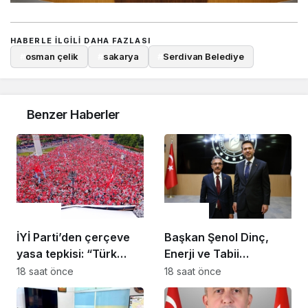
HABERLE ILGILI DAHA FAZLASI
#
osman çelik
#
sakarya
#
Serdivan Belediye
Benzer Haberler
Gündem
Gündem
İYİ Parti’den çerçeve
Başkan Şenol Dinç,
yasa tepkisi: “Türk
Enerji ve Tabii
milletine hesap
Kaynaklar Bakanı
18 saat önce
18 saat önce
vereceksiniz”
Alparslan Bayraktar’ı
Ziyaret Etti