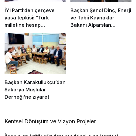
İYİ Parti’den çerçeve
Başkan Şenol Dinç, Enerji
yasa tepkisi: “Türk
ve Tabii Kaynaklar
milletine hesap
Bakanı Alparslan
vereceksiniz”
Bayraktar’ı Ziyaret Etti
Başkan Karakullukçu’dan
Sakarya Muşlular
Derneği’ne ziyaret
Kentsel Dönüşüm ve Vizyon Projeler