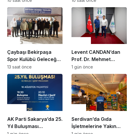
10 saat önce
10 saat önce
Spor
Gündem
Çaybaşı Bekirpaşa
Levent CANDAN’dan
Spor Kulübü Geleceğe
Prof. Dr. Mehmet
Yeni Yönetim
SARIBIYIK’a vefa
13 saat önce
1 gün önce
Kadrosuyla
ziyareti
Hazırlanıyor
Gündem
Genel
AK Parti Sakarya’da 25.
Serdivan’da Gıda
Yıl Buluşması
İşletmelerine Yakın
Düzenlenecek
Takip
1 gün önce
1 gün önce