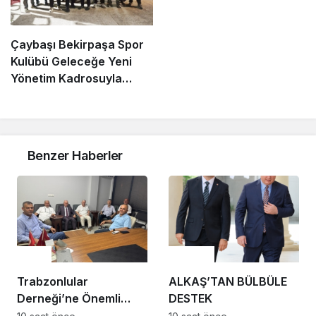
Çaybaşı Bekirpaşa Spor
Kulübü Geleceğe Yeni
Yönetim Kadrosuyla
Hazırlanıyor
Benzer Haberler
Genel
Gündem
Trabzonlular
ALKAŞ’TAN BÜLBÜLE
Derneği’ne Önemli
DESTEK
Ziyaret