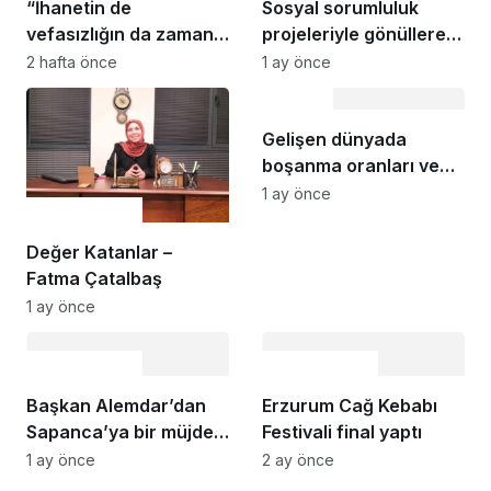
“İhanetin de
Sosyal sorumluluk
vefasızlığın da zaman
projeleriyle gönüllere
aşımı yoktur”
dokunan ekip, özel
2 hafta önce
1 ay önce
gereksinimli çocuklar
Gündem
için yine anlamlı bir
organizasyona
Gelişen dünyada
hazırlanıyor
boşanma oranları ve
doğum istatistikleriyle
1 ay önce
Uncategorized
erkeklik kavramının
ölümü
Değer Katanlar –
Fatma Çatalbaş
1 ay önce
Uncategorized
Uncategorized
Başkan Alemdar’dan
Erzurum Cağ Kebabı
Sapanca’ya bir müjde
Festivali final yaptı
daha: Kurtköy’e FIFA
1 ay önce
2 ay önce
standartlarında futbol