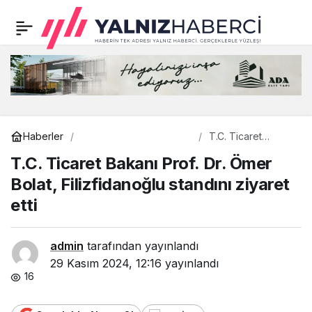
T.C. Ticaret Bakanı Prof.
0
Dr. Ömer Bolat,
Filizfidanoğlu standını
ziyaret etti
Uncategorized
Haberler
T.C. Ticaret
Bakanı Prof. Dr.
T.C. Ticaret Bakanı Prof. Dr. Ömer
Ömer Bolat,
Filizfidanoğlu
Bolat, Filizfidanoğlu standını ziyaret
standını ziyaret etti
etti
admin
tarafından yayınlandı
29 Kasım 2024, 12:16
yayınlandı
16