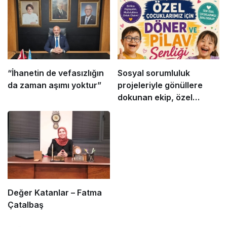
“İhanetin de vefasızlığın
Sosyal sorumluluk
da zaman aşımı yoktur”
projeleriyle gönüllere
dokunan ekip, özel
gereksinimli çocuklar için
yine anlamlı bir
organizasyona
hazırlanıyor
Değer Katanlar – Fatma
Çatalbaş