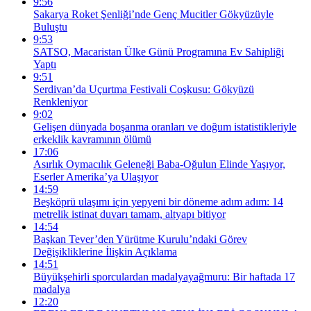
9:56
Sakarya Roket Şenliği’nde Genç Mucitler Gökyüzüyle
Buluştu
9:53
SATSO, Macaristan Ülke Günü Programına Ev Sahipliği
Yaptı
9:51
Serdivan’da Uçurtma Festivali Coşkusu: Gökyüzü
Renkleniyor
9:02
Gelişen dünyada boşanma oranları ve doğum istatistikleriyle
erkeklik kavramının ölümü
17:06
Asırlık Oymacılık Geleneği Baba-Oğulun Elinde Yaşıyor,
Eserler Amerika’ya Ulaşıyor
14:59
Beşköprü ulaşımı için yepyeni bir döneme adım adım: 14
metrelik istinat duvarı tamam, altyapı bitiyor
14:54
Başkan Tever’den Yürütme Kurulu’ndaki Görev
Değişikliklerine İlişkin Açıklama
14:51
Büyükşehirli sporculardan madalyayağmuru: Bir haftada 17
madalya
12:20