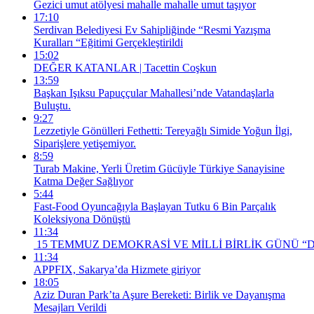
Gezici umut atölyesi mahalle mahalle umut taşıyor
17:10
Serdivan Belediyesi Ev Sahipliğinde “Resmi Yazışma
Kuralları “Eğitimi Gerçekleştirildi
15:02
DEĞER KATANLAR | Tacettin Coşkun
13:59
Başkan Işıksu Papuççular Mahallesi’nde Vatandaşlarla
Buluştu.
9:27
Lezzetiyle Gönülleri Fethetti: Tereyağlı Simide Yoğun İlgi,
Siparişlere yetişemiyor.
8:59
Turab Makine, Yerli Üretim Gücüyle Türkiye Sanayisine
Katma Değer Sağlıyor
5:44
Fast-Food Oyuncağıyla Başlayan Tutku 6 Bin Parçalık
Koleksiyona Dönüştü
11:34
15 TEMMUZ DEMOKRASİ VE MİLLİ BİRLİK GÜNÜ “
11:34
APPFIX, Sakarya’da Hizmete giriyor
18:05
Aziz Duran Park’ta Aşure Bereketi: Birlik ve Dayanışma
Mesajları Verildi