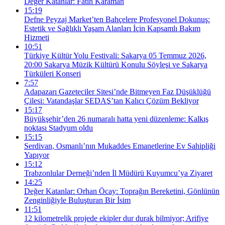
Değer Katanlar: Fatih Karaman
15:19
Defne Peyzaj Market’ten Bahçelere Profesyonel Dokunuş:
Estetik ve Sağlıklı Yaşam Alanları İçin Kapsamlı Bakım
Hizmeti
10:51
Türkiye Kültür Yolu Festivali: Sakarya 05 Temmuz 2026,
20:00 Sakarya Müzik Kültürü Konulu Söyleşi ve Sakarya
Türküleri Konseri
7:57
Adapazarı Gazeteciler Sitesi’nde Bitmeyen Faz Düşüklüğü
Çilesi: Vatandaşlar SEDAŞ’tan Kalıcı Çözüm Bekliyor
15:17
Büyükşehir’den 26 numaralı hatta yeni düzenleme: Kalkış
noktası Stadyum oldu
15:15
Serdivan, Osmanlı’nın Mukaddes Emanetlerine Ev Sahipliği
Yapıyor
15:12
Trabzonlular Derneği’nden İl Müdürü Kuyumcu’ya Ziyaret
14:25
Değer Katanlar: Orhan Öcay: Toprağın Bereketini, Gönlünün
Zenginliğiyle Buluşturan Bir İsim
11:51
12 kilometrelik projede ekipler dur durak bilmiyor; Arifiye