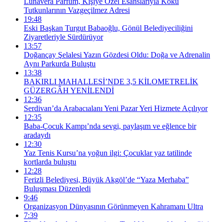
Lunavera Parfüm, Kişiye Özel Esanslarıyla Koku
Tutkunlarının Vazgeçilmez Adresi
19:48
Eski Başkan Turgut Babaoğlu, Gönül Belediyeciliğini
Ziyaretleriyle Sürdürüyor
13:57
Doğançay Şelalesi Yazın Gözdesi Oldu: Doğa ve Adrenalin
Aynı Parkurda Buluştu
13:38
BAKIRLI MAHALLESİ’NDE 3,5 KİLOMETRELİK
GÜZERGÂH YENİLENDİ
12:36
Serdivan’da Arabacıalanı Yeni Pazar Yeri Hizmete Açılıyor
12:35
Baba-Çocuk Kampı’nda sevgi, paylaşım ve eğlence bir
aradaydı
12:30
Yaz Tenis Kursu’na yoğun ilgi: Çocuklar yaz tatilinde
kortlarda buluştu
12:28
Ferizli Belediyesi, Büyük Akgöl’de “Yaza Merhaba”
Buluşması Düzenledi
9:46
Organizasyon Dünyasının Görünmeyen Kahramanı Ultra
7:39