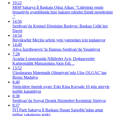
19:22
MHP Sakarya İl Başkanı Oğuz Alkaş: “Liderimiz engin
ferasetiyle uyardığında bize hakaret edenler.Şimdi neredesiniz
.”
14:56
Serdivan’da Kentsel Dönüşüm Başlıyor: Başkan Çelik’ten
Davet
14:54
Büyükşehir Meclisi şehrin yeni yatırımları için toplanıyor
14:49
Aliya İzzetbegoviç’in Hatırası Serdivan’da Yaşatılıyor
7:28
Acarlar Longozunda Nilüferler Açtı, Doğaseverler
Kartpostallık Manzaralara Akın Etti…
13:52
Uluslararası Matematik Olimpiyatı’nda Ulaş OLGAÇ’tan
Bronz Madalya
8:40
Sürücülere önemli uyarı: Eski Kipa Kavşağı 10 gün süreyle
trafiğe kapatılıyor
8:38
Serdivan’da Sosyal Destek Hizmetleri Kesintisiz Sürüyor
8:37
İYİ Parti Sakarya İl Başkanı Hasan Sarıoğlu’ndan artan
intihar vakalarına tepki: