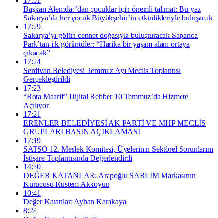
17:31
Başkan Alemdar’dan çocuklar için önemli talimat: Bu yaz
Sakarya’da her çocuk Büyükşehir’in etkinlikleriyle buluşacak
17:29
Sakarya’yı gölün cennet doğasıyla buluşturacak Sapanca
Park’tan ilk görüntüler: “Harika bir yaşam alanı ortaya
çıkacak”
17:24
Serdivan Belediyesi Temmuz Ayı Meclis Toplantısı
Gerçekleştirildi
17:23
“Rota Maarif” Dijital Rehber 10 Temmuz’da Hizmete
Açılıyor
17:21
ERENLER BELEDİYESİ AK PARTİ VE MHP MECLİS
GRUPLARI BASIN AÇIKLAMASI
17:19
SATSO 12. Meslek Komitesi, Üyelerinin Sektörel Sorunlarını
İstişare Toplantısında Değerlendirdi
14:30
DEĞER KATANLAR: Arapoğlu SARLİM Markasının
Kurucusu Rüstem Akkoyun
10:41
Değer Katanlar: Ayhan Karakaya
8:24