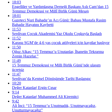
18:03
Engelliler ve Yardımlaşma Derneği Başkanı Aslı Çam’dan 15
Temmuz Demokrasi ve Millî Birlik Günü Mesajı
18:01
Gazeteci Nuri Bahadır’ın Acı Günü: Babası Mustafa Rasim
Bahadır Hayatını Kaybetti
11:53
Serdivan Çocuk Akademisi Yaz Okulu Coşkuyla Başladı
11:52
Karasu SGM’de 4-6 yaş çocuk atölyeleri için kayıtlar başlıyor
11:50
Oğuz Alkaş: “15 Temmuz’u Unutanlar, İhanetin Tekrarına
Zemin Hazırlar.”
11:49
15 Temmuz Demokrasi ve Milli Birlik Günü’nde ulaşım
ücretsiz
11:47
Serdivan’da Kentsel Dönüşümde Tarihi Başlangıç
10:20
Değer Katanlar| Ergin Çınar
9:14
Değer Katanlar| Muhammed Ali Kiremitçi
9:42
Ali İnci: “15 Temmuz’u Unutmadık, Unutmayacağız,
Unutturmayacağız”