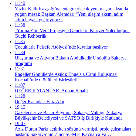
11:40
Yazlık Katlı Kavşağı’na entegre olacak yeni ulaşım aksında
yoğun mesai; Başkan Alemdar: “Yeni ulaşım aksını adım
adım hayata geçiriyoruz”
11:38
“Yarına Yön Ver” Projesiyle Gençlerin Kariyer Yolculuğuna
Güçlü Rehberlik
11:35
Çocuklarla Felsefe Atölyesi’nde kayıtlar başlıyor
11:34
Ulaştırma ve Altyapı Bakanı Abdulkadir Uraloğlu Sakarya
programı
11:31
Engeller Gönüllerde Aşıldı: Engelsiz Cami Buluşması
Kocaali’nde Gönülleri Birleştirdi
11:07
DEĞER KATANLAR: Adnan Sipahi
11:28
Değer Katanlar: Filiz Alar
19:13
Gazeteciler ve Basın Bayramı, Sakarya Valiliği, Sakarya
Büyükşehir Belediyesi ve SATSO İş Birliğiyle Kutlandı
19:07
Aziz Duran Parkı açılırken sözünü vermişti, proje çalışmaları
başladı: Sakarya’nın 7’nci SGM’si Kaynarca’ya…