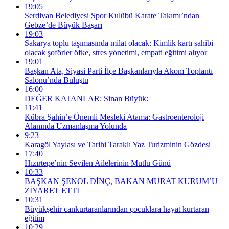
19:05
Serdivan Belediyesi Spor Kulübü Karate Takımı’ndan
Gebze’de Büyük Başarı
19:03
Sakarya toplu taşımasında milat olacak: Kimlik kartı sahibi
olacak şoförler öfke, stres yönetimi, empati eğitimi alıyor
19:01
Başkan Ata, Siyasi Parti İlçe Başkanlarıyla Akom Toplantı
Salonu’nda Buluştu
16:00
DEĞER KATANLAR: Sinan Büyük:
11:41
Kübra Şahin’e Önemli Mesleki Atama: Gastroenteroloji
Alanında Uzmanlaşma Yolunda
9:23
Karagöl Yaylası ve Tarihi Taraklı Yaz Turizminin Gözdesi
17:40
Hızırtepe’nin Sevilen Ailelerinin Mutlu Günü
10:33
BAŞKAN ŞENOL DİNÇ, BAKAN MURAT KURUM’U
ZİYARET ETTİ
10:31
Büyükşehir cankurtaranlarından çocuklara hayat kurtaran
eğitim
10:29