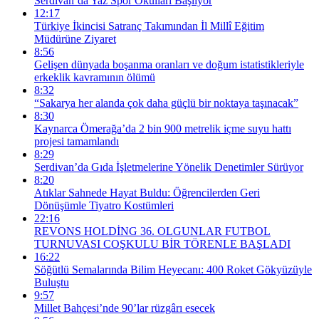
Serdivan’da Yaz Spor Okulları Başlıyor
12:17
Türkiye İkincisi Satranç Takımından İl Millî Eğitim
Müdürüne Ziyaret
8:56
Gelişen dünyada boşanma oranları ve doğum istatistikleriyle
erkeklik kavramının ölümü
8:32
“Sakarya her alanda çok daha güçlü bir noktaya taşınacak”
8:30
Kaynarca Ömerağa’da 2 bin 900 metrelik içme suyu hattı
projesi tamamlandı
8:29
Serdivan’da Gıda İşletmelerine Yönelik Denetimler Sürüyor
8:20
Atıklar Sahnede Hayat Buldu: Öğrencilerden Geri
Dönüşümle Tiyatro Kostümleri
22:16
REVONS HOLDİNG 36. OLGUNLAR FUTBOL
TURNUVASI COŞKULU BİR TÖRENLE BAŞLADI
16:22
Söğütlü Semalarında Bilim Heyecanı: 400 Roket Gökyüzüyle
Buluştu
9:57
Millet Bahçesi’nde 90’lar rüzgârı esecek