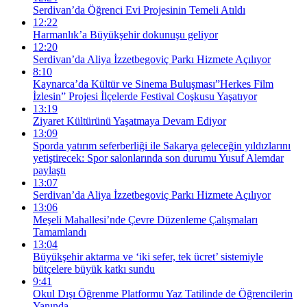
Serdivan’da Öğrenci Evi Projesinin Temeli Atıldı
12:22
Harmanlık’a Büyükşehir dokunuşu geliyor
12:20
Serdivan’da Aliya İzzetbegoviç Parkı Hizmete Açılıyor
8:10
Kaynarca’da Kültür ve Sinema Buluşması”Herkes Film
İzlesin” Projesi İlçelerde Festival Coşkusu Yaşatıyor
13:19
Ziyaret Kültürünü Yaşatmaya Devam Ediyor
13:09
Sporda yatırım seferberliği ile Sakarya geleceğin yıldızlarını
yetiştirecek: Spor salonlarında son durumu Yusuf Alemdar
paylaştı
13:07
Serdivan’da Aliya İzzetbegoviç Parkı Hizmete Açılıyor
13:06
Meşeli Mahallesi’nde Çevre Düzenleme Çalışmaları
Tamamlandı
13:04
Büyükşehir aktarma ve ‘iki sefer, tek ücret’ sistemiyle
bütçelere büyük katkı sundu
9:41
Okul Dışı Öğrenme Platformu Yaz Tatilinde de Öğrencilerin
Yanında