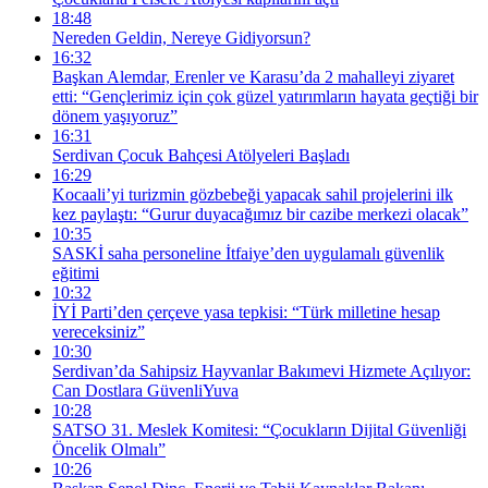
18:48
Nereden Geldin, Nereye Gidiyorsun?
16:32
Başkan Alemdar, Erenler ve Karasu’da 2 mahalleyi ziyaret
etti: “Gençlerimiz için çok güzel yatırımların hayata geçtiği bir
dönem yaşıyoruz”
16:31
Serdivan Çocuk Bahçesi Atölyeleri Başladı
16:29
Kocaali’yi turizmin gözbebeği yapacak sahil projelerini ilk
kez paylaştı: “Gurur duyacağımız bir cazibe merkezi olacak”
10:35
SASKİ saha personeline İtfaiye’den uygulamalı güvenlik
eğitimi
10:32
İYİ Parti’den çerçeve yasa tepkisi: “Türk milletine hesap
vereceksiniz”
10:30
Serdivan’da Sahipsiz Hayvanlar Bakımevi Hizmete Açılıyor:
Can Dostlara GüvenliYuva
10:28
SATSO 31. Meslek Komitesi: “Çocukların Dijital Güvenliği
Öncelik Olmalı”
10:26