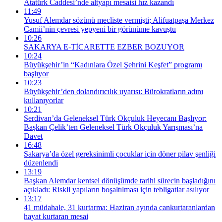
Atatürk Caddesi’nde altyapı mesaisi hız kazandı
11:49
Yusuf Alemdar sözünü mecliste vermişti; Alifuatpaşa Merkez
Camii’nin çevresi yepyeni bir görünüme kavuştu
10:26
SAKARYA E-TİCARETTE EZBER BOZUYOR
10:24
Büyükşehir’in “Kadınlara Özel Şehrini Keşfet” programı
başlıyor
10:23
Büyükşehir’den dolandırıcılık uyarısı: Bürokratların adını
kullanıyorlar
10:21
Serdivan’da Geleneksel Türk Okçuluk Heyecanı Başlıyor:
Başkan Çelik’ten Geleneksel Türk Okçuluk Yarışması’na
Davet
16:48
Sakarya’da özel gereksinimli çocuklar için döner pilav şenliği
düzenlendi
13:19
Başkan Alemdar kentsel dönüşümde tarihi sürecin başladığını
açıkladı: Riskli yapıların boşaltılması için tebligatlar asılıyor
13:17
41 müdahale, 31 kurtarma: Haziran ayında cankurtaranlardan
hayat kurtaran mesai