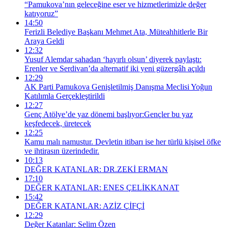
“Pamukova’nın geleceğine eser ve hizmetlerimizle değer
katıyoruz”
14:50
Ferizli Belediye Başkanı Mehmet Ata, Müteahhitlerle Bir
Araya Geldi
12:32
Yusuf Alemdar sahadan ‘hayırlı olsun’ diyerek paylaştı:
Erenler ve Serdivan’da alternatif iki yeni güzergâh açıldı
12:29
AK Parti Pamukova Genişletilmiş Danışma Meclisi Yoğun
Katılımla Gerçekleştirildi
12:27
Genç Atölye’de yaz dönemi başlıyor:Gençler bu yaz
keşfedecek, üretecek
12:25
Kamu malı namustur. Devletin itibarı ise her türlü kişisel öfke
ve ihtirasın üzerindedir.
10:13
DEĞER KATANLAR: DR.ZEKİ ERMAN
17:10
DEĞER KATANLAR: ENES ÇELİKKANAT
15:42
DEĞER KATANLAR: AZİZ ÇİFÇİ
12:29
Değer Katanlar: Selim Özen