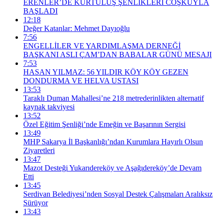
ERENLER’DE KURTULUŞ ŞENLİKLERİ COŞKUYLA
BAŞLADI
12:18
Değer Katanlar: Mehmet Dayıoğlu
7:56
ENGELLİLER VE YARDIMLAŞMA DERNEĞİ
BAŞKANI ASLI ÇAM’DAN BABALAR GÜNÜ MESAJI
7:53
HASAN YILMAZ: 56 YILDIR KÖY KÖY GEZEN
DONDURMA VE HELVA USTASI
13:53
Taraklı Duman Mahallesi’ne 218 metrederinlikten alternatif
kaynak takviyesi
13:52
Özel Eğitim Şenliği’nde Emeğin ve Başarının Sergisi
13:49
MHP Sakarya İl Başkanlığı’ndan Kurumlara Hayırlı Olsun
Ziyaretleri
13:47
Mazot Desteği Yukarıdereköy ve Aşağıdereköy’de Devam
Etti
13:45
Serdivan Belediyesi’nden Sosyal Destek Çalışmaları Aralıksız
Sürüyor
13:43