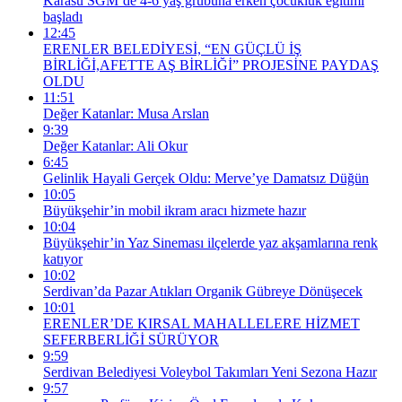
Karasu SGM’de 4-6 yaş grubuna erken çocukluk eğitimi
başladı
12:45
ERENLER BELEDİYESİ, “EN GÜÇLÜ İŞ
BİRLİĞİ,AFETTE AŞ BİRLİĞİ” PROJESİNE PAYDAŞ
OLDU
11:51
Değer Katanlar: Musa Arslan
9:39
Değer Katanlar: Ali Okur
6:45
Gelinlik Hayali Gerçek Oldu: Merve’ye Damatsız Düğün
10:05
Büyükşehir’in mobil ikram aracı hizmete hazır
10:04
Büyükşehir’in Yaz Sineması ilçelerde yaz akşamlarına renk
katıyor
10:02
Serdivan’da Pazar Atıkları Organik Gübreye Dönüşecek
10:01
ERENLER’DE KIRSAL MAHALLELERE HİZMET
SEFERBERLİĞİ SÜRÜYOR
9:59
Serdivan Belediyesi Voleybol Takımları Yeni Sezona Hazır
9:57