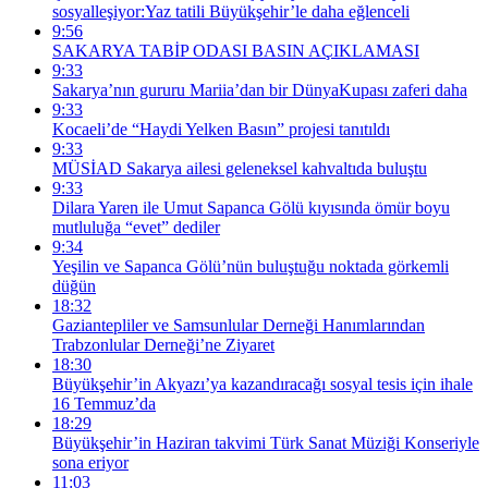
sosyalleşiyor:Yaz tatili Büyükşehir’le daha eğlenceli
9:56
SAKARYA TABİP ODASI BASIN AÇIKLAMASI
9:33
Sakarya’nın gururu Mariia’dan bir DünyaKupası zaferi daha
9:33
Kocaeli’de “Haydi Yelken Basın” projesi tanıtıldı
9:33
MÜSİAD Sakarya ailesi geleneksel kahvaltıda buluştu
9:33
Dilara Yaren ile Umut Sapanca Gölü kıyısında ömür boyu
mutluluğa “evet” dediler
9:34
Yeşilin ve Sapanca Gölü’nün buluştuğu noktada görkemli
düğün
18:32
Gaziantepliler ve Samsunlular Derneği Hanımlarından
Trabzonlular Derneği’ne Ziyaret
18:30
Büyükşehir’in Akyazı’ya kazandıracağı sosyal tesis için ihale
16 Temmuz’da
18:29
Büyükşehir’in Haziran takvimi Türk Sanat Müziği Konseriyle
sona eriyor
11:03