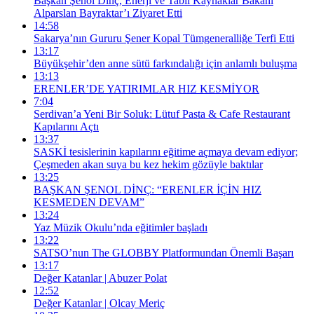
Başkan Şenol Dinç, Enerji ve Tabii Kaynaklar Bakanı
Alparslan Bayraktar’ı Ziyaret Etti
14:58
Sakarya’nın Gururu Şener Kopal Tümgeneralliğe Terfi Etti
13:17
Büyükşehir’den anne sütü farkındalığı için anlamlı buluşma
13:13
ERENLER’DE YATIRIMLAR HIZ KESMİYOR
7:04
Serdivan’a Yeni Bir Soluk: Lütuf Pasta & Cafe Restaurant
Kapılarını Açtı
13:37
SASKİ tesislerinin kapılarını eğitime açmaya devam ediyor;
Çeşmeden akan suya bu kez hekim gözüyle baktılar
13:25
BAŞKAN ŞENOL DİNÇ: “ERENLER İÇİN HIZ
KESMEDEN DEVAM”
13:24
Yaz Müzik Okulu’nda eğitimler başladı
13:22
SATSO’nun The GLOBBY Platformundan Önemli Başarı
13:17
Değer Katanlar | Abuzer Polat
12:52
Değer Katanlar | Olcay Meriç