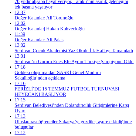
70 yıldır ahşaba hayat veriyor, Taraklı’nın asırlık geleneğini
tek başına yaşatıyor
12:37
Değer Katanlar: Ali Torunoğlu
12:02
Değer Katanlar| Hakan Kahvecioğlu
11:39
Değer Katanlar: Ali Palas
13:02
Serdivan Çocuk Akademisi Yaz Okulu İlk Haftayı Tamamladı
13:01
Serdivan’ın Gururu Enes Efe Aydın Türkiye Şampiyonu Oldu
17:18
Göldeki oluşuma dair SASKİ Genel Müdürü
Sakallıoğlu’ndan açıklama
17:16
FERİZLİ’DE 15 TEMMUZ FUTBOL TURNUVASI
HEYECANI BAŞLIYOR
17:15
Serdivan Belediyesi’nden Dolandırıcılık Girişimlerine Karşı
Uyarı
17:13
Uluslararası öğrenciler Sakarya’yı gezdiler, aşure etkinliğinde
buluştular
17:12