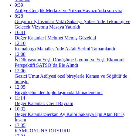
9:39
Arifiye Gençlik Merkezi ve YüzmeHavuzu’nda son viraj
8:28
Girişimci İş İnsanları Vakfı Sakarya Şubesi’nde Teknoloji ve
Gelecek Vizyonu Masaya Yatırıldı
16:41
Değer Katanlar | Mehmet Memiş Güzeldal
12:10
Kemalpaşa Mahallesi’nde Asfalt Serimi Tamamlandı
12:08
İş Dünyasının Yeşil Dönüşüme Uyumu ve Yeşil Ekonomi
Perspektifi SATSO’da Ele Alındı
12:06
Gezici Umut Atölyesi özel bireylerle Karasu ve Söğütlü’de
buluştu
12:05
Büyükşehir’den toplu taşımada klimadenetimi
11:14
Değer Katanlar: Cavit Bayram
10:32
Değer Katanlar:Serkan Ay Kalbi Sakarya İçin Atan Bir İş
İnsanı
17:35
KAMUOYUNA DUYURU