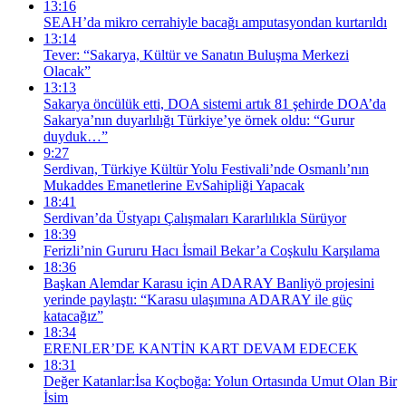
13:16
SEAH’da mikro cerrahiyle bacağı amputasyondan kurtarıldı
13:14
Tever: “Sakarya, Kültür ve Sanatın Buluşma Merkezi
Olacak”
13:13
Sakarya öncülük etti, DOA sistemi artık 81 şehirde DOA’da
Sakarya’nın duyarlılığı Türkiye’ye örnek oldu: “Gurur
duyduk…”
9:27
Serdivan, Türkiye Kültür Yolu Festivali’nde Osmanlı’nın
Mukaddes Emanetlerine EvSahipliği Yapacak
18:41
Serdivan’da Üstyapı Çalışmaları Kararlılıkla Sürüyor
18:39
Ferizli’nin Gururu Hacı İsmail Bekar’a Coşkulu Karşılama
18:36
Başkan Alemdar Karasu için ADARAY Banliyö projesini
yerinde paylaştı: “Karasu ulaşımına ADARAY ile güç
katacağız”
18:34
ERENLER’DE KANTİN KART DEVAM EDECEK
18:31
Değer Katanlar:İsa Koçboğa: Yolun Ortasında Umut Olan Bir
İsim