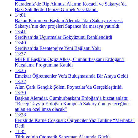
Karadeniz’de Rip Akıntısı Alarmı: Kocaeli ve Sakarya’da
Bazı Sahillerde Denize Girmek Yasaklandı
14:01
Bakan Kurum ve Başkan Alemdar’dan Sakarya zirvesi:
Sakarya’nın dev projeleri Sapanca’da masaya yatırıldı
13:41
Serdivan’da Uçurtmalar Gökyüzünü Renklendirdi
13:40
Serdivan’da Esentepe’ye Yeni Bağlantı Yolu
13:37
MHP İl Başkanı Oğuz Alkaş, Cumhurbaşkanı Erdoğan’ı
Karşılama Programına Katıldı
13:35
Emektar Öğretmenler Vefa Buluşmasında Bir Araya Geldi
13:32
Altın Çark Gençlik Şöleni Poyrazlar’da Gerçekleştirildi
13:30
Başkan Alemdar, Cumhurbaşkanı Erdoğan’a bizzat anlattı:
“Recep Tayyip Erdoğan Kampüsü Sakarya’nın geleceğine
atılan en özel imza olacak”
13:28
Ferizli’de Karne Coşkusu: Öğrenciler Yaz Tatiline “Merhaba”
Dedi
11:35
Türkiye’nin Otomatik Şanzıman Alanında Güçlü