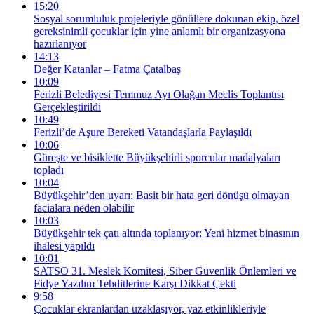
15:20
Sosyal sorumluluk projeleriyle gönüllere dokunan ekip, özel
gereksinimli çocuklar için yine anlamlı bir organizasyona
hazırlanıyor
14:13
Değer Katanlar – Fatma Çatalbaş
10:09
Ferizli Belediyesi Temmuz Ayı Olağan Meclis Toplantısı
Gerçekleştirildi
10:49
Ferizli’de Aşure Bereketi Vatandaşlarla Paylaşıldı
10:06
Güreşte ve bisiklette Büyükşehirli sporcular madalyaları
topladı
10:04
Büyükşehir’den uyarı: Basit bir hata geri dönüşü olmayan
facialara neden olabilir
10:03
Büyükşehir tek çatı altında toplanıyor: Yeni hizmet binasının
ihalesi yapıldı
10:01
SATSO 31. Meslek Komitesi, Siber Güvenlik Önlemleri ve
Fidye Yazılım Tehditlerine Karşı Dikkat Çekti
9:58
Çocuklar ekranlardan uzaklaşıyor, yaz etkinlikleriyle