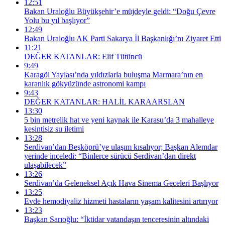
12:51
Bakan Uraloğlu Büyükşehir’e müjdeyle geldi: “Doğu Çevre
Yolu bu yıl başlıyor”
12:49
Bakan Uraloğlu AK Parti Sakarya İl Başkanlığı’nı Ziyaret Etti
11:21
DEĞER KATANLAR: Elif Tütüncü
9:49
Karagöl Yaylası’nda yıldızlarla buluşma Marmara’nın en
karanlık gökyüzünde astronomi kampı
9:43
DEĞER KATANLAR: HALİL KARAARSLAN
13:30
5 bin metrelik hat ve yeni kaynak ile Karasu’da 3 mahalleye
kesintisiz su iletimi
13:28
Serdivan’dan Beşköprü’ye ulaşım kısalıyor; Başkan Alemdar
yerinde inceledi: “Binlerce sürücü Serdivan’dan direkt
ulaşabilecek”
13:26
Serdivan’da Geleneksel Açık Hava Sinema Geceleri Başlıyor
13:25
Evde hemodiyaliz hizmeti hastaların yaşam kalitesini artırıyor
13:23
Başkan Sarıoğlu: “İktidar vatandaşın tenceresinin altındaki