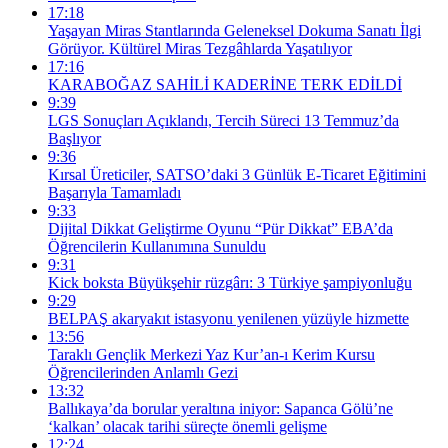
17:18
Yaşayan Miras Stantlarında Geleneksel Dokuma Sanatı İlgi
Görüyor. Kültürel Miras Tezgâhlarda Yaşatılıyor
17:16
KARABOĞAZ SAHİLİ KADERİNE TERK EDİLDİ
9:39
LGS Sonuçları Açıklandı, Tercih Süreci 13 Temmuz’da
Başlıyor
9:36
Kırsal Üreticiler, SATSO’daki 3 Günlük E-Ticaret Eğitimini
Başarıyla Tamamladı
9:33
Dijital Dikkat Geliştirme Oyunu “Pür Dikkat” EBA’da
Öğrencilerin Kullanımına Sunuldu
9:31
Kick boksta Büyükşehir rüzgârı: 3 Türkiye şampiyonluğu
9:29
BELPAŞ akaryakıt istasyonu yenilenen yüzüyle hizmette
13:56
Taraklı Gençlik Merkezi Yaz Kur’an-ı Kerim Kursu
Öğrencilerinden Anlamlı Gezi
13:32
Ballıkaya’da borular yeraltına iniyor: Sapanca Gölü’ne
‘kalkan’ olacak tarihi süreçte önemli gelişme
12:24