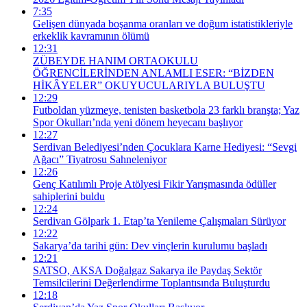
7:35
Gelişen dünyada boşanma oranları ve doğum istatistikleriyle
erkeklik kavramının ölümü
12:31
ZÜBEYDE HANIM ORTAOKULU
ÖĞRENCİLERİNDEN ANLAMLI ESER: “BİZDEN
HİKÂYELER” OKUYUCULARIYLA BULUŞTU
12:29
Futboldan yüzmeye, tenisten basketbola 23 farklı branşta; Yaz
Spor Okulları’nda yeni dönem heyecanı başlıyor
12:27
Serdivan Belediyesi’nden Çocuklara Karne Hediyesi: “Sevgi
Ağacı” Tiyatrosu Sahneleniyor
12:26
Genç Katılımlı Proje Atölyesi Fikir Yarışmasında ödüller
sahiplerini buldu
12:24
Serdivan Gölpark 1. Etap’ta Yenileme Çalışmaları Sürüyor
12:22
Sakarya’da tarihi gün: Dev vinçlerin kurulumu başladı
12:21
SATSO, AKSA Doğalgaz Sakarya ile Paydaş Sektör
Temsilcilerini Değerlendirme Toplantısında Buluşturdu
12:18