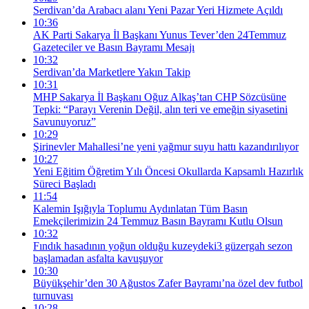
Serdivan’da Arabacı alanı Yeni Pazar Yeri Hizmete Açıldı
10:36
AK Parti Sakarya İl Başkanı Yunus Tever’den 24Temmuz
Gazeteciler ve Basın Bayramı Mesajı
10:32
Serdivan’da Marketlere Yakın Takip
10:31
MHP Sakarya İl Başkanı Oğuz Alkaş’tan CHP Sözcüsüne
Tepki: “Parayı Verenin Değil, alın teri ve emeğin siyasetini
Savunuyoruz”
10:29
Şirinevler Mahallesi’ne yeni yağmur suyu hattı kazandırılıyor
10:27
Yeni Eğitim Öğretim Yılı Öncesi Okullarda Kapsamlı Hazırlık
Süreci Başladı
11:54
Kalemin Işığıyla Toplumu Aydınlatan Tüm Basın
Emekçilerimizin 24 Temmuz Basın Bayramı Kutlu Olsun
10:32
Fındık hasadının yoğun olduğu kuzeydeki3 güzergah sezon
başlamadan asfalta kavuşuyor
10:30
Büyükşehir’den 30 Ağustos Zafer Bayramı’na özel dev futbol
turnuvası
10:28