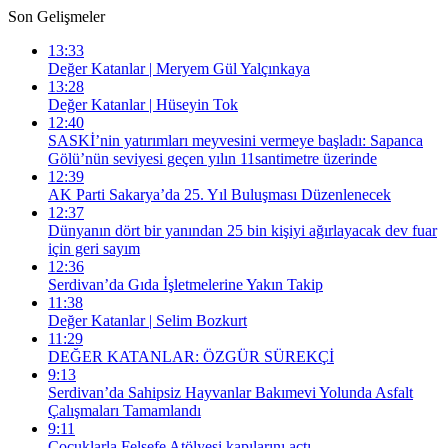
Son Gelişmeler
13:33
Değer Katanlar | Meryem Gül Yalçınkaya
13:28
Değer Katanlar | Hüseyin Tok
12:40
SASKİ’nin yatırımları meyvesini vermeye başladı: Sapanca
Gölü’nün seviyesi geçen yılın 11santimetre üzerinde
12:39
AK Parti Sakarya’da 25. Yıl Buluşması Düzenlenecek
12:37
Dünyanın dört bir yanından 25 bin kişiyi ağırlayacak dev fuar
için geri sayım
12:36
Serdivan’da Gıda İşletmelerine Yakın Takip
11:38
Değer Katanlar | Selim Bozkurt
11:29
DEĞER KATANLAR: ÖZGÜR SÜREKÇİ
9:13
Serdivan’da Sahipsiz Hayvanlar Bakımevi Yolunda Asfalt
Çalışmaları Tamamlandı
9:11
Çocuklarla Felsefe Atölyesi kapılarını açtı