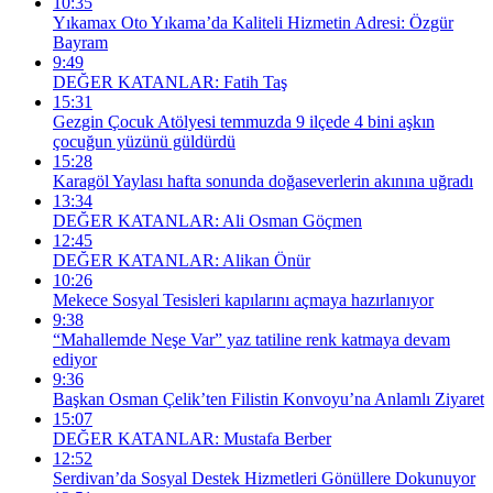
10:35
Yıkamax Oto Yıkama’da Kaliteli Hizmetin Adresi: Özgür
Bayram
9:49
DEĞER KATANLAR: Fatih Taş
15:31
Gezgin Çocuk Atölyesi temmuzda 9 ilçede 4 bini aşkın
çocuğun yüzünü güldürdü
15:28
Karagöl Yaylası hafta sonunda doğaseverlerin akınına uğradı
13:34
DEĞER KATANLAR: Ali Osman Göçmen
12:45
DEĞER KATANLAR: Alikan Önür
10:26
Mekece Sosyal Tesisleri kapılarını açmaya hazırlanıyor
9:38
“Mahallemde Neşe Var” yaz tatiline renk katmaya devam
ediyor
9:36
Başkan Osman Çelik’ten Filistin Konvoyu’na Anlamlı Ziyaret
15:07
DEĞER KATANLAR: Mustafa Berber
12:52
Serdivan’da Sosyal Destek Hizmetleri Gönüllere Dokunuyor