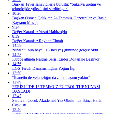
Başkan Tever sanayicilerle buluştu: “Sakarya üretim ve
teknolojide yükselişini sürdürüyor”
10:26
Başkan Osman Çelik’ten 24 Temmuz Gazeteciler ve Basın
Bayramı Mesajı
9:24
Değer Katanlar: Yusuf Haldızoğlu
8:39
Değer Katanlar: Reyhan Elmalı
14:59
Nihal Su’nun hayali 18’inci yaş gününde gerçek oldu
14:58
Kubbe altında Nağme Serisi Ender Doğan ile Başlıyor
14:56
LGS Tercih Danışmanlığına Yoğun İlgi
12:50
“İhanetin de vefasızlığın da zaman aşımı yoktur”
12:49
FERİZLİ’DE 15 TEMMUZ FUTBOL TURNUVASI
BAŞLADI
12:47
Serdivan Çocuk Akademisi Yaz Okulu’nda İkinci Hafta
Coşkusu
12:46