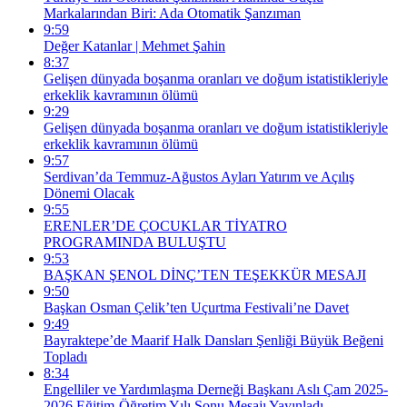
Markalarından Biri: Ada Otomatik Şanzıman
9:59
Değer Katanlar | Mehmet Şahin
8:37
Gelişen dünyada boşanma oranları ve doğum istatistikleriyle
erkeklik kavramının ölümü
9:29
Gelişen dünyada boşanma oranları ve doğum istatistikleriyle
erkeklik kavramının ölümü
9:57
Serdivan’da Temmuz-Ağustos Ayları Yatırım ve Açılış
Dönemi Olacak
9:55
ERENLER’DE ÇOCUKLAR TİYATRO
PROGRAMINDA BULUŞTU
9:53
BAŞKAN ŞENOL DİNÇ’TEN TEŞEKKÜR MESAJI
9:50
Başkan Osman Çelik’ten Uçurtma Festivali’ne Davet
9:49
Bayraktepe’de Maarif Halk Dansları Şenliği Büyük Beğeni
Topladı
8:34
Engelliler ve Yardımlaşma Derneği Başkanı Aslı Çam 2025-
2026 Eğitim-Öğretim Yılı Sonu Mesajı Yayınladı