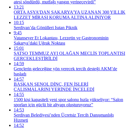
ateşi söndürdü, mutfağı yangın yerineçevirdi”
13:21
ORTA ASYA’DAN SAKARYA’YA UZANAN 300 YILLIK
LEZZET MİRASI KORUMA ALTINA ALINIYOR
10:15
Serdivan’da Gönülleri Isıtan Piknik
9:45
Vatansever Et Lokantası, Lezzetin ve Gastronominin
Sakarya’daki Uğrak Noktası
15:01
SATSO TEMMUZ AYI OLAĞAN MECLİS TOPLANTISI
GERÇEKLEŞTİRİLDİ
14:59
Gençlerin geleceğine yön verecek tercih desteği AKM’de
başladı
14:57
BAŞKAN ŞENOL DİNÇ, FEN İŞLERİ
ÇALIŞMALARINI YERİNDE İNCELEDİ
14:55
1500 kişi kapasiteli yeni spor salonu hızla yükseliyor: “Salon
sporları için güçlü bir altyapı oluşturuyoruz”
14:53
Serdivan Belediyesi’nden Ücretsiz Tercih Danışmanlığı
Hizmeti
14:52