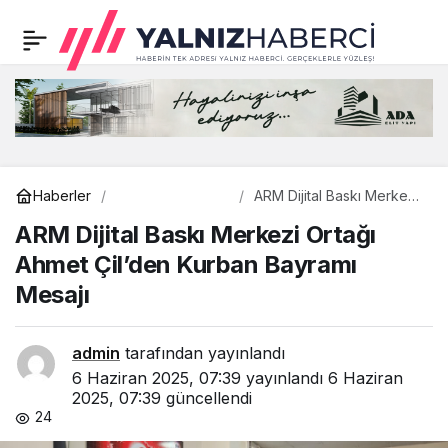
ARM Dijital Baskı
0
Merkezi Ortağı Ahmet
Çil’den Kurban Bayramı
Mesajı
Gündem
Haberler
ARM Dijital Baskı Merkezi
Ortağı Ahmet Çil’den
ARM Dijital Baskı Merkezi Ortağı
Kurban Bayramı Mesajı
Ahmet Çil’den Kurban Bayramı
Mesajı
admin
tarafından yayınlandı
6 Haziran 2025, 07:39
yayınlandı
6 Haziran
2025, 07:39
güncellendi
24