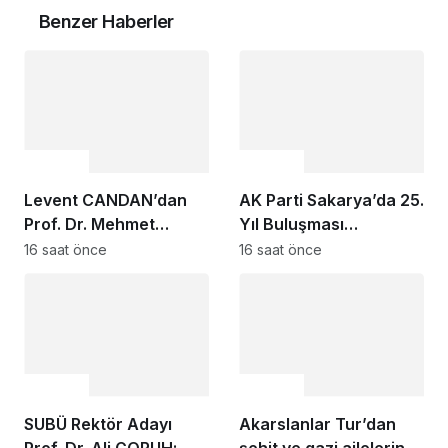
Benzer Haberler
Gündem
Gündem
Levent CANDAN’dan
AK Parti Sakarya’da 25.
Prof. Dr. Mehmet
Yıl Buluşması
SARIBIYIK’a vefa
Düzenlenecek
16 saat önce
16 saat önce
ziyareti
Gündem
Gündem
SUBÜ Rektör Adayı
Akarslanlar Tur’dan
Prof. Dr. Ali ÇORUH;
şehit ve gazi ailelerine