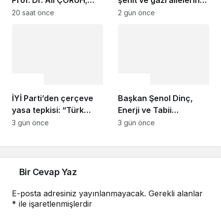
“Sakarya’ya değer
anlamlı destek
20 saat önce
2 gün önce
katan bir üniversite
inşa etmek istiyorum”
Gündem
Gündem
İYİ Parti’den çerçeve
Başkan Şenol Dinç,
yasa tepkisi: “Türk
Enerji ve Tabii
milletine hesap
Kaynaklar Bakanı
3 gün önce
3 gün önce
vereceksiniz”
Alparslan Bayraktar’ı
Ziyaret Etti
Bir Cevap Yaz
E-posta adresiniz yayınlanmayacak.
Gerekli alanlar
*
ile işaretlenmişlerdir