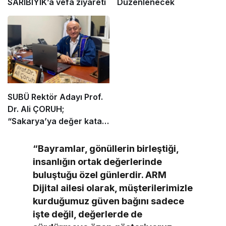
SARIBIYIK’a vefa ziyareti
Düzenlenecek
SUBÜ Rektör Adayı Prof.
Dr. Ali ÇORUH;
“Sakarya’ya değer katan
bir üniversite inşa etmek
istiyorum”
“Bayramlar, gönüllerin birleştiği,
insanlığın ortak değerlerinde
buluştuğu özel günlerdir. ARM
Dijital ailesi olarak, müşterilerimizle
kurduğumuz güven bağını sadece
işte değil, değerlerde de