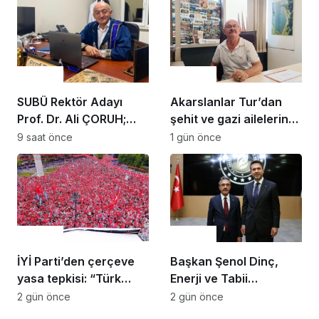
Gündem
Gündem
SUBÜ Rektör Adayı
Akarslanlar Tur’dan
Prof. Dr. Ali ÇORUH;
şehit ve gazi ailelerine
“Sakarya’ya değer
anlamlı destek
9 saat önce
1 gün önce
katan bir üniversite
inşa etmek istiyorum”
Gündem
Gündem
İYİ Parti’den çerçeve
Başkan Şenol Dinç,
yasa tepkisi: “Türk
Enerji ve Tabii
milletine hesap
Kaynaklar Bakanı
2 gün önce
2 gün önce
vereceksiniz”
Alparslan Bayraktar’ı