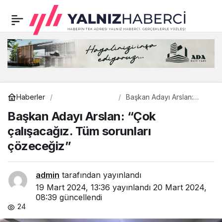
Murat Durak, 18 Mart
0
Paylaş
Zaferini Çanakkale’den
kutladı
Gündem
Haberler
Başkan Adayı Arslan:
“Çok çalışacağız. Tüm
Başkan Adayı Arslan: “Çok
sorunları çözeceğiz”
çalışacağız. Tüm sorunları
çözeceğiz”
admin
tarafından yayınlandı
19 Mart 2024, 13:36
yayınlandı
20 Mart 2024,
08:39
güncellendi
24