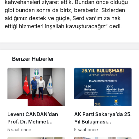
kahvehaneleri ziyaret ettik. Bundan önce olduğu
gibi bundan sonra da biriz, beraberiz. Sizlerden
aldığımız destek ve güçle, Serdivan’ımıza hak
ettiği hizmetleri inşallah kavuşturacağız” dedi.
Benzer Haberler
Gündem
Gündem
Levent CANDAN’dan
AK Parti Sakarya’da 25.
Prof. Dr. Mehmet
Yıl Buluşması
SARIBIYIK’a vefa
Düzenlenecek
5 saat önce
5 saat önce
ziyareti