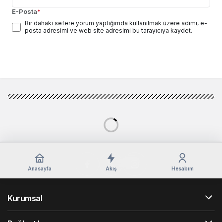
E-Posta
*
Bir dahaki sefere yorum yaptığımda kullanılmak üzere adımı, e-
posta adresimi ve web site adresimi bu tarayıcıya kaydet.
Yorum Gönder
Genel
Haberler
Murat Durak, 18 Mart
Zaferini Çanakkale’den
Murat Durak, 18 Mart Zaferini
kutladı
Çanakkale’den kutladı
admin
tarafından yayınlandı
19 Mart 2024, 12:34
yayınlandı
21