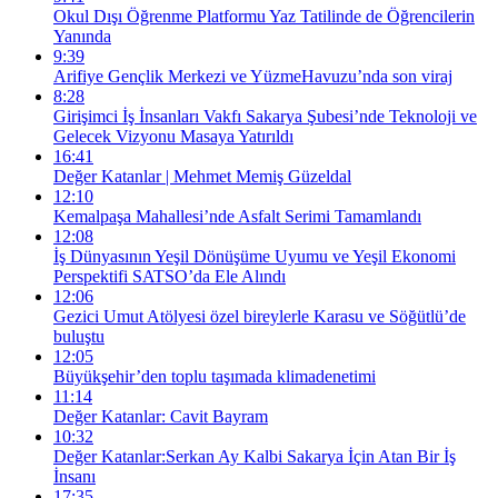
Okul Dışı Öğrenme Platformu Yaz Tatilinde de Öğrencilerin
Yanında
9:39
Arifiye Gençlik Merkezi ve YüzmeHavuzu’nda son viraj
8:28
Girişimci İş İnsanları Vakfı Sakarya Şubesi’nde Teknoloji ve
Gelecek Vizyonu Masaya Yatırıldı
16:41
Değer Katanlar | Mehmet Memiş Güzeldal
12:10
Kemalpaşa Mahallesi’nde Asfalt Serimi Tamamlandı
12:08
İş Dünyasının Yeşil Dönüşüme Uyumu ve Yeşil Ekonomi
Perspektifi SATSO’da Ele Alındı
12:06
Gezici Umut Atölyesi özel bireylerle Karasu ve Söğütlü’de
buluştu
12:05
Büyükşehir’den toplu taşımada klimadenetimi
11:14
Değer Katanlar: Cavit Bayram
10:32
Değer Katanlar:Serkan Ay Kalbi Sakarya İçin Atan Bir İş
İnsanı
17:35