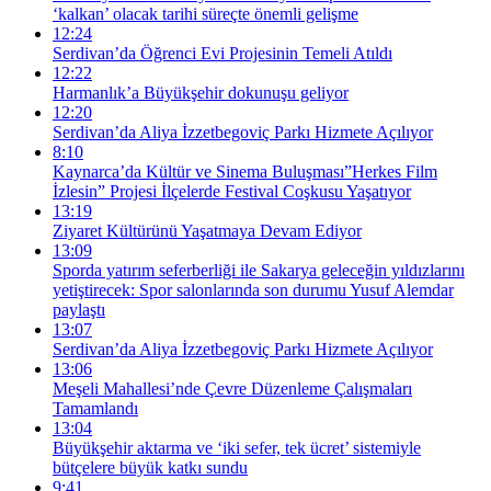
‘kalkan’ olacak tarihi süreçte önemli gelişme
12:24
Serdivan’da Öğrenci Evi Projesinin Temeli Atıldı
12:22
Harmanlık’a Büyükşehir dokunuşu geliyor
12:20
Serdivan’da Aliya İzzetbegoviç Parkı Hizmete Açılıyor
8:10
Kaynarca’da Kültür ve Sinema Buluşması”Herkes Film
İzlesin” Projesi İlçelerde Festival Coşkusu Yaşatıyor
13:19
Ziyaret Kültürünü Yaşatmaya Devam Ediyor
13:09
Sporda yatırım seferberliği ile Sakarya geleceğin yıldızlarını
yetiştirecek: Spor salonlarında son durumu Yusuf Alemdar
paylaştı
13:07
Serdivan’da Aliya İzzetbegoviç Parkı Hizmete Açılıyor
13:06
Meşeli Mahallesi’nde Çevre Düzenleme Çalışmaları
Tamamlandı
13:04
Büyükşehir aktarma ve ‘iki sefer, tek ücret’ sistemiyle
bütçelere büyük katkı sundu
9:41