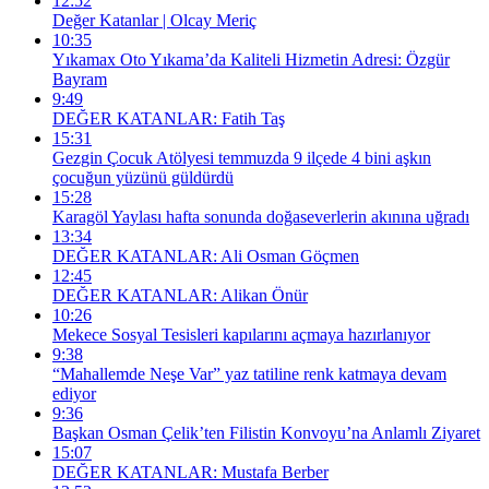
12:52
Değer Katanlar | Olcay Meriç
10:35
Yıkamax Oto Yıkama’da Kaliteli Hizmetin Adresi: Özgür
Bayram
9:49
DEĞER KATANLAR: Fatih Taş
15:31
Gezgin Çocuk Atölyesi temmuzda 9 ilçede 4 bini aşkın
çocuğun yüzünü güldürdü
15:28
Karagöl Yaylası hafta sonunda doğaseverlerin akınına uğradı
13:34
DEĞER KATANLAR: Ali Osman Göçmen
12:45
DEĞER KATANLAR: Alikan Önür
10:26
Mekece Sosyal Tesisleri kapılarını açmaya hazırlanıyor
9:38
“Mahallemde Neşe Var” yaz tatiline renk katmaya devam
ediyor
9:36
Başkan Osman Çelik’ten Filistin Konvoyu’na Anlamlı Ziyaret
15:07
DEĞER KATANLAR: Mustafa Berber