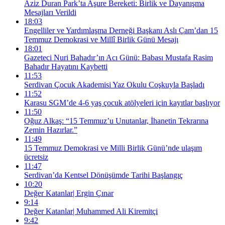
Aziz Duran Park’ta Aşure Bereketi: Birlik ve Dayanışma
Mesajları Verildi
18:03
Engelliler ve Yardımlaşma Derneği Başkanı Aslı Çam’dan 15
Temmuz Demokrasi ve Millî Birlik Günü Mesajı
18:01
Gazeteci Nuri Bahadır’ın Acı Günü: Babası Mustafa Rasim
Bahadır Hayatını Kaybetti
11:53
Serdivan Çocuk Akademisi Yaz Okulu Coşkuyla Başladı
11:52
Karasu SGM’de 4-6 yaş çocuk atölyeleri için kayıtlar başlıyor
11:50
Oğuz Alkaş: “15 Temmuz’u Unutanlar, İhanetin Tekrarına
Zemin Hazırlar.”
11:49
15 Temmuz Demokrasi ve Milli Birlik Günü’nde ulaşım
ücretsiz
11:47
Serdivan’da Kentsel Dönüşümde Tarihi Başlangıç
10:20
Değer Katanlar| Ergin Çınar
9:14
Değer Katanlar| Muhammed Ali Kiremitçi
9:42