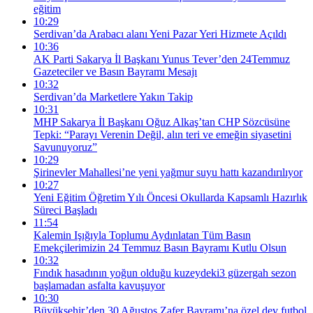
eğitim
10:29
Serdivan’da Arabacı alanı Yeni Pazar Yeri Hizmete Açıldı
10:36
AK Parti Sakarya İl Başkanı Yunus Tever’den 24Temmuz
Gazeteciler ve Basın Bayramı Mesajı
10:32
Serdivan’da Marketlere Yakın Takip
10:31
MHP Sakarya İl Başkanı Oğuz Alkaş’tan CHP Sözcüsüne
Tepki: “Parayı Verenin Değil, alın teri ve emeğin siyasetini
Savunuyoruz”
10:29
Şirinevler Mahallesi’ne yeni yağmur suyu hattı kazandırılıyor
10:27
Yeni Eğitim Öğretim Yılı Öncesi Okullarda Kapsamlı Hazırlık
Süreci Başladı
11:54
Kalemin Işığıyla Toplumu Aydınlatan Tüm Basın
Emekçilerimizin 24 Temmuz Basın Bayramı Kutlu Olsun
10:32
Fındık hasadının yoğun olduğu kuzeydeki3 güzergah sezon
başlamadan asfalta kavuşuyor
10:30
Büyükşehir’den 30 Ağustos Zafer Bayramı’na özel dev futbol