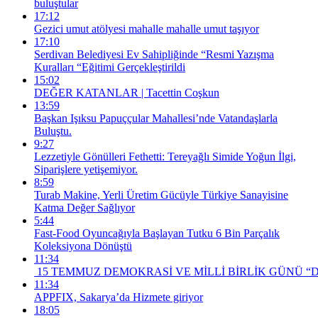
buluştular
17:12
Gezici umut atölyesi mahalle mahalle umut taşıyor
17:10
Serdivan Belediyesi Ev Sahipliğinde “Resmi Yazışma
Kuralları “Eğitimi Gerçekleştirildi
15:02
DEĞER KATANLAR | Tacettin Coşkun
13:59
Başkan Işıksu Papuççular Mahallesi’nde Vatandaşlarla
Buluştu.
9:27
Lezzetiyle Gönülleri Fethetti: Tereyağlı Simide Yoğun İlgi,
Siparişlere yetişemiyor.
8:59
Turab Makine, Yerli Üretim Gücüyle Türkiye Sanayisine
Katma Değer Sağlıyor
5:44
Fast-Food Oyuncağıyla Başlayan Tutku 6 Bin Parçalık
Koleksiyona Dönüştü
11:34
15 TEMMUZ DEMOKRASİ VE MİLLİ BİRLİK GÜNÜ “
11:34
APPFIX, Sakarya’da Hizmete giriyor
18:05