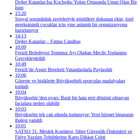
Değer Katanlar:İsa Koçboğa: Yolun Ortasında Umut Olan Bir
İsim
15:20
Sosyal sorumluluk projeleriyle gönüllere dokunan ekip, özel
gereksinimli çocuklar için yine anlamlı bir organizasyona
hazırlanıyor
14:13
Değer Katanlar – Fatma Çatalbaş
10:09
Ferizli Belediyesi Temmuz Ayı Olağan Meclis Toplantısı
Gerçekleştirildi
10:49
Ferizli’de Aşure Bereketi Vatandaşlarla Paylaşıldı
10:06
Güreşte ve bisiklette Büyükşehirli sporcular madalyaları
topladı
10:04
Büyükşehir’den uyarı: Basit bir hata geri dönüşü olmayan
facialara neden olabilir
10:03
Büyükşehir tek çatı altında toplanıyor: Yeni hizmet binasının
ihalesi yapıldı
10:01
SATSO 31. Meslek Komitesi, Siber Güvenlik Önlemleri ve
Fidye Yazılım Tehditlerine Karşı Dikkat Çekti