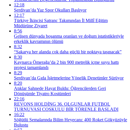
12:18
Serdivan’da Yaz Spor Okulları Başlıyor
12:17
Türkiye İkincisi Satranç Takımından İl Millî Eğitim
Müdürüne Ziyaret
8:56
Gelişen dünyada boşanma oranları ve doğum istatistikleriyle
erkeklik kavramının ölümü
8:32
“Sakarya her alanda çok daha güçlü bir noktaya taşınacak”
8:30
Kaynarca Ömerağa’da 2 bin 900 metrelik içme suyu hattı
projesi tamamlandı
8:29
Serdivan’da Gıda İşletmelerine Yönelik Denetimler Sürüyor
8:20
Atıklar Sahnede Hayat Buldu: Öğrencilerden Geri
Dönüşümle Tiyatro Kostümleri
22:16
REVONS HOLDİNG 36. OLGUNLAR FUTBOL
TURNUVASI COŞKULU BİR TÖRENLE BAŞLADI
16:22
Söğütlü Semalarında Bilim Heyecanı: 400 Roket Gökyüzüyle
Buluştu