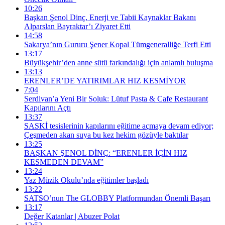
10:26
Başkan Şenol Dinç, Enerji ve Tabii Kaynaklar Bakanı
Alparslan Bayraktar’ı Ziyaret Etti
14:58
Sakarya’nın Gururu Şener Kopal Tümgeneralliğe Terfi Etti
13:17
Büyükşehir’den anne sütü farkındalığı için anlamlı buluşma
13:13
ERENLER’DE YATIRIMLAR HIZ KESMİYOR
7:04
Serdivan’a Yeni Bir Soluk: Lütuf Pasta & Cafe Restaurant
Kapılarını Açtı
13:37
SASKİ tesislerinin kapılarını eğitime açmaya devam ediyor;
Çeşmeden akan suya bu kez hekim gözüyle baktılar
13:25
BAŞKAN ŞENOL DİNÇ: “ERENLER İÇİN HIZ
KESMEDEN DEVAM”
13:24
Yaz Müzik Okulu’nda eğitimler başladı
13:22
SATSO’nun The GLOBBY Platformundan Önemli Başarı
13:17
Değer Katanlar | Abuzer Polat