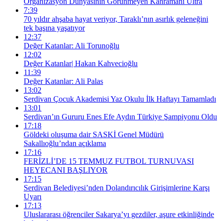
Organizasyon Dünyasının Görünmeyen Kahramanı Ultra
7:39
70 yıldır ahşaba hayat veriyor, Taraklı’nın asırlık geleneğini
tek başına yaşatıyor
12:37
Değer Katanlar: Ali Torunoğlu
12:02
Değer Katanlar| Hakan Kahvecioğlu
11:39
Değer Katanlar: Ali Palas
13:02
Serdivan Çocuk Akademisi Yaz Okulu İlk Haftayı Tamamladı
13:01
Serdivan’ın Gururu Enes Efe Aydın Türkiye Şampiyonu Oldu
17:18
Göldeki oluşuma dair SASKİ Genel Müdürü
Sakallıoğlu’ndan açıklama
17:16
FERİZLİ’DE 15 TEMMUZ FUTBOL TURNUVASI
HEYECANI BAŞLIYOR
17:15
Serdivan Belediyesi’nden Dolandırıcılık Girişimlerine Karşı
Uyarı
17:13
Uluslararası öğrenciler Sakarya’yı gezdiler, aşure etkinliğinde