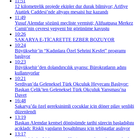
11:51
12 kilometrelik projede ekipler dur durak bilmiyor; Arifiye
Atatürk Caddesi’nde altyapı mesaisi hız kazandı
11:49
Yusuf Alemdar sözünü mecliste vermişti; Alifuatpaşa Merkez
Camii’nin çevresi yepyeni bir görünüme kavuştu
10:26
SAKARYA E-TİCARETTE EZBER BOZUYOR
10:24
Büyükşehir’in “Kadınlara Özel Şehrini Keşfet” programı
başlıyor
10:23
Büyükşehir’den dolandırıcılık uyarısı: Bürokratların adını
kullanıyorlar
10:21
Serdivan’da Geleneksel Türk Okçuluk Heyecanı Başlıyor:
Başkan Çelik’ten Geleneksel Türk Okçuluk Yarışması’na
Davet
16:48
Sakarya’da özel gereksinimli çocuklar için döner pilav şenliği
düzenlendi
13:19
Başkan Alemdar kentsel dönüşümde tarihi sürecin başladığını
açıkladı: Riskli yapıların boşaltılması için tebligatlar asılıyor
13:17