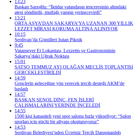
13:23
Başkan Sarıoğlu: “İktidar vatandaşın tenceresinin altındaki
ateşi söndürdü, mutfağı yangın yerineçevirdi”
13:21
ORTA ASYA’DAN SAKARYA’YA UZANAN 300 YILLIK
LEZZET MİRASI KORUMA ALTINA ALINIYOR
10:15
Serdivan’da Gönülleri Isıtan Piknik
9:45
Vatansever Et Lokantası, Lezzetin ve Gastronominin
Sakarya’daki Uğrak Noktası
15:01
SATSO TEMMUZ AYI OLAĞAN MECLİS TOPLANTISI
GERÇEKLEŞTİRİLDİ
14:59
Gençlerin geleceğine yön verecek tercih desteği AKM’de
başladı
14:57
BAŞKAN ŞENOL DİNÇ, FEN İŞLERİ
ÇALIŞMALARINI YERİNDE İNCELEDİ
14:55
1500 kişi kapasiteli yeni spor salonu hızla yükseliyor: “Salon
sporları için güçlü bir altyapı oluşturuyoruz”
14:53
Serdivan Belediyesi’nden Ücretsiz Tercih Danışmanlığı