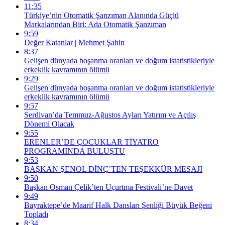
11:35
Türkiye’nin Otomatik Şanzıman Alanında Güçlü
Markalarından Biri: Ada Otomatik Şanzıman
9:59
Değer Katanlar | Mehmet Şahin
8:37
Gelişen dünyada boşanma oranları ve doğum istatistikleriyle
erkeklik kavramının ölümü
9:29
Gelişen dünyada boşanma oranları ve doğum istatistikleriyle
erkeklik kavramının ölümü
9:57
Serdivan’da Temmuz-Ağustos Ayları Yatırım ve Açılış
Dönemi Olacak
9:55
ERENLER’DE ÇOCUKLAR TİYATRO
PROGRAMINDA BULUŞTU
9:53
BAŞKAN ŞENOL DİNÇ’TEN TEŞEKKÜR MESAJI
9:50
Başkan Osman Çelik’ten Uçurtma Festivali’ne Davet
9:49
Bayraktepe’de Maarif Halk Dansları Şenliği Büyük Beğeni
Topladı
8:34