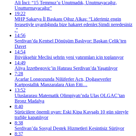
Ali İnci: “15 Temmuz’u Unutmadık, Unutmayacağız,
Unutturmayacağız”
19:22
MHP Sakarya İl Başkanı Oğuz Alkaş: “Liderimiz engin
ferasetiyle uyardığında bize hakaret edenler.Şimdi neredesiniz
.”
14:56
Serdivan’da Kentsel Dönüşüm Başlıyor: Başkan Çelik’ten
Davet
14:54
Büyükşehir Meclisi şehrin yeni yatırımları için toplanıyor
14:49
Aliya İzzetbegoviç’in Hatırası Serdivan’da Yaşatılıyor
7:28
Acarlar Longozunda Nilüferler Açtı, Doğaseverler
Kartpostallık Manzaralara Akın Etti…
13:52
Uluslararası Matematik Olimpiyatı’nda Ulaş OLGAÇ’tan
Bronz Madalya
8:40
Sürücülere önemli uyarı: Eski Kipa Kavşağı 10 gün süreyle
trafiğe kapatılıyor
8:38
Serdivan’da Sosyal Destek Hizmetleri Kesintisiz Sürüyor
8:37