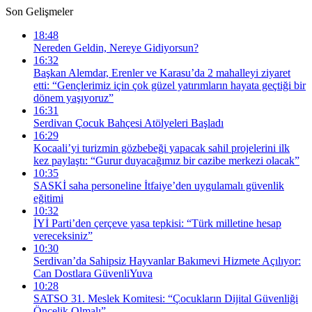
Son Gelişmeler
18:48
Nereden Geldin, Nereye Gidiyorsun?
16:32
Başkan Alemdar, Erenler ve Karasu’da 2 mahalleyi ziyaret
etti: “Gençlerimiz için çok güzel yatırımların hayata geçtiği bir
dönem yaşıyoruz”
16:31
Serdivan Çocuk Bahçesi Atölyeleri Başladı
16:29
Kocaali’yi turizmin gözbebeği yapacak sahil projelerini ilk
kez paylaştı: “Gurur duyacağımız bir cazibe merkezi olacak”
10:35
SASKİ saha personeline İtfaiye’den uygulamalı güvenlik
eğitimi
10:32
İYİ Parti’den çerçeve yasa tepkisi: “Türk milletine hesap
vereceksiniz”
10:30
Serdivan’da Sahipsiz Hayvanlar Bakımevi Hizmete Açılıyor:
Can Dostlara GüvenliYuva
10:28
SATSO 31. Meslek Komitesi: “Çocukların Dijital Güvenliği
Öncelik Olmalı”