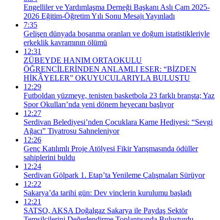
Engelliler ve Yardımlaşma Derneği Başkanı Aslı Çam 2025-
2026 Eğitim-Öğretim Yılı Sonu Mesajı Yayınladı
7:35
Gelişen dünyada boşanma oranları ve doğum istatistikleriyle
erkeklik kavramının ölümü
12:31
ZÜBEYDE HANIM ORTAOKULU
ÖĞRENCİLERİNDEN ANLAMLI ESER: “BİZDEN
HİKÂYELER” OKUYUCULARIYLA BULUŞTU
12:29
Futboldan yüzmeye, tenisten basketbola 23 farklı branşta; Yaz
Spor Okulları’nda yeni dönem heyecanı başlıyor
12:27
Serdivan Belediyesi’nden Çocuklara Karne Hediyesi: “Sevgi
Ağacı” Tiyatrosu Sahneleniyor
12:26
Genç Katılımlı Proje Atölyesi Fikir Yarışmasında ödüller
sahiplerini buldu
12:24
Serdivan Gölpark 1. Etap’ta Yenileme Çalışmaları Sürüyor
12:22
Sakarya’da tarihi gün: Dev vinçlerin kurulumu başladı
12:21
SATSO, AKSA Doğalgaz Sakarya ile Paydaş Sektör
Temsilcilerini Değerlendirme Toplantısında Buluşturdu