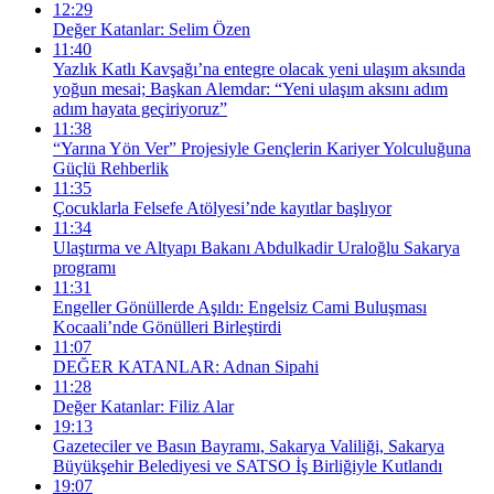
12:29
Değer Katanlar: Selim Özen
11:40
Yazlık Katlı Kavşağı’na entegre olacak yeni ulaşım aksında
yoğun mesai; Başkan Alemdar: “Yeni ulaşım aksını adım
adım hayata geçiriyoruz”
11:38
“Yarına Yön Ver” Projesiyle Gençlerin Kariyer Yolculuğuna
Güçlü Rehberlik
11:35
Çocuklarla Felsefe Atölyesi’nde kayıtlar başlıyor
11:34
Ulaştırma ve Altyapı Bakanı Abdulkadir Uraloğlu Sakarya
programı
11:31
Engeller Gönüllerde Aşıldı: Engelsiz Cami Buluşması
Kocaali’nde Gönülleri Birleştirdi
11:07
DEĞER KATANLAR: Adnan Sipahi
11:28
Değer Katanlar: Filiz Alar
19:13
Gazeteciler ve Basın Bayramı, Sakarya Valiliği, Sakarya
Büyükşehir Belediyesi ve SATSO İş Birliğiyle Kutlandı
19:07