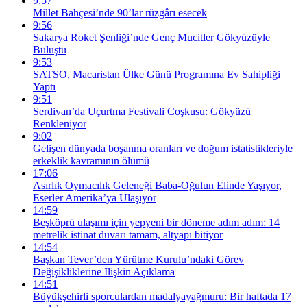
9:57
Millet Bahçesi’nde 90’lar rüzgârı esecek
9:56
Sakarya Roket Şenliği’nde Genç Mucitler Gökyüzüyle
Buluştu
9:53
SATSO, Macaristan Ülke Günü Programına Ev Sahipliği
Yaptı
9:51
Serdivan’da Uçurtma Festivali Coşkusu: Gökyüzü
Renkleniyor
9:02
Gelişen dünyada boşanma oranları ve doğum istatistikleriyle
erkeklik kavramının ölümü
17:06
Asırlık Oymacılık Geleneği Baba-Oğulun Elinde Yaşıyor,
Eserler Amerika’ya Ulaşıyor
14:59
Beşköprü ulaşımı için yepyeni bir döneme adım adım: 14
metrelik istinat duvarı tamam, altyapı bitiyor
14:54
Başkan Tever’den Yürütme Kurulu’ndaki Görev
Değişikliklerine İlişkin Açıklama
14:51
Büyükşehirli sporculardan madalyayağmuru: Bir haftada 17