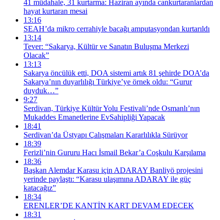
41 müdahale, 31 kurtarma: Haziran ayında cankurtaranlardan
hayat kurtaran mesai
13:16
SEAH’da mikro cerrahiyle bacağı amputasyondan kurtarıldı
13:14
Tever: “Sakarya, Kültür ve Sanatın Buluşma Merkezi
Olacak”
13:13
Sakarya öncülük etti, DOA sistemi artık 81 şehirde DOA’da
Sakarya’nın duyarlılığı Türkiye’ye örnek oldu: “Gurur
duyduk…”
9:27
Serdivan, Türkiye Kültür Yolu Festivali’nde Osmanlı’nın
Mukaddes Emanetlerine EvSahipliği Yapacak
18:41
Serdivan’da Üstyapı Çalışmaları Kararlılıkla Sürüyor
18:39
Ferizli’nin Gururu Hacı İsmail Bekar’a Coşkulu Karşılama
18:36
Başkan Alemdar Karasu için ADARAY Banliyö projesini
yerinde paylaştı: “Karasu ulaşımına ADARAY ile güç
katacağız”
18:34
ERENLER’DE KANTİN KART DEVAM EDECEK
18:31