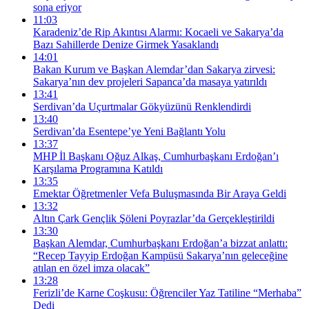
sona eriyor
11:03
Karadeniz’de Rip Akıntısı Alarmı: Kocaeli ve Sakarya’da
Bazı Sahillerde Denize Girmek Yasaklandı
14:01
Bakan Kurum ve Başkan Alemdar’dan Sakarya zirvesi:
Sakarya’nın dev projeleri Sapanca’da masaya yatırıldı
13:41
Serdivan’da Uçurtmalar Gökyüzünü Renklendirdi
13:40
Serdivan’da Esentepe’ye Yeni Bağlantı Yolu
13:37
MHP İl Başkanı Oğuz Alkaş, Cumhurbaşkanı Erdoğan’ı
Karşılama Programına Katıldı
13:35
Emektar Öğretmenler Vefa Buluşmasında Bir Araya Geldi
13:32
Altın Çark Gençlik Şöleni Poyrazlar’da Gerçekleştirildi
13:30
Başkan Alemdar, Cumhurbaşkanı Erdoğan’a bizzat anlattı:
“Recep Tayyip Erdoğan Kampüsü Sakarya’nın geleceğine
atılan en özel imza olacak”
13:28
Ferizli’de Karne Coşkusu: Öğrenciler Yaz Tatiline “Merhaba”
Dedi