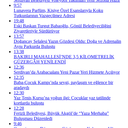
Serdivan Belediyesi Voleybol Takımları Yeni Sezona Hazır
9:57
Lunavera Parfüm, Kişiye Özel Esanslarıyla Koku
Tutkunlarının Vazgeçilmez Adresi
19:48
Eski Başkan Turgut Babaoğlu, Gönül Belediyeciliğini
Ziyaretleriyle Sürdürüyor
13:57
Doğançay Şelalesi Yazın Gözdesi Oldu: Doğa ve Adrenalin
Aynı Parkurda Buluştu
13:38
BAKIRLI MAHALLESİ’NDE 3,5 KİLOMETRELİK
GÜZERGÂH YENİLENDİ
12:36
Serdivan’da Arabacıalanı Yeni Pazar Yeri Hizmete Açılıyor
12:35
Baba-Çocuk Kampı’nda sevgi, paylaşım ve eğlence bir
aradaydı
12:30
Yaz Tenis Kursu’na yoğun ilgi: Çocuklar yaz tatilinde
kortlarda buluştu
12:28
Ferizli Belediyesi, Büyük Akgöl’de “Yaza Merhaba”
Buluşması Düzenledi
9:46