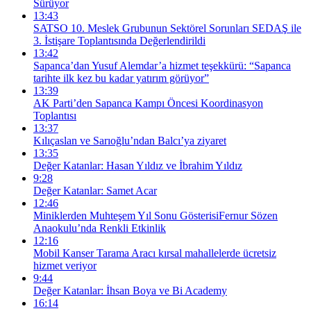
Sürüyor
13:43
SATSO 10. Meslek Grubunun Sektörel Sorunları SEDAŞ ile
3. İstişare Toplantısında Değerlendirildi
13:42
Sapanca’dan Yusuf Alemdar’a hizmet teşekkürü: “Sapanca
tarihte ilk kez bu kadar yatırım görüyor”
13:39
AK Parti’den Sapanca Kampı Öncesi Koordinasyon
Toplantısı
13:37
Kılıçaslan ve Sarıoğlu’ndan Balcı’ya ziyaret
13:35
Değer Katanlar: Hasan Yıldız ve İbrahim Yıldız
9:28
Değer Katanlar: Samet Acar
12:46
Miniklerden Muhteşem Yıl Sonu GösterisiFernur Sözen
Anaokulu’nda Renkli Etkinlik
12:16
Mobil Kanser Tarama Aracı kırsal mahallelerde ücretsiz
hizmet veriyor
9:44
Değer Katanlar: İhsan Boya ve Bi Academy
16:14