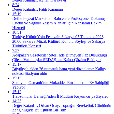
Değer Katanlar: Ayhan Karakaya
8:24
Değer Katanlar: Fatih Karaman
15:19
Defne Peyzaj Market’ten Bahçelere Profesyonel Dokunuş:
Estetik ve Sağlıklı Yaşam Alanları İçin Kapsamlı Bakım
Hizmeti
10:51
Türkiye Kültür Yolu Festivali: Sakarya 05 Temmuz 2026,
20:00 Sakarya Müzik Kültürü Konulu Söyleşi ve Sakarya
Türküleri Konseri
7:57
Adapazarı Gazeteciler Sitesi’nde Bitmeyen Faz Düşüklüğü
Çilesi: Vatandaşlar SEDAŞ’tan Kalıcı Çözüm Bekliyor
15:17
Büyükşehir’den 26 numaralı hatta yeni düzenleme: Kalkış
noktası Stadyum oldu
15:15
Serdivan, Osmanlı’nın Mukaddes Emanetlerine Ev Sahipliği
Yapıyor
15:12
Trabzonlular Derneği’nden İl Müdürü Kuyumcu’ya Ziyaret
14:25
Değer Katanlar: Orhan Öcay: Toprağın Bereketini, Gönlünün
Zenginliğiyle Buluşturan Bir İsim