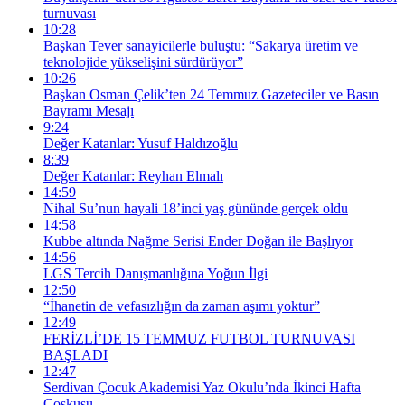
turnuvası
10:28
Başkan Tever sanayicilerle buluştu: “Sakarya üretim ve
teknolojide yükselişini sürdürüyor”
10:26
Başkan Osman Çelik’ten 24 Temmuz Gazeteciler ve Basın
Bayramı Mesajı
9:24
Değer Katanlar: Yusuf Haldızoğlu
8:39
Değer Katanlar: Reyhan Elmalı
14:59
Nihal Su’nun hayali 18’inci yaş gününde gerçek oldu
14:58
Kubbe altında Nağme Serisi Ender Doğan ile Başlıyor
14:56
LGS Tercih Danışmanlığına Yoğun İlgi
12:50
“İhanetin de vefasızlığın da zaman aşımı yoktur”
12:49
FERİZLİ’DE 15 TEMMUZ FUTBOL TURNUVASI
BAŞLADI
12:47
Serdivan Çocuk Akademisi Yaz Okulu’nda İkinci Hafta
Coşkusu