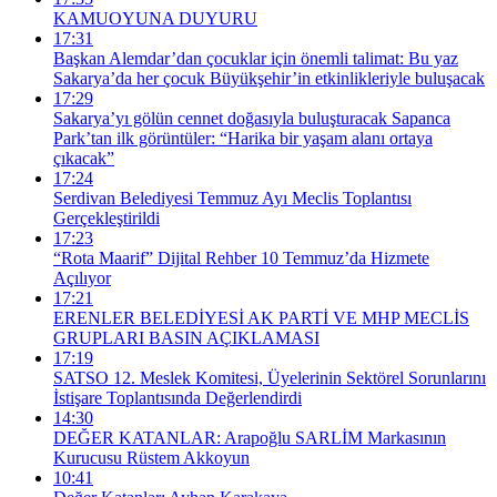
KAMUOYUNA DUYURU
17:31
Başkan Alemdar’dan çocuklar için önemli talimat: Bu yaz
Sakarya’da her çocuk Büyükşehir’in etkinlikleriyle buluşacak
17:29
Sakarya’yı gölün cennet doğasıyla buluşturacak Sapanca
Park’tan ilk görüntüler: “Harika bir yaşam alanı ortaya
çıkacak”
17:24
Serdivan Belediyesi Temmuz Ayı Meclis Toplantısı
Gerçekleştirildi
17:23
“Rota Maarif” Dijital Rehber 10 Temmuz’da Hizmete
Açılıyor
17:21
ERENLER BELEDİYESİ AK PARTİ VE MHP MECLİS
GRUPLARI BASIN AÇIKLAMASI
17:19
SATSO 12. Meslek Komitesi, Üyelerinin Sektörel Sorunlarını
İstişare Toplantısında Değerlendirdi
14:30
DEĞER KATANLAR: Arapoğlu SARLİM Markasının
Kurucusu Rüstem Akkoyun
10:41