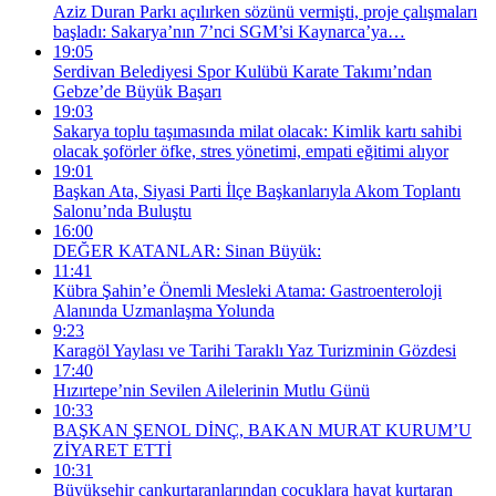
Aziz Duran Parkı açılırken sözünü vermişti, proje çalışmaları
başladı: Sakarya’nın 7’nci SGM’si Kaynarca’ya…
19:05
Serdivan Belediyesi Spor Kulübü Karate Takımı’ndan
Gebze’de Büyük Başarı
19:03
Sakarya toplu taşımasında milat olacak: Kimlik kartı sahibi
olacak şoförler öfke, stres yönetimi, empati eğitimi alıyor
19:01
Başkan Ata, Siyasi Parti İlçe Başkanlarıyla Akom Toplantı
Salonu’nda Buluştu
16:00
DEĞER KATANLAR: Sinan Büyük:
11:41
Kübra Şahin’e Önemli Mesleki Atama: Gastroenteroloji
Alanında Uzmanlaşma Yolunda
9:23
Karagöl Yaylası ve Tarihi Taraklı Yaz Turizminin Gözdesi
17:40
Hızırtepe’nin Sevilen Ailelerinin Mutlu Günü
10:33
BAŞKAN ŞENOL DİNÇ, BAKAN MURAT KURUM’U
ZİYARET ETTİ
10:31
Büyükşehir cankurtaranlarından çocuklara hayat kurtaran