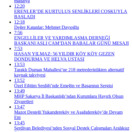
madalya
12:20
ERENLER’DE KURTULUŞ ŞENLİKLERİ COŞKUYLA
BAŞLADI
12:18
Değer Katanlar: Mehmet Dayıoğlu
7:56
ENGELLİLER VE YARDIMLAŞMA DERNEĞİ
BAŞKANI ASLI ÇAM’DAN BABALAR GÜNÜ MESAJI
7:53
HASAN YILMAZ: 56 YILDIR KÖY KÖY GEZEN
DONDURMA VE HELVA USTASI
13:53
Taraklı Duman Mahallesi’ne 218 metrederinlikten alternatif
kaynak takviyesi
13:52
Özel Eğitim Şenliği’nde Emeğin ve Başarının Sergisi
13:49
MHP Sakarya İl Başkanlığı’ndan Kurumlara Hayırlı Olsun
Ziyaretleri
13:47
Mazot Desteği Yukarıdereköy ve Aşağıdereköy’de Devam
Etti
13:45
Serdivan Belediyesi’nden Sosyal Destek Çalışmaları Aralıksız