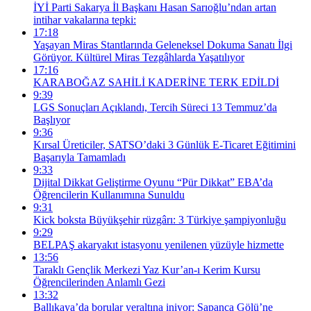
İYİ Parti Sakarya İl Başkanı Hasan Sarıoğlu’ndan artan
intihar vakalarına tepki:
17:18
Yaşayan Miras Stantlarında Geleneksel Dokuma Sanatı İlgi
Görüyor. Kültürel Miras Tezgâhlarda Yaşatılıyor
17:16
KARABOĞAZ SAHİLİ KADERİNE TERK EDİLDİ
9:39
LGS Sonuçları Açıklandı, Tercih Süreci 13 Temmuz’da
Başlıyor
9:36
Kırsal Üreticiler, SATSO’daki 3 Günlük E-Ticaret Eğitimini
Başarıyla Tamamladı
9:33
Dijital Dikkat Geliştirme Oyunu “Pür Dikkat” EBA’da
Öğrencilerin Kullanımına Sunuldu
9:31
Kick boksta Büyükşehir rüzgârı: 3 Türkiye şampiyonluğu
9:29
BELPAŞ akaryakıt istasyonu yenilenen yüzüyle hizmette
13:56
Taraklı Gençlik Merkezi Yaz Kur’an-ı Kerim Kursu
Öğrencilerinden Anlamlı Gezi
13:32
Ballıkaya’da borular yeraltına iniyor: Sapanca Gölü’ne