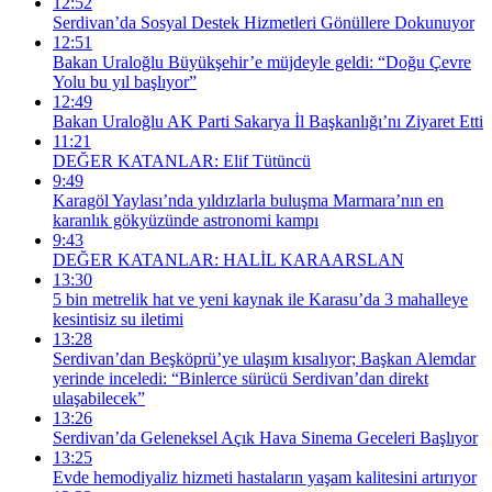
12:52
Serdivan’da Sosyal Destek Hizmetleri Gönüllere Dokunuyor
12:51
Bakan Uraloğlu Büyükşehir’e müjdeyle geldi: “Doğu Çevre
Yolu bu yıl başlıyor”
12:49
Bakan Uraloğlu AK Parti Sakarya İl Başkanlığı’nı Ziyaret Etti
11:21
DEĞER KATANLAR: Elif Tütüncü
9:49
Karagöl Yaylası’nda yıldızlarla buluşma Marmara’nın en
karanlık gökyüzünde astronomi kampı
9:43
DEĞER KATANLAR: HALİL KARAARSLAN
13:30
5 bin metrelik hat ve yeni kaynak ile Karasu’da 3 mahalleye
kesintisiz su iletimi
13:28
Serdivan’dan Beşköprü’ye ulaşım kısalıyor; Başkan Alemdar
yerinde inceledi: “Binlerce sürücü Serdivan’dan direkt
ulaşabilecek”
13:26
Serdivan’da Geleneksel Açık Hava Sinema Geceleri Başlıyor
13:25
Evde hemodiyaliz hizmeti hastaların yaşam kalitesini artırıyor