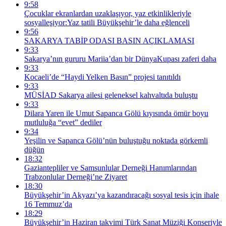
9:58
Çocuklar ekranlardan uzaklaşıyor, yaz etkinlikleriyle
sosyalleşiyor:Yaz tatili Büyükşehir’le daha eğlenceli
9:56
SAKARYA TABİP ODASI BASIN AÇIKLAMASI
9:33
Sakarya’nın gururu Mariia’dan bir DünyaKupası zaferi daha
9:33
Kocaeli’de “Haydi Yelken Basın” projesi tanıtıldı
9:33
MÜSİAD Sakarya ailesi geleneksel kahvaltıda buluştu
9:33
Dilara Yaren ile Umut Sapanca Gölü kıyısında ömür boyu
mutluluğa “evet” dediler
9:34
Yeşilin ve Sapanca Gölü’nün buluştuğu noktada görkemli
düğün
18:32
Gaziantepliler ve Samsunlular Derneği Hanımlarından
Trabzonlular Derneği’ne Ziyaret
18:30
Büyükşehir’in Akyazı’ya kazandıracağı sosyal tesis için ihale
16 Temmuz’da
18:29
Büyükşehir’in Haziran takvimi Türk Sanat Müziği Konseriyle