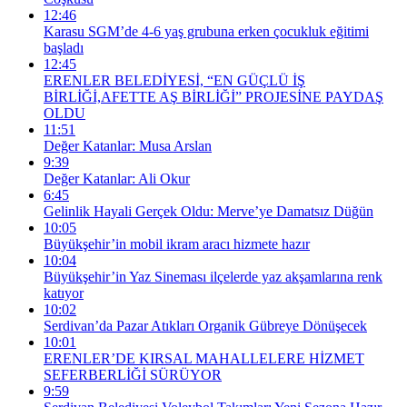
12:46
Karasu SGM’de 4-6 yaş grubuna erken çocukluk eğitimi
başladı
12:45
ERENLER BELEDİYESİ, “EN GÜÇLÜ İŞ
BİRLİĞİ,AFETTE AŞ BİRLİĞİ” PROJESİNE PAYDAŞ
OLDU
11:51
Değer Katanlar: Musa Arslan
9:39
Değer Katanlar: Ali Okur
6:45
Gelinlik Hayali Gerçek Oldu: Merve’ye Damatsız Düğün
10:05
Büyükşehir’in mobil ikram aracı hizmete hazır
10:04
Büyükşehir’in Yaz Sineması ilçelerde yaz akşamlarına renk
katıyor
10:02
Serdivan’da Pazar Atıkları Organik Gübreye Dönüşecek
10:01
ERENLER’DE KIRSAL MAHALLELERE HİZMET
SEFERBERLİĞİ SÜRÜYOR
9:59