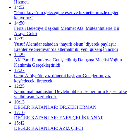
Hizmeti
14:52
“Pamukova’nın geleceğine eser ve hizmetlerimizle değer
katıyoruz”
14:50
Ferizli Belediye Başkanı Mehmet Ata, Müteahhitlerle Bir
Araya Geldi
12:32
Yusuf Alemdar sahadan ‘hayırlı olsun’ diyerek paylaştı:
Erenler ve Serdivan’da alternatif iki yeni güzergâh açıldı
12:29
AK Parti Pamukova Genişletilmiş Danışma Meclisi Yoğun
Katılımla Gerçekleştirildi
12:27
Genç Atölye’de yaz dönemi başlıyor:Gençler bu yaz
keşfedecek, üretecek
12:25
Kamu malı namustur. Devletin itibarı ise her türlü kişisel öfke
ve ihtirasın üzerindedir.
10:13
DEĞER KATANLAR: DR.ZEKİ ERMAN
17:10
DEĞER KATANLAR: ENES ÇELİKKANAT
15:42
DEĞER KATANLAR: AZİZ ÇİFÇİ