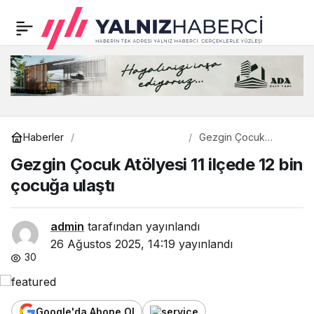
Gezgin Çocuk Atölyesi
0
11 ilçede 12 bin çocuğa
ulaştı
Kültür Sanat
Haberler
Gezgin Çocuk
Atölyesi 11 ilçede 12
Gezgin Çocuk Atölyesi 11 ilçede 12 bin
bin çocuğa ulaştı
çocuğa ulaştı
admin
tarafından yayınlandı
26 Ağustos 2025, 14:19
yayınlandı
30
Google'da Abone Ol