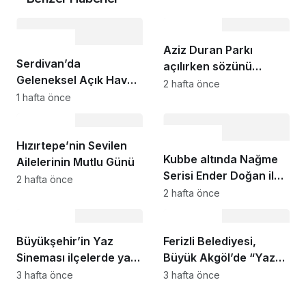
Kültür Sanat
Kültür Sanat
Aziz Duran Parkı
Serdivan’da
açılırken sözünü
Geleneksel Açık Hava
vermişti, proje
2 hafta önce
Sinema Geceleri
1 hafta önce
çalışmaları başladı:
Başlıyor
Sakarya’nın 7’nci
Kültür Sanat
SGM’si Kaynarca’ya…
Kültür Sanat
Hızırtepe’nin Sevilen
Kubbe altında Nağme
Ailelerinin Mutlu Günü
Serisi Ender Doğan ile
2 hafta önce
Başlıyor
2 hafta önce
Kültür Sanat
Kültür Sanat
Büyükşehir’in Yaz
Ferizli Belediyesi,
Sineması ilçelerde yaz
Büyük Akgöl’de “Yaza
akşamlarına renk
Merhaba” Buluşması
3 hafta önce
3 hafta önce
katıyor
Düzenledi