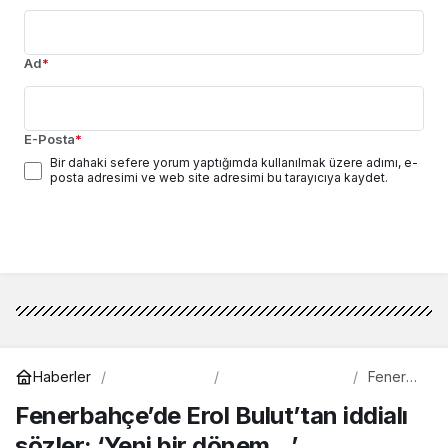
Ad
*
E-Posta
*
Bir dahaki sefere yorum yaptığımda kullanılmak üzere adımı, e-
posta adresimi ve web site adresimi bu tarayıcıya kaydet.
Yorum Gönder
Spor
Beşiktaş
Haberler
Fenerba
hçe’de
Fenerbahçe’de Erol Bulut’tan iddialı
Erol
Bulut’ta
sözler: ‘Yeni bir dönem…’
n iddialı