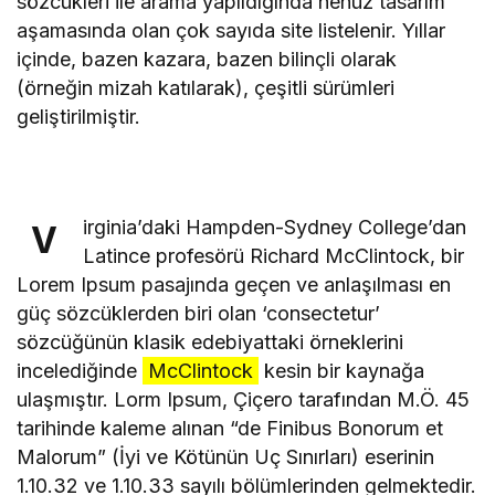
sözcükleri ile arama yapıldığında henüz tasarım
aşamasında olan çok sayıda site listelenir. Yıllar
içinde, bazen kazara, bazen bilinçli olarak
(örneğin mizah katılarak), çeşitli sürümleri
geliştirilmiştir.
irginia’daki Hampden-Sydney College’dan
V
Latince profesörü Richard McClintock, bir
Lorem Ipsum pasajında geçen ve anlaşılması en
güç sözcüklerden biri olan ‘consectetur’
sözcüğünün klasik edebiyattaki örneklerini
incelediğinde
McClintock
kesin bir kaynağa
ulaşmıştır. Lorm Ipsum, Çiçero tarafından M.Ö. 45
tarihinde kaleme alınan “de Finibus Bonorum et
Malorum” (İyi ve Kötünün Uç Sınırları) eserinin
1.10.32 ve 1.10.33 sayılı bölümlerinden gelmektedir.