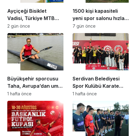
Ayçiçeği Bisiklet
1500 kişi kapasiteli
Vadisi, Türkiye MTB
yeni spor salonu hızla
Şampiyonası’na ev
yükseliyor: “Salon
2 gün önce
7 gün önce
sahipliği yapacak
sporları için güçlü bir
altyapı oluşturuyoruz”
Spor
Spor
Büyükşehir sporcusu
Serdivan Belediyesi
Taha, Avrupa’dan umut
Spor Kulübü Karate
veren dereceyle döndü
Takımı’ndan Gebze’de
1 hafta önce
1 hafta önce
Büyük Başarı
Spor
Spor