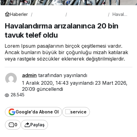
Spor
Beşiktaş
Haberler
Havalan
dırma
Havalandırma arızalanınca 20 bin
arızalanı
nca 20
tavuk telef oldu
bin
tavuk
telef
Lorem Ipsum pasajlarının birçok çeşitlemesi vardır.
oldu
Ancak bunların büyük bir çoğunluğu mizah katılarak
veya rastgele sözcükler eklenerek değiştirilmişlerdir.
admin
tarafından yayınlandı
1 Aralık 2020, 14:43
yayınlandı
23 Mart 2026,
20:09
güncellendi
28.545
Google'da Abone Ol
0
Paylaş