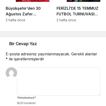
Büyükşehir’den 30
FERİZLİ’DE 15 TEMMUZ
Ağustos Zafer
FUTBOL TURNUVASI
Bayramı’na özel dev
BAŞLADI
2 hafta önce
2 hafta önce
futbol turnuvası
Bir Cevap Yaz
E-posta adresiniz yayınlanmayacak.
Gerekli alanlar
*
ile işaretlenmişlerdir
Yorumunuz
*
0
/30 karakter