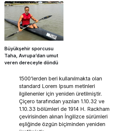
sahipliği yapacak
sporları için güçlü bir
altyapı oluşturuyoruz”
Büyükşehir sporcusu
Taha, Avrupa’dan umut
veren dereceyle döndü
1500’lerden beri kullanılmakta olan
standard Lorem Ipsum metinleri
ilgilenenler için yeniden üretilmiştir.
Çiçero tarafından yazılan 1.10.32 ve
1.10.33 bölümleri de 1914 H. Rackham
çevirisinden alınan İngilizce sürümleri
eşliğinde özgün biçiminden yeniden