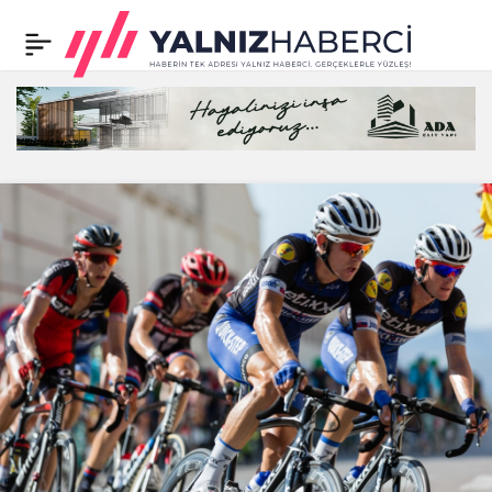
Fenerbahçe’de Erol
0
Paylaş
Bulut’tan iddialı sözler:
‘Yeni bir dönem…’