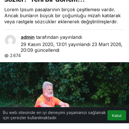
sözler:
‘Yeni bir
Lorem Ipsum pasajlarının birçok çeşitlemesi vardır.
dönem
Ancak bunların büyük bir çoğunluğu mizah katılarak
…’
veya rastgele sözcükler eklenerek değiştirilmişlerdir.
admin
tarafından yayınlandı
29 Kasım 2020, 13:01
yayınlandı
23 Mart 2026,
20:09
güncellendi
2.674
Bu web sitesinde en iyi deneyimi yaşamanızı sağlamak
Kabul
için çerezler kullanılmaktadır.