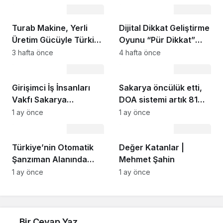
Bilim - Teknoloji
Bilim - Teknoloji
Turab Makine, Yerli
Dijital Dikkat Geliştirme
Üretim Gücüyle Türkiye
Oyunu “Pür Dikkat”
Sanayisine Katma
EBA’da Öğrencilerin
3 hafta önce
4 hafta önce
Değer Sağlıyor
Kullanımına Sunuldu
Bilim - Teknoloji
Bilim - Teknoloji
Girişimci İş İnsanları
Sakarya öncülük etti,
Vakfı Sakarya
DOA sistemi artık 81
Şubesi’nde Teknoloji
şehirde DOA’da
1 ay önce
1 ay önce
ve Gelecek Vizyonu
Sakarya’nın duyarlılığı
Bilim - Teknoloji
Bilim - Teknoloji
Masaya Yatırıldı
Türkiye’ye örnek oldu:
Türkiye’nin Otomatik
“Gurur duyduk…”
Değer Katanlar |
Şanzıman Alanında
Mehmet Şahin
Güçlü Markalarından
1 ay önce
1 ay önce
Biri: Ada Otomatik
Şanzıman
Bir Cevap Yaz