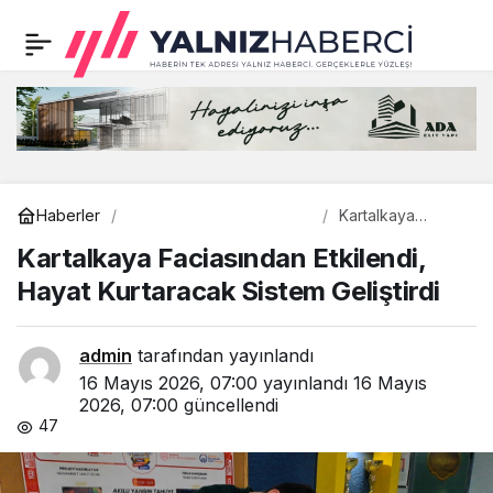
Kartalkaya Faciasından
0
Etkilendi, Hayat
Kurtaracak Sistem
Geliştirdi
Bilim - Teknoloji
Haberler
Kartalkaya
Faciasından
Kartalkaya Faciasından Etkilendi,
Etkilendi, Hayat
Kurtaracak
Hayat Kurtaracak Sistem Geliştirdi
Sistem Geliştirdi
admin
tarafından yayınlandı
16 Mayıs 2026, 07:00
yayınlandı
16 Mayıs
2026, 07:00
güncellendi
47