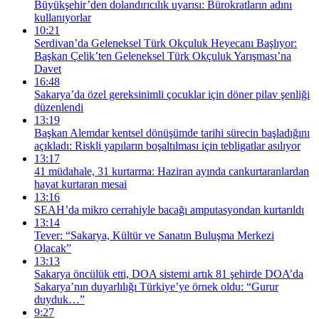
Büyükşehir’den dolandırıcılık uyarısı: Bürokratların adını
kullanıyorlar
10:21
Serdivan’da Geleneksel Türk Okçuluk Heyecanı Başlıyor:
Başkan Çelik’ten Geleneksel Türk Okçuluk Yarışması’na
Davet
16:48
Sakarya’da özel gereksinimli çocuklar için döner pilav şenliği
düzenlendi
13:19
Başkan Alemdar kentsel dönüşümde tarihi sürecin başladığını
açıkladı: Riskli yapıların boşaltılması için tebligatlar asılıyor
13:17
41 müdahale, 31 kurtarma: Haziran ayında cankurtaranlardan
hayat kurtaran mesai
13:16
SEAH’da mikro cerrahiyle bacağı amputasyondan kurtarıldı
13:14
Tever: “Sakarya, Kültür ve Sanatın Buluşma Merkezi
Olacak”
13:13
Sakarya öncülük etti, DOA sistemi artık 81 şehirde DOA’da
Sakarya’nın duyarlılığı Türkiye’ye örnek oldu: “Gurur
duyduk…”
9:27