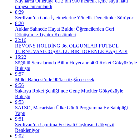
Kaynarca Ömerağa’da 2 bin 900 metrelik içme suyu hattı
projesi tamamlandı
8:29
Serdivan’da Gıda İşletmelerine Yönelik Denetimler Sürüyor
8:20
Atıklar Sahnede Hayat Buldu: Öğrencilerden Geri
Dönüşümle Tiyatro Kostümleri
22:16
REVONS HOLDİNG 36. OLGUNLAR FUTBOL
TURNUVASI COŞKULU BİR TÖRENLE BAŞLADI
16:22
Söğütlü Semalarında Bilim Heyecanı: 400 Roket Gökyüzüyle
Buluştu
9:57
Millet Bahçesi’nde 90’lar rüzgârı esecek
9:56
Sakarya Roket Şenliği’nde Genç Mucitler Gökyüzüyle
Buluştu
9:53
SATSO, Macaristan Ülke Günü Programına Ev Sahipliği
Yaptı
9:51
Serdivan’da Uçurtma Festivali Coşkusu: Gökyüzü
Renkleniyor
9:02