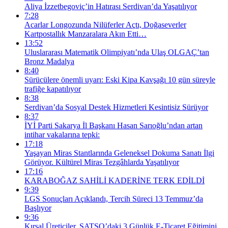
Aliya İzzetbegoviç’in Hatırası Serdivan’da Yaşatılıyor
7:28
Acarlar Longozunda Nilüferler Açtı, Doğaseverler
Kartpostallık Manzaralara Akın Etti…
13:52
Uluslararası Matematik Olimpiyatı’nda Ulaş OLGAÇ’tan
Bronz Madalya
8:40
Sürücülere önemli uyarı: Eski Kipa Kavşağı 10 gün süreyle
trafiğe kapatılıyor
8:38
Serdivan’da Sosyal Destek Hizmetleri Kesintisiz Sürüyor
8:37
İYİ Parti Sakarya İl Başkanı Hasan Sarıoğlu’ndan artan
intihar vakalarına tepki:
17:18
Yaşayan Miras Stantlarında Geleneksel Dokuma Sanatı İlgi
Görüyor. Kültürel Miras Tezgâhlarda Yaşatılıyor
17:16
KARABOĞAZ SAHİLİ KADERİNE TERK EDİLDİ
9:39
LGS Sonuçları Açıklandı, Tercih Süreci 13 Temmuz’da
Başlıyor
9:36
Kırsal Üreticiler, SATSO’daki 3 Günlük E-Ticaret Eğitimini