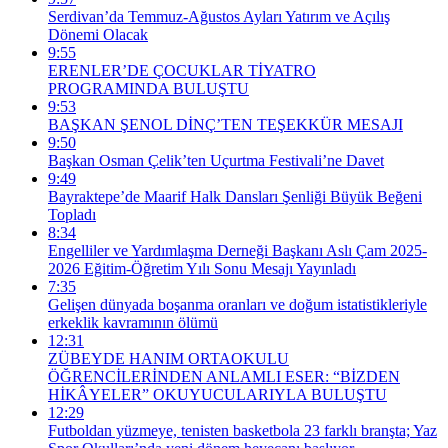
Serdivan’da Temmuz-Ağustos Ayları Yatırım ve Açılış
Dönemi Olacak
9:55
ERENLER’DE ÇOCUKLAR TİYATRO
PROGRAMINDA BULUŞTU
9:53
BAŞKAN ŞENOL DİNÇ’TEN TEŞEKKÜR MESAJI
9:50
Başkan Osman Çelik’ten Uçurtma Festivali’ne Davet
9:49
Bayraktepe’de Maarif Halk Dansları Şenliği Büyük Beğeni
Topladı
8:34
Engelliler ve Yardımlaşma Derneği Başkanı Aslı Çam 2025-
2026 Eğitim-Öğretim Yılı Sonu Mesajı Yayınladı
7:35
Gelişen dünyada boşanma oranları ve doğum istatistikleriyle
erkeklik kavramının ölümü
12:31
ZÜBEYDE HANIM ORTAOKULU
ÖĞRENCİLERİNDEN ANLAMLI ESER: “BİZDEN
HİKÂYELER” OKUYUCULARIYLA BULUŞTU
12:29
Futboldan yüzmeye, tenisten basketbola 23 farklı branşta; Yaz