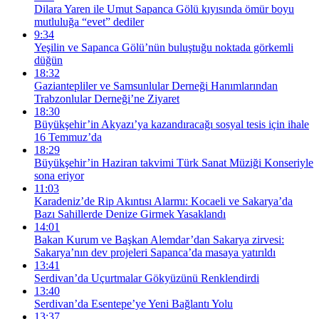
Dilara Yaren ile Umut Sapanca Gölü kıyısında ömür boyu
mutluluğa “evet” dediler
9:34
Yeşilin ve Sapanca Gölü’nün buluştuğu noktada görkemli
düğün
18:32
Gaziantepliler ve Samsunlular Derneği Hanımlarından
Trabzonlular Derneği’ne Ziyaret
18:30
Büyükşehir’in Akyazı’ya kazandıracağı sosyal tesis için ihale
16 Temmuz’da
18:29
Büyükşehir’in Haziran takvimi Türk Sanat Müziği Konseriyle
sona eriyor
11:03
Karadeniz’de Rip Akıntısı Alarmı: Kocaeli ve Sakarya’da
Bazı Sahillerde Denize Girmek Yasaklandı
14:01
Bakan Kurum ve Başkan Alemdar’dan Sakarya zirvesi:
Sakarya’nın dev projeleri Sapanca’da masaya yatırıldı
13:41
Serdivan’da Uçurtmalar Gökyüzünü Renklendirdi
13:40
Serdivan’da Esentepe’ye Yeni Bağlantı Yolu
13:37