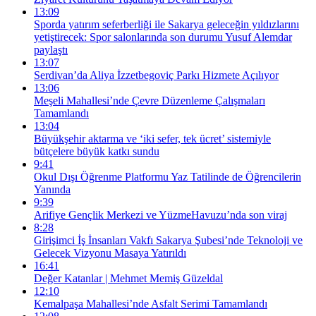
13:09
Sporda yatırım seferberliği ile Sakarya geleceğin yıldızlarını
yetiştirecek: Spor salonlarında son durumu Yusuf Alemdar
paylaştı
13:07
Serdivan’da Aliya İzzetbegoviç Parkı Hizmete Açılıyor
13:06
Meşeli Mahallesi’nde Çevre Düzenleme Çalışmaları
Tamamlandı
13:04
Büyükşehir aktarma ve ‘iki sefer, tek ücret’ sistemiyle
bütçelere büyük katkı sundu
9:41
Okul Dışı Öğrenme Platformu Yaz Tatilinde de Öğrencilerin
Yanında
9:39
Arifiye Gençlik Merkezi ve YüzmeHavuzu’nda son viraj
8:28
Girişimci İş İnsanları Vakfı Sakarya Şubesi’nde Teknoloji ve
Gelecek Vizyonu Masaya Yatırıldı
16:41
Değer Katanlar | Mehmet Memiş Güzeldal
12:10
Kemalpaşa Mahallesi’nde Asfalt Serimi Tamamlandı