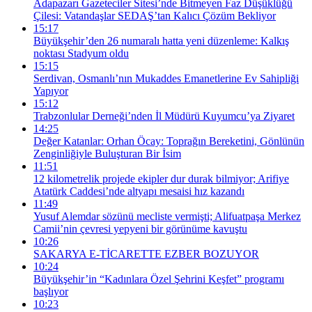
Adapazarı Gazeteciler Sitesi’nde Bitmeyen Faz Düşüklüğü
Çilesi: Vatandaşlar SEDAŞ’tan Kalıcı Çözüm Bekliyor
15:17
Büyükşehir’den 26 numaralı hatta yeni düzenleme: Kalkış
noktası Stadyum oldu
15:15
Serdivan, Osmanlı’nın Mukaddes Emanetlerine Ev Sahipliği
Yapıyor
15:12
Trabzonlular Derneği’nden İl Müdürü Kuyumcu’ya Ziyaret
14:25
Değer Katanlar: Orhan Öcay: Toprağın Bereketini, Gönlünün
Zenginliğiyle Buluşturan Bir İsim
11:51
12 kilometrelik projede ekipler dur durak bilmiyor; Arifiye
Atatürk Caddesi’nde altyapı mesaisi hız kazandı
11:49
Yusuf Alemdar sözünü mecliste vermişti; Alifuatpaşa Merkez
Camii’nin çevresi yepyeni bir görünüme kavuştu
10:26
SAKARYA E-TİCARETTE EZBER BOZUYOR
10:24
Büyükşehir’in “Kadınlara Özel Şehrini Keşfet” programı
başlıyor
10:23