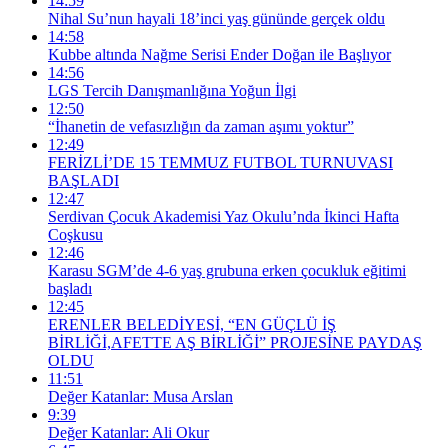
14:59
Nihal Su’nun hayali 18’inci yaş gününde gerçek oldu
14:58
Kubbe altında Nağme Serisi Ender Doğan ile Başlıyor
14:56
LGS Tercih Danışmanlığına Yoğun İlgi
12:50
“İhanetin de vefasızlığın da zaman aşımı yoktur”
12:49
FERİZLİ’DE 15 TEMMUZ FUTBOL TURNUVASI
BAŞLADI
12:47
Serdivan Çocuk Akademisi Yaz Okulu’nda İkinci Hafta
Coşkusu
12:46
Karasu SGM’de 4-6 yaş grubuna erken çocukluk eğitimi
başladı
12:45
ERENLER BELEDİYESİ, “EN GÜÇLÜ İŞ
BİRLİĞİ,AFETTE AŞ BİRLİĞİ” PROJESİNE PAYDAŞ
OLDU
11:51
Değer Katanlar: Musa Arslan
9:39
Değer Katanlar: Ali Okur