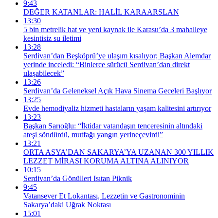
9:43
DEĞER KATANLAR: HALİL KARAARSLAN
13:30
5 bin metrelik hat ve yeni kaynak ile Karasu’da 3 mahalleye
kesintisiz su iletimi
13:28
Serdivan’dan Beşköprü’ye ulaşım kısalıyor; Başkan Alemdar
yerinde inceledi: “Binlerce sürücü Serdivan’dan direkt
ulaşabilecek”
13:26
Serdivan’da Geleneksel Açık Hava Sinema Geceleri Başlıyor
13:25
Evde hemodiyaliz hizmeti hastaların yaşam kalitesini artırıyor
13:23
Başkan Sarıoğlu: “İktidar vatandaşın tenceresinin altındaki
ateşi söndürdü, mutfağı yangın yerineçevirdi”
13:21
ORTA ASYA’DAN SAKARYA’YA UZANAN 300 YILLIK
LEZZET MİRASI KORUMA ALTINA ALINIYOR
10:15
Serdivan’da Gönülleri Isıtan Piknik
9:45
Vatansever Et Lokantası, Lezzetin ve Gastronominin
Sakarya’daki Uğrak Noktası
15:01