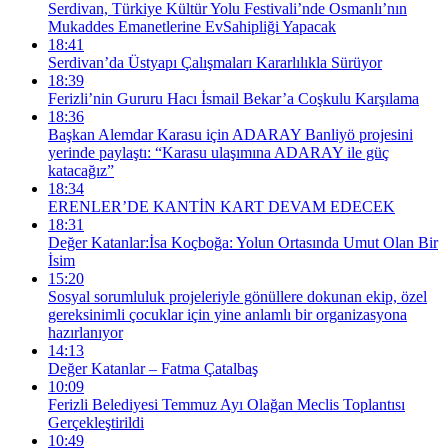
Serdivan, Türkiye Kültür Yolu Festivali’nde Osmanlı’nın
Mukaddes Emanetlerine EvSahipliği Yapacak
18:41
Serdivan’da Üstyapı Çalışmaları Kararlılıkla Sürüyor
18:39
Ferizli’nin Gururu Hacı İsmail Bekar’a Coşkulu Karşılama
18:36
Başkan Alemdar Karasu için ADARAY Banliyö projesini
yerinde paylaştı: “Karasu ulaşımına ADARAY ile güç
katacağız”
18:34
ERENLER’DE KANTİN KART DEVAM EDECEK
18:31
Değer Katanlar:İsa Koçboğa: Yolun Ortasında Umut Olan Bir
İsim
15:20
Sosyal sorumluluk projeleriyle gönüllere dokunan ekip, özel
gereksinimli çocuklar için yine anlamlı bir organizasyona
hazırlanıyor
14:13
Değer Katanlar – Fatma Çatalbaş
10:09
Ferizli Belediyesi Temmuz Ayı Olağan Meclis Toplantısı
Gerçekleştirildi
10:49