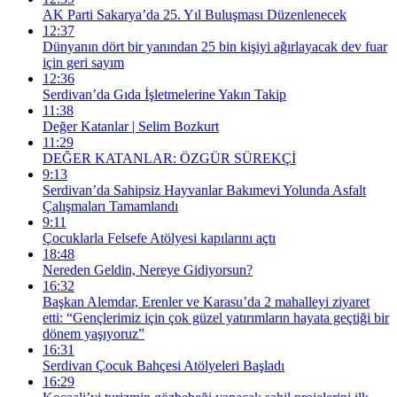
AK Parti Sakarya’da 25. Yıl Buluşması Düzenlenecek
12:37
Dünyanın dört bir yanından 25 bin kişiyi ağırlayacak dev fuar
için geri sayım
12:36
Serdivan’da Gıda İşletmelerine Yakın Takip
11:38
Değer Katanlar | Selim Bozkurt
11:29
DEĞER KATANLAR: ÖZGÜR SÜREKÇİ
9:13
Serdivan’da Sahipsiz Hayvanlar Bakımevi Yolunda Asfalt
Çalışmaları Tamamlandı
9:11
Çocuklarla Felsefe Atölyesi kapılarını açtı
18:48
Nereden Geldin, Nereye Gidiyorsun?
16:32
Başkan Alemdar, Erenler ve Karasu’da 2 mahalleyi ziyaret
etti: “Gençlerimiz için çok güzel yatırımların hayata geçtiği bir
dönem yaşıyoruz”
16:31
Serdivan Çocuk Bahçesi Atölyeleri Başladı
16:29