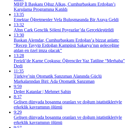
MHP İl Başkanı Oğuz Alkaş, Cumhurbaşkanı Erdoğan’ı
Karşılama Programına Katıldı
13:35
Emektar Öğretmenler Vefa Buluşmasında Bir Araya Geldi
13:32
Altın Çark Gençlik Şöleni Poyrazlar’da Gerçekleştirildi
13:30
Başkan Alemdar, Cumhurbaşkanı Erdoğan’a bizzat anlattı:
“Recep Tayyip Erdoğan Kampüsü Sakarya’nın geleceğine
atılan en özel imza olacak”
13:28
Ferizli’de Karne Coşkusu: Öğrenciler Yaz Tatiline “Merhaba”
Dedi
11:35
Türkiye’nin Otomatik Şanzıman Alanında Güçlü
Markalarından Biri: Ada Otomatik Şanzıman
9:59
Değer Katanlar | Mehmet Şahin
8:37
Gelişen dünyada boşanma oranları ve doğum istatistikleriyle
erkeklik kavramının ölümü
9:29
Gelişen dünyada boşanma oranları ve doğum istatistikleriyle
erkeklik kavramının ölümü
9:57