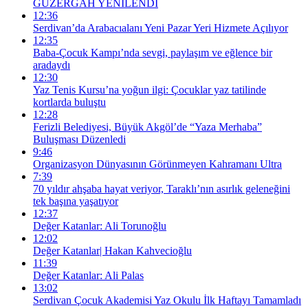
GÜZERGÂH YENİLENDİ
12:36
Serdivan’da Arabacıalanı Yeni Pazar Yeri Hizmete Açılıyor
12:35
Baba-Çocuk Kampı’nda sevgi, paylaşım ve eğlence bir
aradaydı
12:30
Yaz Tenis Kursu’na yoğun ilgi: Çocuklar yaz tatilinde
kortlarda buluştu
12:28
Ferizli Belediyesi, Büyük Akgöl’de “Yaza Merhaba”
Buluşması Düzenledi
9:46
Organizasyon Dünyasının Görünmeyen Kahramanı Ultra
7:39
70 yıldır ahşaba hayat veriyor, Taraklı’nın asırlık geleneğini
tek başına yaşatıyor
12:37
Değer Katanlar: Ali Torunoğlu
12:02
Değer Katanlar| Hakan Kahvecioğlu
11:39
Değer Katanlar: Ali Palas
13:02
Serdivan Çocuk Akademisi Yaz Okulu İlk Haftayı Tamamladı