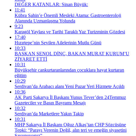
DEĞER KATANLAR: Sinan Büyük:
11:41
Kübra Şahin’e Önemli Mesleki Atama: Gastroenteroloji
Alanında Uzmanlaşma Yolunda
9:23
Karagöl Yaylası ve Tarihi Taraklı Yaz Turizminin Gözdesi
17:40
Hızırtepe’nin Sevilen Ailelerinin Mutlu Günü
10:33
BAŞKAN ŞENOL DİNÇ, BAKAN MURAT KURUM’U
ZİYARET ETTİ
10:31
Büyükşehir cankurtaranlarından çocuklara hayat kurtaran
eğitim
10:29
Serdivan’da Arabacı alanı Yeni Pazar Yeri Hizmete Açıldı
10:36
AK Parti Sakarya İl Başkanı Yunus Tever’den 24Temmuz
Gazeteciler ve Basın Bayramı Mesajı
10:32
Serdivan’da Marketlere Yakın Takip
10:31
MHP Sakarya İl Başkanı Oğuz Alkaş’tan CHP Sözcüsüne
Tepki: “Parayı Verenin Değil, alın teri ve emeğin siyasetini
Savunuyoruz”