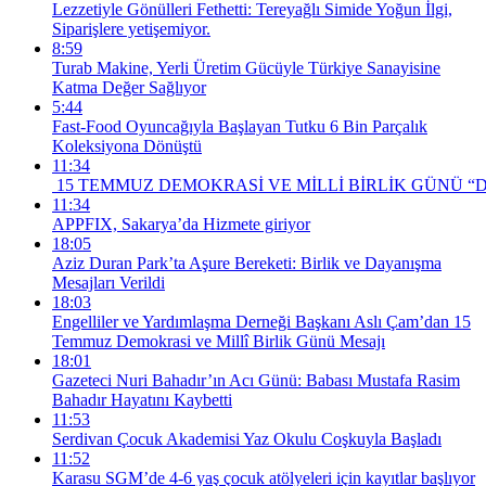
Lezzetiyle Gönülleri Fethetti: Tereyağlı Simide Yoğun İlgi,
Siparişlere yetişemiyor.
8:59
Turab Makine, Yerli Üretim Gücüyle Türkiye Sanayisine
Katma Değer Sağlıyor
5:44
Fast-Food Oyuncağıyla Başlayan Tutku 6 Bin Parçalık
Koleksiyona Dönüştü
11:34
15 TEMMUZ DEMOKRASİ VE MİLLİ BİRLİK GÜNÜ “
11:34
APPFIX, Sakarya’da Hizmete giriyor
18:05
Aziz Duran Park’ta Aşure Bereketi: Birlik ve Dayanışma
Mesajları Verildi
18:03
Engelliler ve Yardımlaşma Derneği Başkanı Aslı Çam’dan 15
Temmuz Demokrasi ve Millî Birlik Günü Mesajı
18:01
Gazeteci Nuri Bahadır’ın Acı Günü: Babası Mustafa Rasim
Bahadır Hayatını Kaybetti
11:53
Serdivan Çocuk Akademisi Yaz Okulu Coşkuyla Başladı
11:52
Karasu SGM’de 4-6 yaş çocuk atölyeleri için kayıtlar başlıyor