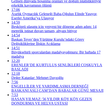
Gelişen dünyada boşanma oranları ve doğum istatistikleriyle
erkeklik kavramının ölümü
17:06
Asırlık Oymacılık Geleneği Baba-Oğulun Elinde Yaşıyor,
Eserler Amerika’ya Ulaşıyor
14:59
Beşköprü ulaşımı için yepyeni bir döneme adım adım: 14
metrelik istinat duvarı tamam, altyapı bitiyor
14:54
Başkan Tever’den Yürütme Kurulu’ndaki Görev
Değişikliklerine İlişkin Açıklama
14:51
Büyükşehirli sporculardan madalyayağmuru: Bir haftada 17
madalya
12:20
ERENLER’DE KURTULUŞ ŞENLİKLERİ COŞKUYLA
BAŞLADI
12:18
Değer Katanlar: Mehmet Dayıoğlu
7:56
ENGELLİLER VE YARDIMLAŞMA DERNEĞİ
BAŞKANI ASLI ÇAM’DAN BABALAR GÜNÜ MESAJI
7:53
HASAN YILMAZ: 56 YILDIR KÖY KÖY GEZEN
DONDURMA VE HELVA USTASI