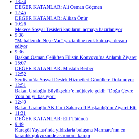
13:34
DEĞER KATANLAR: Ali Osman Göçmen
12:45
DEĞER KATANLAR: Alikan Önür
10:26
Mekece Sosyal Tesisleri kapılarını açmaya hazırlanıyor
9:38
“Mahallemde Neşe Var” yaz tatiline renk katmaya devam
ediyor
9:36
Başkan Osman Çelik’ten Filistin Konvoyu’na Anlamlı Ziyaret
15:07
DEĞER KATANLAR: Mustafa Berber
12:52
Serdivan’da Sosyal Destek Hizmetleri Gönüllere Dokunuyor
12:51
Bakan Uraloğlu Büyükşehir’e müjdeyle geldi: “Doğu Çevre
Yolu bu yıl başlıyor”
12:49
Bakan Uraloğlu AK Parti Sakarya İl Başkanlığı’nı Ziyaret Etti
11:21
DEĞER KATANLAR: Elif Tütüncü
9:49
Karagöl Yaylası’nda yıldızlarla buluşma Marmara’nın en
karanlık gökyüzünde astronomi kampı