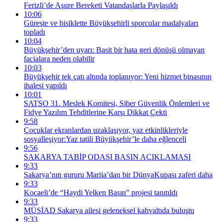
Ferizli’de Aşure Bereketi Vatandaşlarla Paylaşıldı
10:06
Güreşte ve bisiklette Büyükşehirli sporcular madalyaları
topladı
10:04
Büyükşehir’den uyarı: Basit bir hata geri dönüşü olmayan
facialara neden olabilir
10:03
Büyükşehir tek çatı altında toplanıyor: Yeni hizmet binasının
ihalesi yapıldı
10:01
SATSO 31. Meslek Komitesi, Siber Güvenlik Önlemleri ve
Fidye Yazılım Tehditlerine Karşı Dikkat Çekti
9:58
Çocuklar ekranlardan uzaklaşıyor, yaz etkinlikleriyle
sosyalleşiyor:Yaz tatili Büyükşehir’le daha eğlenceli
9:56
SAKARYA TABİP ODASI BASIN AÇIKLAMASI
9:33
Sakarya’nın gururu Mariia’dan bir DünyaKupası zaferi daha
9:33
Kocaeli’de “Haydi Yelken Basın” projesi tanıtıldı
9:33
MÜSİAD Sakarya ailesi geleneksel kahvaltıda buluştu
9:33