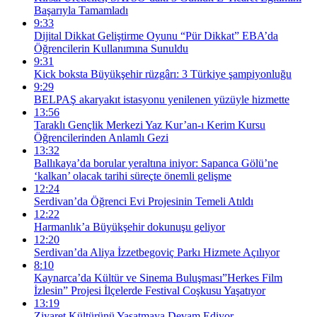
Başarıyla Tamamladı
9:33
Dijital Dikkat Geliştirme Oyunu “Pür Dikkat” EBA’da
Öğrencilerin Kullanımına Sunuldu
9:31
Kick boksta Büyükşehir rüzgârı: 3 Türkiye şampiyonluğu
9:29
BELPAŞ akaryakıt istasyonu yenilenen yüzüyle hizmette
13:56
Taraklı Gençlik Merkezi Yaz Kur’an-ı Kerim Kursu
Öğrencilerinden Anlamlı Gezi
13:32
Ballıkaya’da borular yeraltına iniyor: Sapanca Gölü’ne
‘kalkan’ olacak tarihi süreçte önemli gelişme
12:24
Serdivan’da Öğrenci Evi Projesinin Temeli Atıldı
12:22
Harmanlık’a Büyükşehir dokunuşu geliyor
12:20
Serdivan’da Aliya İzzetbegoviç Parkı Hizmete Açılıyor
8:10
Kaynarca’da Kültür ve Sinema Buluşması”Herkes Film
İzlesin” Projesi İlçelerde Festival Coşkusu Yaşatıyor
13:19
Ziyaret Kültürünü Yaşatmaya Devam Ediyor