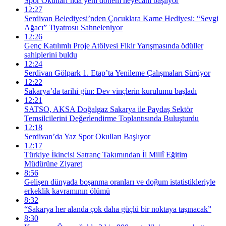
Spor Okulları’nda yeni dönem heyecanı başlıyor
12:27
Serdivan Belediyesi’nden Çocuklara Karne Hediyesi: “Sevgi
Ağacı” Tiyatrosu Sahneleniyor
12:26
Genç Katılımlı Proje Atölyesi Fikir Yarışmasında ödüller
sahiplerini buldu
12:24
Serdivan Gölpark 1. Etap’ta Yenileme Çalışmaları Sürüyor
12:22
Sakarya’da tarihi gün: Dev vinçlerin kurulumu başladı
12:21
SATSO, AKSA Doğalgaz Sakarya ile Paydaş Sektör
Temsilcilerini Değerlendirme Toplantısında Buluşturdu
12:18
Serdivan’da Yaz Spor Okulları Başlıyor
12:17
Türkiye İkincisi Satranç Takımından İl Millî Eğitim
Müdürüne Ziyaret
8:56
Gelişen dünyada boşanma oranları ve doğum istatistikleriyle
erkeklik kavramının ölümü
8:32
“Sakarya her alanda çok daha güçlü bir noktaya taşınacak”
8:30