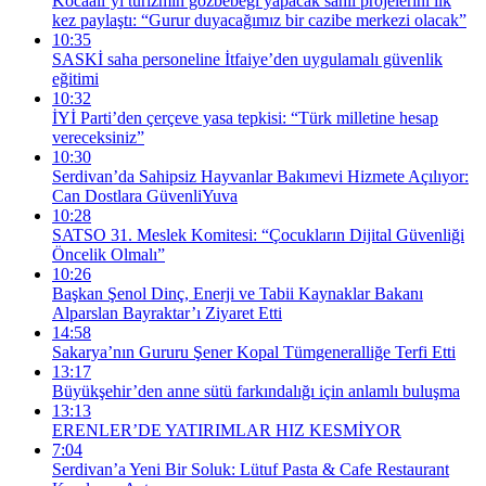
Kocaali’yi turizmin gözbebeği yapacak sahil projelerini ilk
kez paylaştı: “Gurur duyacağımız bir cazibe merkezi olacak”
10:35
SASKİ saha personeline İtfaiye’den uygulamalı güvenlik
eğitimi
10:32
İYİ Parti’den çerçeve yasa tepkisi: “Türk milletine hesap
vereceksiniz”
10:30
Serdivan’da Sahipsiz Hayvanlar Bakımevi Hizmete Açılıyor:
Can Dostlara GüvenliYuva
10:28
SATSO 31. Meslek Komitesi: “Çocukların Dijital Güvenliği
Öncelik Olmalı”
10:26
Başkan Şenol Dinç, Enerji ve Tabii Kaynaklar Bakanı
Alparslan Bayraktar’ı Ziyaret Etti
14:58
Sakarya’nın Gururu Şener Kopal Tümgeneralliğe Terfi Etti
13:17
Büyükşehir’den anne sütü farkındalığı için anlamlı buluşma
13:13
ERENLER’DE YATIRIMLAR HIZ KESMİYOR
7:04
Serdivan’a Yeni Bir Soluk: Lütuf Pasta & Cafe Restaurant