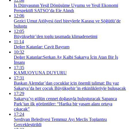
12:08
İş Dünyasının Yeşil Dönüşüme Uyumu ve Yeşil Ekonomi
Perspektifi SATSO’da Ele Alındı
12:06
Gezici Umut Atölyesi özel bireylerle Karasu ve Söğütlü’de
buluştu
12:05
Büyükşehir’den toplu taşımada klimadenetimi
11:14
Değer Katanlar: Cavit Bayram
10:32
Değer Katanlar:Serkan Ay Kalbi Sakarya İçin Atan Bir İş
İnsanı
17:35
KAMUOYUNA DUYURU
17:31
Başkan Alemdar’dan çocuklar için önemli talimat: Bu yaz
Sakarya’da her çocuk Büyükşehir’in etkinlikleriyle buluşacak
17:29
Sakarya’yı gölün cennet doğasıyla buluşturacak Sapanca
Park’tan ilk görüntüler: “Harika bir yaşam alanı ortaya
çıkacak”
17:24
Serdivan Belediyesi Temmuz Ayı Meclis Toplantısı
Gerçekleştirildi