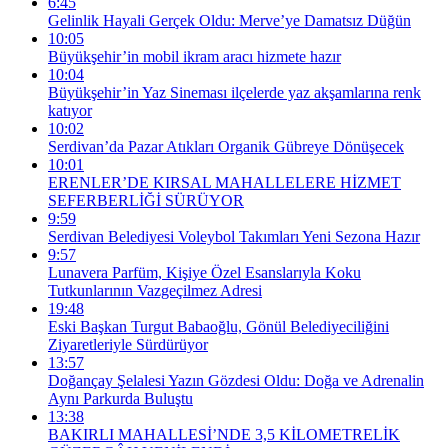
6:45
Gelinlik Hayali Gerçek Oldu: Merve’ye Damatsız Düğün
10:05
Büyükşehir’in mobil ikram aracı hizmete hazır
10:04
Büyükşehir’in Yaz Sineması ilçelerde yaz akşamlarına renk
katıyor
10:02
Serdivan’da Pazar Atıkları Organik Gübreye Dönüşecek
10:01
ERENLER’DE KIRSAL MAHALLELERE HİZMET
SEFERBERLİĞİ SÜRÜYOR
9:59
Serdivan Belediyesi Voleybol Takımları Yeni Sezona Hazır
9:57
Lunavera Parfüm, Kişiye Özel Esanslarıyla Koku
Tutkunlarının Vazgeçilmez Adresi
19:48
Eski Başkan Turgut Babaoğlu, Gönül Belediyeciliğini
Ziyaretleriyle Sürdürüyor
13:57
Doğançay Şelalesi Yazın Gözdesi Oldu: Doğa ve Adrenalin
Aynı Parkurda Buluştu
13:38
BAKIRLI MAHALLESİ’NDE 3,5 KİLOMETRELİK