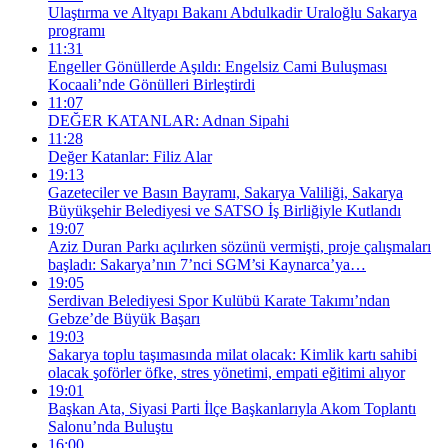
Ulaştırma ve Altyapı Bakanı Abdulkadir Uraloğlu Sakarya
programı
11:31
Engeller Gönüllerde Aşıldı: Engelsiz Cami Buluşması
Kocaali’nde Gönülleri Birleştirdi
11:07
DEĞER KATANLAR: Adnan Sipahi
11:28
Değer Katanlar: Filiz Alar
19:13
Gazeteciler ve Basın Bayramı, Sakarya Valiliği, Sakarya
Büyükşehir Belediyesi ve SATSO İş Birliğiyle Kutlandı
19:07
Aziz Duran Parkı açılırken sözünü vermişti, proje çalışmaları
başladı: Sakarya’nın 7’nci SGM’si Kaynarca’ya…
19:05
Serdivan Belediyesi Spor Kulübü Karate Takımı’ndan
Gebze’de Büyük Başarı
19:03
Sakarya toplu taşımasında milat olacak: Kimlik kartı sahibi
olacak şoförler öfke, stres yönetimi, empati eğitimi alıyor
19:01
Başkan Ata, Siyasi Parti İlçe Başkanlarıyla Akom Toplantı
Salonu’nda Buluştu
16:00