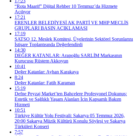
17:23
“Rota Maarif” Dijital Rehber 10 Temmuz’da Hizmete
Açılıyor
17:21
ERENLER BELEDİYESİ AK PARTİ VE MHP MECLİS
GRUPLARI BASIN AÇIKLAMASI
17:19
SATSO 12. Meslek Komitesi, Üyelerinin Sektörel Sorunlarını
İstişare Toplantısında Değerlendirdi
14:30
DEĞER KATANLAR: Arapoğlu SARLİM Markasının
Kurucusu Rüstem Akkoyun
10:41
Değer Katanlar: Ayhan Karakaya
8:24
Değer Katanlar: Fatih Karaman
15:19
Defne Peyzaj Market’ten Bahçelere Profesyonel Dokunuş:
Estetik ve Sağlıklı Yaşam Alanları İçin Kapsamlı Bakım
Hizmeti
10:51
Türkiye Kültür Yolu Festivali: Sakarya 05 Temmuz 2026,
20:00 Sakarya Müzik Kültürü Konulu Söyleşi ve Sakarya
Türküleri Konseri
7:57