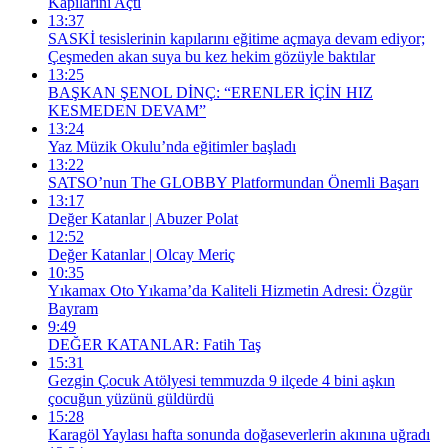
Kapılarını Açtı
13:37
SASKİ tesislerinin kapılarını eğitime açmaya devam ediyor;
Çeşmeden akan suya bu kez hekim gözüyle baktılar
13:25
BAŞKAN ŞENOL DİNÇ: “ERENLER İÇİN HIZ
KESMEDEN DEVAM”
13:24
Yaz Müzik Okulu’nda eğitimler başladı
13:22
SATSO’nun The GLOBBY Platformundan Önemli Başarı
13:17
Değer Katanlar | Abuzer Polat
12:52
Değer Katanlar | Olcay Meriç
10:35
Yıkamax Oto Yıkama’da Kaliteli Hizmetin Adresi: Özgür
Bayram
9:49
DEĞER KATANLAR: Fatih Taş
15:31
Gezgin Çocuk Atölyesi temmuzda 9 ilçede 4 bini aşkın
çocuğun yüzünü güldürdü
15:28
Karagöl Yaylası hafta sonunda doğaseverlerin akınına uğradı