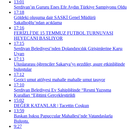
13:01
Serdivan’ın Gururu Enes Efe Aydın Türkiye Şampiyonu Oldu
17:18
Göldeki oluşuma dair SASKİ Genel Müdürü
Sakallıoğlu’ndan açıklama
17:16
FERİZLİ’DE 15 TEMMUZ FUTBOL TURNUVASI
HEYECANI BAŞLIYOR
17:15
Serdivan Belediyesi’nden Dolandırıcılık Girişimlerine Karşı
Uyarı
17:13
Uluslararası öğrenciler Sakarya’yı gezdiler, aşure etkinliğinde
buluştular
17:12
Gezici umut atölyesi mahalle mahalle umut taşıyor
17:10
Serdivan Belediyesi Ev Sahipliğinde “Resmi Yazışma
Kuralları “Eğitimi Gerçekleştirildi
15:02
DEĞER KATANLAR | Tacettin Coşkun
13:59
Başkan Işıksu Papuççular Mahallesi’nde Vatandaşlarla
Buluştu.
9:27