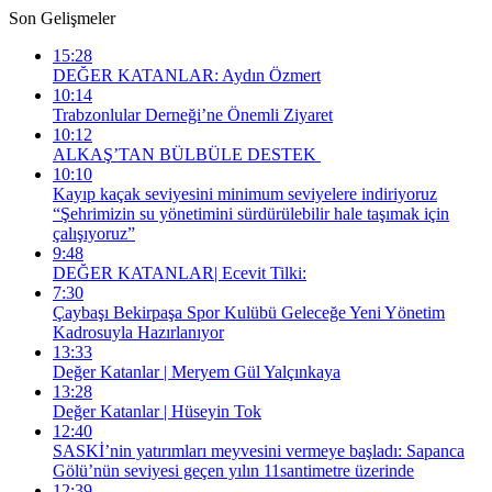
Son Gelişmeler
15:28
DEĞER KATANLAR: Aydın Özmert
10:14
Trabzonlular Derneği’ne Önemli Ziyaret
10:12
ALKAŞ’TAN BÜLBÜLE DESTEK
10:10
Kayıp kaçak seviyesini minimum seviyelere indiriyoruz
“Şehrimizin su yönetimini sürdürülebilir hale taşımak için
çalışıyoruz”
9:48
DEĞER KATANLAR| Ecevit Tilki:
7:30
Çaybaşı Bekirpaşa Spor Kulübü Geleceğe Yeni Yönetim
Kadrosuyla Hazırlanıyor
13:33
Değer Katanlar | Meryem Gül Yalçınkaya
13:28
Değer Katanlar | Hüseyin Tok
12:40
SASKİ’nin yatırımları meyvesini vermeye başladı: Sapanca
Gölü’nün seviyesi geçen yılın 11santimetre üzerinde
12:39