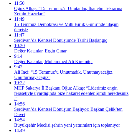
11:50
Oğuz Alkaş: “15 Temmuz’u Unutanlar, İhanetin Tekrarına
Zemin Hazırlar.”
11:49
15 Temmuz Demokrasi ve Milli Birlik Günü’nde ulaşım
ücretsiz
11:47
Serdivan’da Kentsel Dönüşümde Tarihi Başlangıç
10:20
Değer Katanlar| Ergin Çınar
9:14
Değer Katanlar| Muhammed Ali Kiremitçi
9:42
Ali İnci: “15 Temmuz’u Unutmadık, Unutmayacağız,
Unutturmayacağız”
19:22
MHP Sakarya İl Başkanı Oğuz Alkaş: “Liderimiz engin
ferasetiyle uyardığında bize hakaret edenler.Şimdi neredesiniz
.”
14:56
Serdivan’da Kentsel Dönüşüm Başlıyor: Başkan Çelik’ten
Davet
14:54
Büyükşehir Meclisi şehrin yeni yatırımları için toplanıyor
14:49