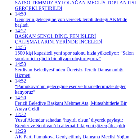
SATSO TEMMUZ AYI OLAĞAN MECLİS TOPLANTISI
GERÇEKLEŞTİRİLDİ
14:59
Gençlerin geleceğine yön verecek tercih desteği AKM’de
başladı
14:57
BAŞKAN ŞENOL DİNÇ, FEN İŞLERİ
ÇALIŞMALARINI YERİNDE İNCELEDİ
14:55
1500 kişi kapasiteli yeni spor salonu hızla yükseliyor: “Salon
sporları için güçlü bir altyapı oluşturuyoruz”
14:53
Serdivan Belediyesi’nden Ücretsiz Tercih Danışmanlığı
Hizmeti
14:52
“Pamukova’nın geleceğine eser ve hizmetlerimizle değer
katıyoruz”
14:50
Ferizli Belediye Başkanı Mehmet Ata, Müteahhitlerle Bir
Araya Geldi
12:32
Yusuf Alemdar sahadan ‘hayırlı olsun’ diyerek paylaştı:
Erenler ve Serdivan’da alternatif iki yeni güzergâh açıldı
12:29
AK Parti Pamukova Genişletilmiş Danışma Meclisi Yoğun