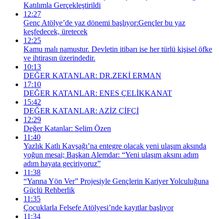
Katılımla Gerçekleştirildi
12:27
Genç Atölye’de yaz dönemi başlıyor:Gençler bu yaz
keşfedecek, üretecek
12:25
Kamu malı namustur. Devletin itibarı ise her türlü kişisel öfke
ve ihtirasın üzerindedir.
10:13
DEĞER KATANLAR: DR.ZEKİ ERMAN
17:10
DEĞER KATANLAR: ENES ÇELİKKANAT
15:42
DEĞER KATANLAR: AZİZ ÇİFÇİ
12:29
Değer Katanlar: Selim Özen
11:40
Yazlık Katlı Kavşağı’na entegre olacak yeni ulaşım aksında
yoğun mesai; Başkan Alemdar: “Yeni ulaşım aksını adım
adım hayata geçiriyoruz”
11:38
“Yarına Yön Ver” Projesiyle Gençlerin Kariyer Yolculuğuna
Güçlü Rehberlik
11:35
Çocuklarla Felsefe Atölyesi’nde kayıtlar başlıyor
11:34