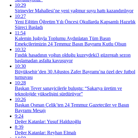
10:29
Şirinevler Mahallesi’ne yeni yağmur suyu hattı kazandırılıyor
10:27
Yeni Eğitim Öğretim Yılı Öncesi Okullarda Kapsamlı Hazırlık
Süreci Başladı
11:54
Kalemin Işığıyla Toplumu Aydınlatan Tüm Basın
Emekçilerimizin 24 Temmuz Basın Bayramı Kutlu Olsun
10:32
Fındık hasadının yoğun olduğu kuzeydeki3 güzergah sezon
başlamadan asfalta kavuşuyor
10:30
Büyükşehir’den 30 Ağustos Zafer Bayramı’na özel dev futbol
turnuvası
10:28
Başkan Tever sanayicilerle buluştu: “Sakarya üretim ve
teknolojide yükselişini sürdürüyor”
10:26
Başkan Osman Çelik’ten 24 Temmuz Gazeteciler ve Basın
Bayramı Mesajı
9:24
Değer Katanlar: Yusuf Haldızoğlu
8:39
Değer Katanlar: Reyhan Elmalı