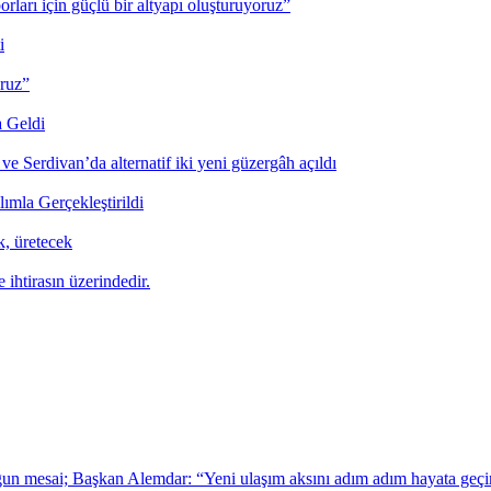
orları için güçlü bir altyapı oluşturuyoruz”
i
oruz”
a Geldi
ve Serdivan’da alternatif iki yeni güzergâh açıldı
mla Gerçekleştirildi
, üretecek
 ihtirasın üzerindedir.
ğun mesai; Başkan Alemdar: “Yeni ulaşım aksını adım adım hayata geçi