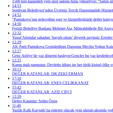
1500 kişi kapasiteli yeni spor salonu hızla yükseliyor: “Salon sp
14:53
Serdivan Belediyesi’nden Ücretsiz Tercih Danışmanlığı Hizmet
14:52
“Pamukova’nın geleceğine eser ve hizmetlerimizle değer katıy
14:50
Ferizli Belediye Başkanı Mehmet Ata, Müteahhitlerle Bir Aray
12:32
Yusuf Alemdar sahadan ‘hayırlı olsun’ diyerek paylaştı: Erenler 
12:29
AK Parti Pamukova Genişletilmiş Danışma Meclisi Yoğun Katılı
12:27
Genç Atölye’de yaz dönemi başlıyor:Gençler bu yaz keşfedecek
12:25
Kamu malı namustur. Devletin itibarı ise her türlü kişisel öfke ve
10:13
DEĞER KATANLAR: DR.ZEKİ ERMAN
17:10
DEĞER KATANLAR: ENES ÇELİKKANAT
15:42
DEĞER KATANLAR: AZİZ ÇİFÇİ
12:29
Değer Katanlar: Selim Özen
11:40
Yazlık Katlı Kavşağı’na entegre olacak yeni ulaşım aksında yo