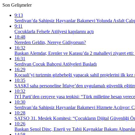
Son Gelişmeler
9:13
Serdivan’da Sahipsiz Hayvanlar Bakımevi Yolunda Asfalt Çalı
9:11
Çocuklarla Felsefe Atölyesi kapılarını açtı
18:48
Nereden Geldin, Nereye Gidiyorsun?
16:32
Başkan Alemdar, Erenler ve Karasu’da 2 mahalleyi ziyaret etti:
16:31
Serdivan Çocuk Bahçesi Atölyeleri Başladı
16:29
Kocaali’yi turizmin gözbebeği yapacak sahil projelerini ilk kez
10:35
SASKİ saha personeline İtfaiye’den uygulamalı güvenlik eğiti
10:32
İYİ Parti’den çerçeve yasa tepkisi: “Türk milletine hesap verec
10:30
Serdivan’da Sahipsiz Hayvanlar Bakımevi Hizmete Açılıyor: 
10:28
SATSO 31. Meslek Komitesi: “Çocukların Dijital Güvenliği Ön
10:26
Başkan Şenol Dinç, Enerji ve Tabii Kaynaklar Bakanı Alparslan
14:58