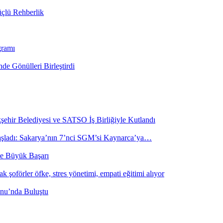
üçlü Rehberlik
gramı
de Gönülleri Birleştirdi
şehir Belediyesi ve SATSO İş Birliğiyle Kutlandı
 başladı: Sakarya’nın 7’nci SGM’si Kaynarca’ya…
de Büyük Başarı
k şoförler öfke, stres yönetimi, empati eğitimi alıyor
onu’nda Buluştu