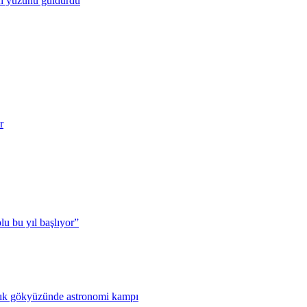
un yüzünü güldürdü
r
u bu yıl başlıyor”
nlık gökyüzünde astronomi kampı