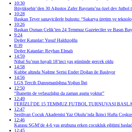
10:30
Büyükşehir’den 30 Ağustos Zafer Bayramı’na özel dev futbol t
10:28
Başkan Tever sanayicilerle buluştu: “Sakarya üretim ve teknolo
10:26
Başkan Osman Çelik’ten 24 Temmuz Gazeteciler ve Basın Bay
9:24
Değer Katanlar: Yusuf Haldızoğlu
8:39
Değer Katanlar: Reyhan Elmalı
14:59
Nihal Su’nun hayali 18’inci yaş gününde gerçek oldu
14:58
Kubbe altında Nağme Serisi Ender Doğan ile Başlıyor
14:56
LGS Tercih Danışmanlığına Yoğun İlgi
12:50
“İhanetin de vefasızlığın da zaman aşımı yoktur”
12:49
FERİZLİ’DE 15 TEMMUZ FUTBOL TURNUVASI BAŞL
12:47
Serdivan Çocuk Akademisi Yaz Okulu’nda İkinci Hafta Coşku
12:46
Karasu SGM’de 4-6 yaş grubuna erken çocukluk eğitimi başlad
12:45