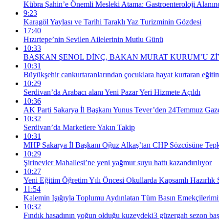
Kübra Şahin’e Önemli Mesleki Atama: Gastroenteroloji Alan
9:23
Karagöl Yaylası ve Tarihi Taraklı Yaz Turizminin Gözdesi
17:40
Hızırtepe’nin Sevilen Ailelerinin Mutlu Günü
10:33
BAŞKAN ŞENOL DİNÇ, BAKAN MURAT KURUM’U Zİ
10:31
Büyükşehir cankurtaranlarından çocuklara hayat kurtaran eğiti
10:29
Serdivan’da Arabacı alanı Yeni Pazar Yeri Hizmete Açıldı
10:36
AK Parti Sakarya İl Başkanı Yunus Tever’den 24Temmuz Gazet
10:32
Serdivan’da Marketlere Yakın Takip
10:31
MHP Sakarya İl Başkanı Oğuz Alkaş’tan CHP Sözcüsüne Tepki: 
10:29
Şirinevler Mahallesi’ne yeni yağmur suyu hattı kazandırılıyor
10:27
Yeni Eğitim Öğretim Yılı Öncesi Okullarda Kapsamlı Hazırlık 
11:54
Kalemin Işığıyla Toplumu Aydınlatan Tüm Basın Emekçilerim
10:32
Fındık hasadının yoğun olduğu kuzeydeki3 güzergah sezon baş