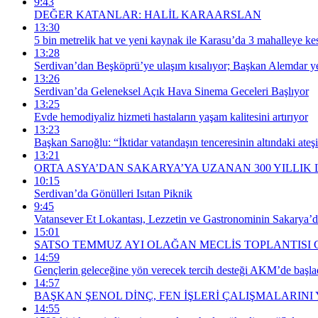
9:43
DEĞER KATANLAR: HALİL KARAARSLAN
13:30
5 bin metrelik hat ve yeni kaynak ile Karasu’da 3 mahalleye kesi
13:28
Serdivan’dan Beşköprü’ye ulaşım kısalıyor; Başkan Alemdar yer
13:26
Serdivan’da Geleneksel Açık Hava Sinema Geceleri Başlıyor
13:25
Evde hemodiyaliz hizmeti hastaların yaşam kalitesini artırıyor
13:23
Başkan Sarıoğlu: “İktidar vatandaşın tenceresinin altındaki ate
13:21
ORTA ASYA’DAN SAKARYA’YA UZANAN 300 YILLIK
10:15
Serdivan’da Gönülleri Isıtan Piknik
9:45
Vatansever Et Lokantası, Lezzetin ve Gastronominin Sakarya’
15:01
SATSO TEMMUZ AYI OLAĞAN MECLİS TOPLANTISI 
14:59
Gençlerin geleceğine yön verecek tercih desteği AKM’de başla
14:57
BAŞKAN ŞENOL DİNÇ, FEN İŞLERİ ÇALIŞMALARINI
14:55