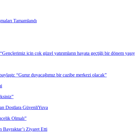
şmaları Tamamlandı
 “Gençlerimiz için çok güzel yatırımların hayata geçtiği bir dönem yaşı
 paylaştı: “Gurur duyacağımız bir cazibe merkezi olacak”
mi
eksiniz”
Can Dostlara GüvenliYuva
celik Olmalı”
 Bayraktar’ı Ziyaret Etti