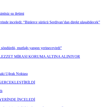
ntisiz su iletimi
inde inceledi: “Binlerce sürücü Serdivan’dan direkt ulaşabilecek”
şi söndürdü, mutfağı yangın yerineçevirdi”
 LEZZET MİRASI KORUMA ALTINA ALINIYOR
daki Uğrak Noktası
GERÇEKLEŞTİRİLDİ
dı
 YERİNDE İNCELEDİ