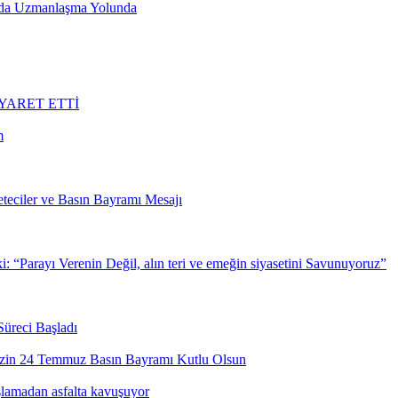
ında Uzmanlaşma Yolunda
YARET ETTİ
m
eciler ve Basın Bayramı Mesajı
“Parayı Verenin Değil, alın teri ve emeğin siyasetini Savunuyoruz”
Süreci Başladı
izin 24 Temmuz Basın Bayramı Kutlu Olsun
lamadan asfalta kavuşuyor