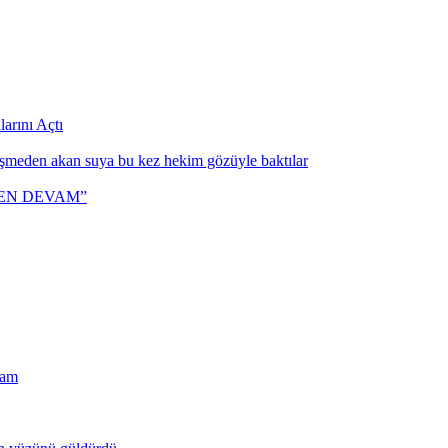
arını Açtı
eşmeden akan suya bu kez hekim gözüyle baktılar
DEN DEVAM”
ram