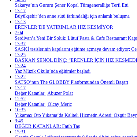
Sakarya’nın Gururu Şener Kopal Tümgeneralliğe Terfi Etti
13:17
Büyükşehir’den anne sütü farkındalığı için anlamlı buluşma
13:13
ERENLER’DE YATIRIMLAR HIZ KESMİYOR
7:04
Serdivan’a Yeni Bir Soluk: Lütuf Pasta & Cafe Restaurant Kapıl
13:37
SASKİ tesislerinin kapılarını eğitime açmaya devam ediyor; Ç
13:25
BAŞKAN ŞENOL DİNÇ: “ERENLER İÇİN HIZ KESME
13:24
Yaz Müzik Okulu’nda eğitimler başladı
13:22
SATSO’nun The GLOBBY Platformundan Önemli Başarı
13:17
Değer Katanlar | Abuzer Polat
12:52
Değer Katanlar | Olcay Meriç
10:35
Yıkamax Oto Yıkama’da Kaliteli Hizmetin Adresi: Özgür Bay
9:49
DEĞER KATANLAR: Fatih Taş
15:31