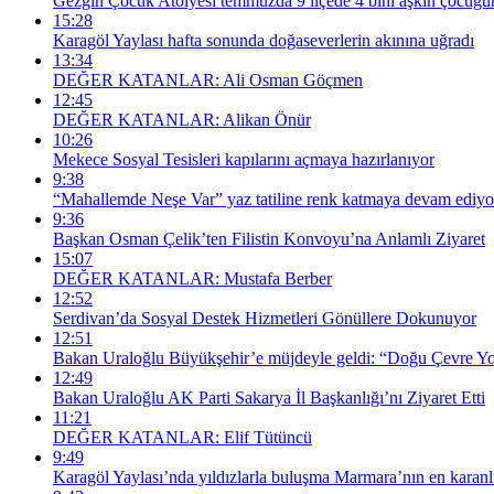
Gezgin Çocuk Atölyesi temmuzda 9 ilçede 4 bini aşkın çocuğ
15:28
Karagöl Yaylası hafta sonunda doğaseverlerin akınına uğradı
13:34
DEĞER KATANLAR: Ali Osman Göçmen
12:45
DEĞER KATANLAR: Alikan Önür
10:26
Mekece Sosyal Tesisleri kapılarını açmaya hazırlanıyor
9:38
“Mahallemde Neşe Var” yaz tatiline renk katmaya devam ediyo
9:36
Başkan Osman Çelik’ten Filistin Konvoyu’na Anlamlı Ziyaret
15:07
DEĞER KATANLAR: Mustafa Berber
12:52
Serdivan’da Sosyal Destek Hizmetleri Gönüllere Dokunuyor
12:51
Bakan Uraloğlu Büyükşehir’e müjdeyle geldi: “Doğu Çevre Yol
12:49
Bakan Uraloğlu AK Parti Sakarya İl Başkanlığı’nı Ziyaret Etti
11:21
DEĞER KATANLAR: Elif Tütüncü
9:49
Karagöl Yaylası’nda yıldızlarla buluşma Marmara’nın en kara