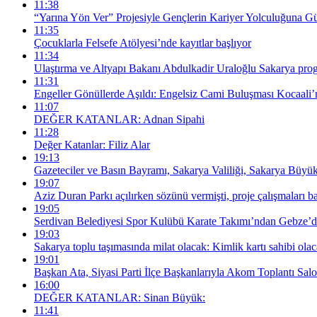
11:38
“Yarına Yön Ver” Projesiyle Gençlerin Kariyer Yolculuğuna G
11:35
Çocuklarla Felsefe Atölyesi’nde kayıtlar başlıyor
11:34
Ulaştırma ve Altyapı Bakanı Abdulkadir Uraloğlu Sakarya pro
11:31
Engeller Gönüllerde Aşıldı: Engelsiz Cami Buluşması Kocaali’n
11:07
DEĞER KATANLAR: Adnan Sipahi
11:28
Değer Katanlar: Filiz Alar
19:13
Gazeteciler ve Basın Bayramı, Sakarya Valiliği, Sakarya Büyük
19:07
Aziz Duran Parkı açılırken sözünü vermişti, proje çalışmaları
19:05
Serdivan Belediyesi Spor Kulübü Karate Takımı’ndan Gebze’
19:03
Sakarya toplu taşımasında milat olacak: Kimlik kartı sahibi olaca
19:01
Başkan Ata, Siyasi Parti İlçe Başkanlarıyla Akom Toplantı Sal
16:00
DEĞER KATANLAR: Sinan Büyük:
11:41