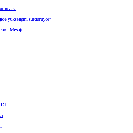
urnuvası
jide yükselişini sürdürüyor”
ramı Mesajı
ADI
su
ı