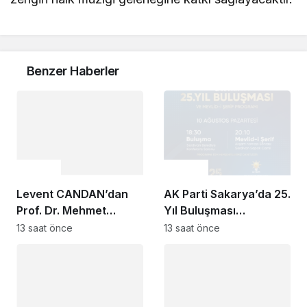
Benzer Haberler
Gündem
Gündem
Levent CANDAN’dan
AK Parti Sakarya’da 25.
Prof. Dr. Mehmet
Yıl Buluşması
SARIBIYIK’a vefa
Düzenlenecek
13 saat önce
13 saat önce
ziyareti