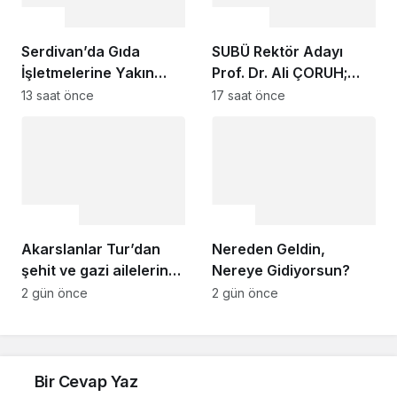
Genel
Gündem
Serdivan’da Gıda
SUBÜ Rektör Adayı
İşletmelerine Yakın
Prof. Dr. Ali ÇORUH;
Takip
“Sakarya’ya değer
13 saat önce
17 saat önce
katan bir üniversite
inşa etmek istiyorum”
Gündem
Genel
Akarslanlar Tur’dan
Nereden Geldin,
şehit ve gazi ailelerine
Nereye Gidiyorsun?
anlamlı destek
2 gün önce
2 gün önce
Bir Cevap Yaz