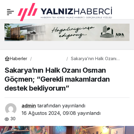
Sakarya’nın Halk Ozanı
0
Osman Göçmen;
“Gerekli makamlardan
destek bekliyorum”
Genel
Haberler
Sakarya’nın Halk Ozanı
Osman Göçmen; “Gerekli
Sakarya’nın Halk Ozanı Osman
makamlardan destek
bekliyorum”
Göçmen; “Gerekli makamlardan
destek bekliyorum”
admin
tarafından yayınlandı
16 Ağustos 2024, 09:08
yayınlandı
30