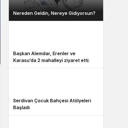
Nereden Geldin, Nereye Gidiyorsun?
2
Başkan Alemdar, Erenler ve
Karasu’da 2 mahalleyi ziyaret etti:
“Gençlerimiz için çok güzel
yatırımların hayata geçtiği bir dönem
yaşıyoruz”
3
Serdivan Çocuk Bahçesi Atölyeleri
Başladı