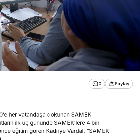
0
Paylaş
 70’e her vatandaşa dokunan SAMEK
yıtların ilk üç gününde SAMEK’lere 4 bin
önce eğitim gören Kadriye Vardal, “SAMEK
.