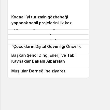
4
5
Kocaali’yi turizmin gözbebeği
6
SASKİ saha personeline İtfaiye’den
7
yapacak sahil projelerini ilk kez
İYİ Parti’den çerçeve yasa tepkisi:
uygulamalı güvenlik eğitimi
paylaştı: “Gurur duyacağımız bir
8
Serdivan’da Sahipsiz Hayvanlar
“Türk milletine hesap vereceksiniz”
cazibe merkezi olacak”
Bakımevi Hizmete Açılıyor: Can
SATSO 31. Meslek Komitesi:
Dostlara GüvenliYuva
9
“Çocukların Dijital Güvenliği Öncelik
Olmalı”
Başkan Şenol Dinç, Enerji ve Tabii
10
Kaynaklar Bakanı Alparslan
Başkan Karakullukçu’dan Sakarya
Bayraktar’ı Ziyaret Etti
Muşlular Derneği’ne ziyaret