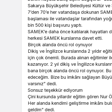
Sakarya Büyükşehir Belediyesi Kültür ve 
7’den 70’e her vatandaşa dokunan SAMEK k
başlaması ile vatandaşlar tarafından yoğ
bin 500 kişi başvuru yaptı.
SAMEK’e daha önce katılarak hayatları de
herkesi SAMEK kurslarına davet etti.
Birçok alanda öncü rol oynuyor
Dikiş ve İngilizce kurslarında 2 yıldır e
için çok önemli. Burada alınan eğitimler il
kazanıyor. 2 yıl dikiş ve İngilizce kurslar
bana birçok alanda öncü rol oynuyor. Bu 
edeceğim. Bize bu imkânı sağlayan Büyük
varsınız” dedi.
Sonsuz teşekkür ediyorum
Çini kursunda yıllardır eğitim gören Nur 
Her alanda kendimi geliştirme imkânı bul
geldim” dedi.