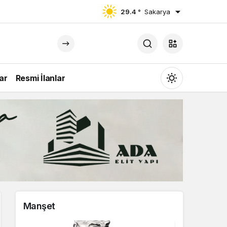
29.4 °
Sakarya
ar
Resmi İlanlar
Mod
değiştir
Gündüz Modu
Gündüz modunu seçin.
Gece Modu
Manşet
Gece modunu seçin.