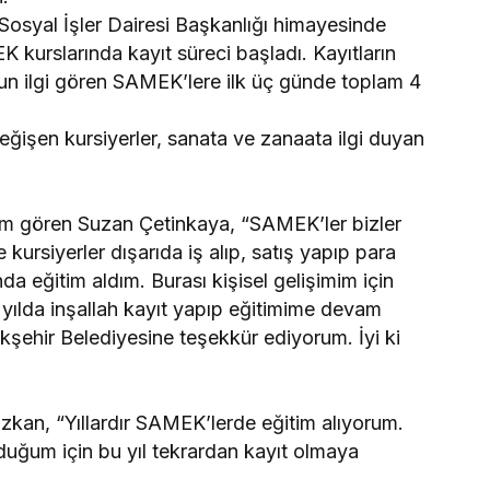
Sosyal İşler Dairesi Başkanlığı himayesinde
urslarında kayıt süreci başladı. Kayıtların
un ilgi gören SAMEK’lere ilk üç günde toplam 4
ğişen kursiyerler, sanata ve zanaata ilgi duyan
ğitim gören Suzan Çetinkaya, “SAMEK’ler bizler
e kursiyerler dışarıda iş alıp, satış yapıp para
ında eğitim aldım. Burası kişisel gelişimim için
yılda inşallah kayıt yapıp eğitimime devam
şehir Belediyesine teşekkür ediyorum. İyi ki
Özkan, “Yıllardır SAMEK’lerde eğitim alıyorum.
duğum için bu yıl tekrardan kayıt olmaya