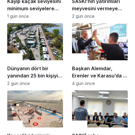
Kayıp kaçak seviyesini
SASKİ’nin yatırımları
minimum seviyelere
meyvesini vermeye
indiriyoruz “Şehrimizin
başladı: Sapanca
1 gün önce
2 gün önce
su yönetimini
Gölü’nün seviyesi
sürdürülebilir hale
geçen yılın
taşımak için
11santimetre üzerinde
çalışıyoruz”
Çevre
Çevre
Dünyanın dört bir
Başkan Alemdar,
yanından 25 bin kişiyi
Erenler ve Karasu’da 2
ağırlayacak dev fuar
mahalleyi ziyaret etti:
2 gün önce
4 gün önce
için geri sayım
“Gençlerimiz için çok
güzel yatırımların
hayata geçtiği bir
dönem yaşıyoruz”
Çevre
Çevre