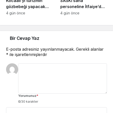
Kocaali’yi turizmin
SASKİ saha
gözbebeği yapacak
personeline İtfaiye’den
sahil projelerini ilk kez
uygulamalı güvenlik
4 gün önce
4 gün önce
paylaştı: “Gurur
eğitimi
duyacağımız bir cazibe
merkezi olacak”
Bir Cevap Yaz
E-posta adresiniz yayınlanmayacak.
Gerekli alanlar
*
ile işaretlenmişlerdir
Yorumunuz
*
0
/30 karakter