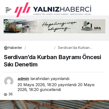
Adapazarı’nın
0
Paylaş
altyapısına 8
kilometrelik yeni
kanalizasyon hattı
Çevre
Haberler
Serdivan’da Kurban
Bayramı Öncesi Sıkı
Serdivan’da Kurban Bayramı Öncesi
Denetim
kazandırılıyor
Sıkı Denetim
admin
tarafından yayınlandı
20 Mayıs 2026, 18:20
yayınlandı
20 Mayıs
2026, 18:20
güncellendi
36