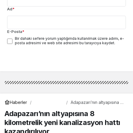
Ad
*
E-Posta
*
Bir dahaki sefere yorum yaptığımda kullanılmak üzere adımı, e-
posta adresimi ve web site adresimi bu tarayıcıya kaydet.
Yorum Gönder
Çevre
Haberler
Adapazarı’nın altyapısına 8
kilometrelik yeni
Adapazarı’nın altyapısına 8
kanalizasyon hattı
kazandırılıyor
kilometrelik yeni kanalizasyon hattı
kazandırılıyor