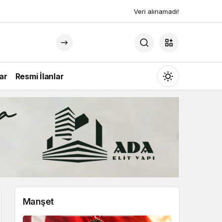
Veri alınamadı!
ar
Resmi İlanlar
Mod
değiştir
Gündüz Modu
Gündüz modunu seçin.
Gece Modu
Manşet
Gece modunu seçin.