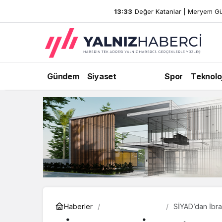
13:33
Değer Katanlar | Meryem Gü
SON GELIŞMELER
Gündem
Siyaset
Ekonomi
Spor
Teknoloj
Ekonomi
Haberler
SİYAD’dan İbrah