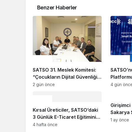
Benzer Haberler
Ekonomi
Ekonomi
SATSO 31. Meslek Komitesi:
SATSO’n
“Çocukların Dijital Güvenliği
Platform
Öncelik Olmalı”
2 gün önce
4 gün önc
Bilim - Tek
Ekonomi
Girişimci 
Kırsal Üreticiler, SATSO’daki
Sakarya 
3 Günlük E-Ticaret Eğitimini
ve Gelec
1 ay önce
Başarıyla Tamamladı
4 hafta önce
Yatırıldı