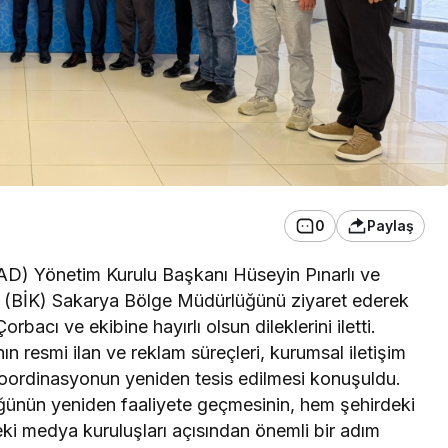
0
Paylaş
YAD) Yönetim Kurulu Başkanı Hüseyin Pınarlı ve
mu (BİK) Sakarya Bölge Müdürlüğünü ziyaret ederek
cı ve ekibine hayırlı olsun dileklerini iletti.
nın resmi ilan ve reklam süreçleri, kurumsal iletişim
 koordinasyonun yeniden tesis edilmesi konuşuldu.
ünün yeniden faaliyete geçmesinin, hem şehirdeki
eki medya kuruluşları açısından önemli bir adım