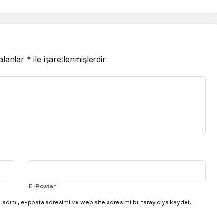
SATSO’da Ele Alındı
 alanlar
*
ile işaretlenmişlerdir
E-Posta
*
 adımı, e-posta adresimi ve web site adresimi bu tarayıcıya kaydet.