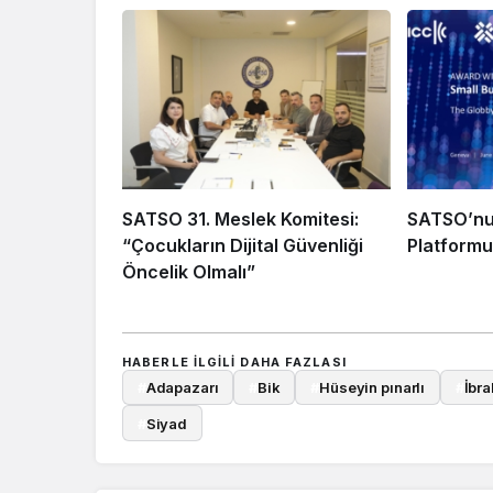
SATSO 31. Meslek Komitesi:
SATSO’n
“Çocukların Dijital Güvenliği
Platformu
Öncelik Olmalı”
HABERLE ILGILI DAHA FAZLASI
#
Adapazarı
#
Bik
#
Hüseyin pınarlı
#
İbr
#
Siyad