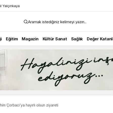
l Yalçınkaya
Aramak istediğiniz kelimeyi yazın..
i
Eğitim
Magazin
Kültür Sanat
Sağlık
Değer Katanl
im Çorbacı’ya hayırlı olsun ziyareti