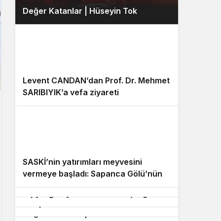
Değer Katanlar | Hüseyin Tok
2
Levent CANDAN’dan Prof. Dr. Mehmet
SARIBIYIK’a vefa ziyareti
3
4
SASKİ’nin yatırımları meyvesini
5
AK Parti Sakarya’da 25. Yıl Buluşması
6
vermeye başladı: Sapanca Gölü’nün
Dünyanın dört bir yanından 25 bin
Düzenlenecek
seviyesi geçen yılın 11santimetre
Serdivan’da Gıda İşletmelerine Yakın
kişiyi ağırlayacak dev fuar için geri
7
üzerinde
9
Takip
8
sayım
Değer Katanlar | Selim Bozkurt