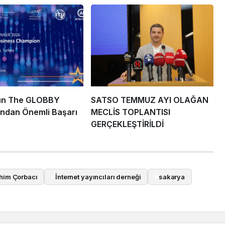
un The GLOBBY
SATSO TEMMUZ AYI OLAĞAN
ndan Önemli Başarı
MECLİS TOPLANTISI
GERÇEKLEŞTİRİLDİ
ahim Çorbacı
#
İnternet yayıncıları derneği
#
sakarya