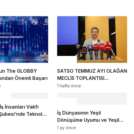
Ekonomi
un The GLOBBY
SATSO TEMMUZ AYI OLAĞAN
undan Önemli Başarı
MECLİS TOPLANTISI
GERÇEKLEŞTİRİLDİ
e
1 hafta önce
noloji
Ekonomi
İş İnsanları Vakfı
İş Dünyasının Yeşil
Şubesi’nde Teknoloji
Dönüşüme Uyumu ve Yeşil
ek Vizyonu Masaya
Ekonomi Perspektifi
1 ay önce