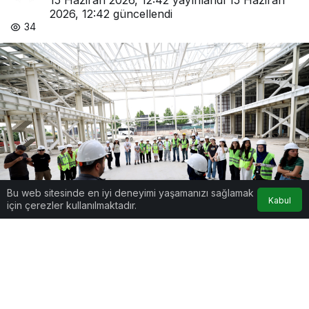
2026, 12:42
güncellendi
34
Bu web sitesinde en iyi deneyimi yaşamanızı sağlamak
Kabul
için çerezler kullanılmaktadır.
Google'da Abone Ol
0
Paylaş