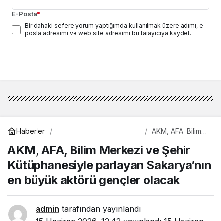
E-Posta
*
Bir dahaki sefere yorum yaptığımda kullanılmak üzere adımı, e-
posta adresimi ve web site adresimi bu tarayıcıya kaydet.
Yorum Gönder
Bilim - Teknoloji
Haberler
AKM, AFA, Bilim
Merkezi ve Şehir
AKM, AFA, Bilim Merkezi ve Şehir
Kütüphanesiyle
parlayan
Kütüphanesiyle parlayan Sakarya’nın
Sakarya’nın en
büyük aktörü
en büyük aktörü gençler olacak
gençler olacak
admin
tarafından yayınlandı
15 Haziran 2026, 12:42
yayınlandı
15 Haziran