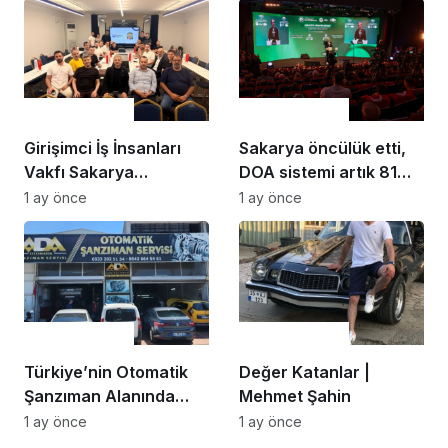
Bilim - Teknoloji
Bilim - Teknoloji
Girişimci İş İnsanları
Sakarya öncülük etti,
Vakfı Sakarya
DOA sistemi artık 81
Şubesi’nde Teknoloji
şehirde DOA’da
1 ay önce
1 ay önce
ve Gelecek Vizyonu
Sakarya’nın duyarlılığı
Masaya Yatırıldı
Türkiye’ye örnek oldu:
“Gurur duyduk…”
Bilim - Teknoloji
Bilim - Teknoloji
Türkiye’nin Otomatik
Değer Katanlar |
Şanzıman Alanında
Mehmet Şahin
Güçlü Markalarından
1 ay önce
1 ay önce
Biri: Ada Otomatik