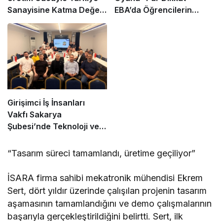
Sanayisine Katma Değer
EBA’da Öğrencilerin
Sağlıyor
Kullanımına Sunuldu
Girişimci İş İnsanları
Vakfı Sakarya
Şubesi’nde Teknoloji ve
Gelecek Vizyonu Masaya
Yatırıldı
“Tasarım süreci tamamlandı, üretime geçiliyor”
İSARA firma sahibi mekatronik mühendisi Ekrem
Sert, dört yıldır üzerinde çalışılan projenin tasarım
aşamasının tamamlandığını ve demo çalışmalarının
başarıyla gerçekleştirildiğini belirtti. Sert, ilk