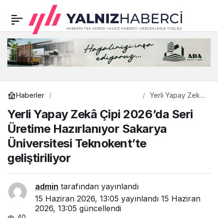
AKM, AFA, Bilim Merkezi
0
Paylaş
ve Şehir Kütüphanesiyle
parlayan Sakarya’nın en
büyük aktörü gençler
Bilim - Teknoloji
Haberler
Yerli Yapay Zekâ
Çipi 2026’da Seri
Yerli Yapay Zekâ Çipi 2026’da Seri
Üretime
olacak
Hazırlanıyor
Üretime Hazırlanıyor Sakarya
Sakarya
Üniversitesi
Üniversitesi Teknokent’te
Teknokent’te
geliştiriliyor
geliştiriliyor
admin
tarafından yayınlandı
15 Haziran 2026, 13:05
yayınlandı
15 Haziran
2026, 13:05
güncellendi
40