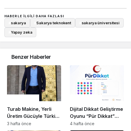
HABERLE ILGILI DAHA FAZLASI
#
sakarya
#
Sakarya teknokent
#
sakarya üniversitesi
#
Yapay zeka
Benzer Haberler
Bilim - Teknoloji
Bilim - Teknoloji
Turab Makine, Yerli
Dijital Dikkat Geliştirme
Üretim Gücüyle Türkiye
Oyunu “Pür Dikkat”
Sanayisine Katma
EBA’da Öğrencilerin
3 hafta önce
4 hafta önce
Değer Sağlıyor
Kullanımına Sunuldu