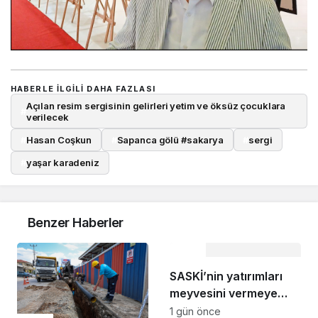
HABERLE ILGILI DAHA FAZLASI
Açılan resim sergisinin gelirleri yetim ve öksüz çocuklara
#
verilecek
#
Hasan Coşkun
#
Sapanca gölü #sakarya
#
sergi
#
yaşar karadeniz
Benzer Haberler
Çevre
SASKİ’nin yatırımları
meyvesini vermeye
başladı: Sapanca
1 gün önce