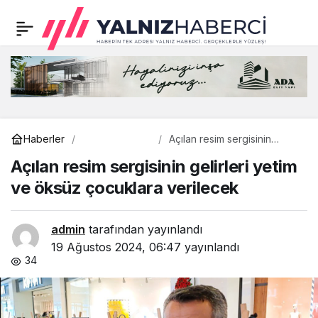
Açılan resim sergisinin
0
gelirleri yetim ve öksüz
çocuklara verilecek
Çevre
Haberler
Açılan resim sergisinin
gelirleri yetim ve öksüz
Açılan resim sergisinin gelirleri yetim
çocuklara verilecek
ve öksüz çocuklara verilecek
admin
tarafından yayınlandı
19 Ağustos 2024, 06:47
yayınlandı
34