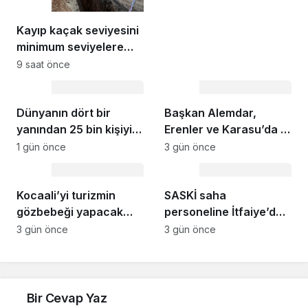
Çevre
Gölü’nün seviyesi
geçen yılın
Kayıp kaçak seviyesini
11santimetre üzerinde
minimum seviyelere
indiriyoruz “Şehrimizin
9 saat önce
su yönetimini
Çevre
Çevre
sürdürülebilir hale
taşımak için
Dünyanın dört bir
Başkan Alemdar,
çalışıyoruz”
yanından 25 bin kişiyi
Erenler ve Karasu’da 2
ağırlayacak dev fuar
mahalleyi ziyaret etti:
1 gün önce
3 gün önce
için geri sayım
“Gençlerimiz için çok
Çevre
Çevre
güzel yatırımların
Kocaali’yi turizmin
hayata geçtiği bir
SASKİ saha
gözbebeği yapacak
dönem yaşıyoruz”
personeline İtfaiye’den
sahil projelerini ilk kez
uygulamalı güvenlik
3 gün önce
3 gün önce
paylaştı: “Gurur
eğitimi
duyacağımız bir cazibe
merkezi olacak”
Bir Cevap Yaz