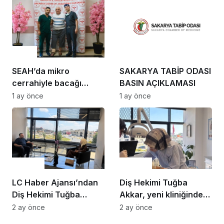
Yolunda
Sağlık
Sağlık
SEAH’da mikro
SAKARYA TABİP ODASI
cerrahiyle bacağı
BASIN AÇIKLAMASI
amputasyondan
1 ay önce
1 ay önce
kurtarıldı
Gündem
Gündem
LC Haber Ajansı’ndan
Diş Hekimi Tuğba
Diş Hekimi Tuğba
Akkar, yeni kliniğinde
Akkar’a ziyaret
hastalarını ağırlıyor
2 ay önce
2 ay önce