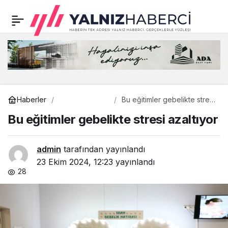
Peynirci Emrullah, 5.
0
Paylaş
Şubesini Adapazarı
Yağcılar’da açtı; SMA
Hastası Yağız Alp’e
Sağlık
Haberler
Bu eğitimler gebelikte stresi
azaltıyor
Bu eğitimler gebelikte stresi azaltıyor
destek kampanyası
admin
tarafından yayınlandı
büyük ilgi gördü
23 Ekim 2024, 12:23
yayınlandı
28