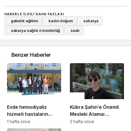
HABERLE ILGILI DAHA FAZLASI
#
gebelik eğitimi
#
kadın doğum
#
sakarya
#
sakarya sağlık il müdürlüğ
#
seah
Benzer Haberler
Sağlık
Sağlık
Evde hemodiyaliz
Kübra Şahin’e Önemli
hizmeti hastaların
Mesleki Atama:
yaşam kalitesini
Gastroenteroloji
1 hafta önce
2 hafta önce
artırıyor
Alanında Uzmanlaşma