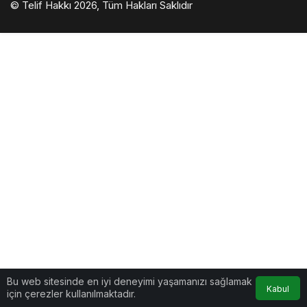
© Telif Hakkı 2026, Tüm Hakları Saklıdır
Bu web sitesinde en iyi deneyimi yaşamanızı sağlamak
Kabul
için çerezler kullanılmaktadır.