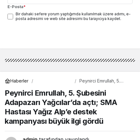
E-Posta
*
Bir dahaki sefere yorum yaptığımda kullanılmak üzere adımı, e-
posta adresimi ve web site adresimi bu tarayıcıya kaydet.
Yorum Gönder
Gündem
Haberler
Peynirci Emrullah, 5.
Şubesini Adapazarı
Peynirci Emrullah, 5. Şubesini
Yağcılar’da açtı; SMA
Hastası Yağız Alp’e
Adapazarı Yağcılar’da açtı; SMA
destek kampanyası
büyük ilgi gördü
Hastası Yağız Alp’e destek
kampanyası büyük ilgi gördü
admin
tarafından yayınlandı