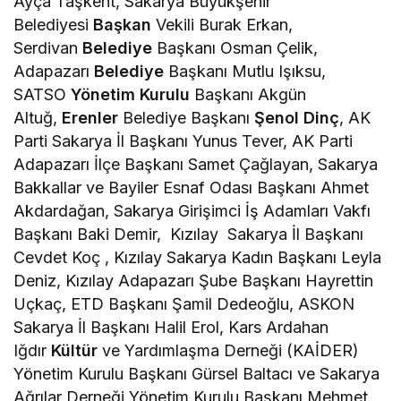
Ayça Taşkent, Sakarya Büyükşehir
Belediyesi
Başkan
Vekili Burak Erkan,
Serdivan
Belediye
Başkanı Osman Çelik,
Adapazarı
Belediye
Başkanı Mutlu Işıksu,
SATSO
Yönetim
Kurulu
Başkanı Akgün
Altuğ,
Erenler
Belediye Başkanı
Şenol Dinç
, AK
Parti Sakarya İl Başkanı Yunus Tever, AK Parti
Adapazarı İlçe Başkanı Samet Çağlayan, Sakarya
Bakkallar ve Bayiler Esnaf Odası Başkanı Ahmet
Akdardağan, Sakarya Girişimci İş Adamları Vakfı
Başkanı Baki Demir, Kızılay Sakarya İl Başkanı
Cevdet Koç , Kızılay Sakarya Kadın Başkanı Leyla
Deniz, Kızılay Adapazarı Şube Başkanı Hayrettin
Uçkaç, ETD Başkanı Şamil Dedeoğlu, ASKON
Sakarya İl Başkanı Halil Erol, Kars Ardahan
Iğdır
Kültür
ve Yardımlaşma Derneği (KAİDER)
Yönetim Kurulu Başkanı Gürsel Baltacı ve Sakarya
Ağrılar Derneği Yönetim Kurulu Başkanı Mehmet