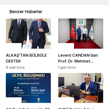
Benzer Haberler
Gündem
Gündem
ALKAŞ’TAN BÜLBÜLE
Levent CANDAN’dan
DESTEK
Prof. Dr. Mehmet
SARIBIYIK’a vefa
9 saat önce
1 gün önce
ziyareti
Gündem
Gündem