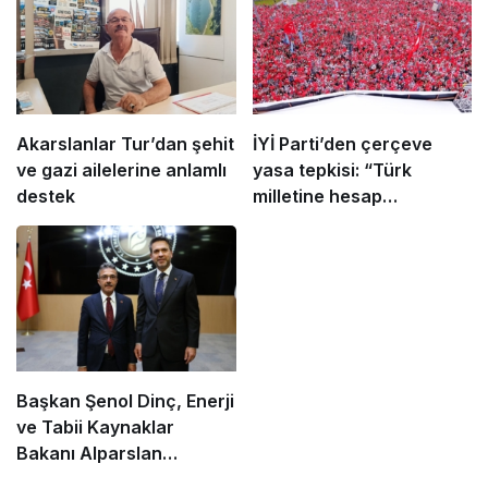
Akarslanlar Tur’dan şehit
İYİ Parti’den çerçeve
ve gazi ailelerine anlamlı
yasa tepkisi: “Türk
destek
milletine hesap
vereceksiniz”
Başkan Şenol Dinç, Enerji
ve Tabii Kaynaklar
Bakanı Alparslan
Bayraktar’ı Ziyaret Etti