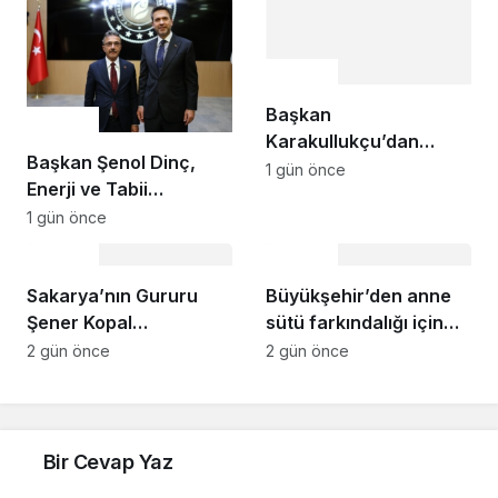
Gündem
Başkan
Gündem
Karakullukçu’dan
Başkan Şenol Dinç,
Sakarya Muşlular
1 gün önce
Enerji ve Tabii
Derneği’ne ziyaret
Kaynaklar Bakanı
1 gün önce
Alparslan Bayraktar’ı
Gündem
Gündem
Ziyaret Etti
Sakarya’nın Gururu
Büyükşehir’den anne
Şener Kopal
sütü farkındalığı için
Tümgeneralliğe Terfi
anlamlı buluşma
2 gün önce
2 gün önce
Etti
Bir Cevap Yaz