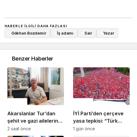
HABERLE ILGILI DAHA FAZLASI
#
Gökhan Bozdemir
#
İş adamı
#
Sair
#
Yazar
Benzer Haberler
Gündem
Gündem
Akarslanlar Tur’dan
İYİ Parti’den çerçeve
şehit ve gazi ailelerine
yasa tepkisi: “Türk
anlamlı destek
milletine hesap
2 saat önce
1 gün önce
vereceksiniz”