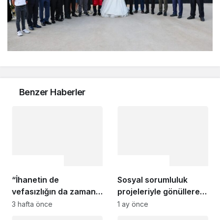
Benzer Haberler
Uncategorized
Uncategorized
“İhanetin de
Sosyal sorumluluk
vefasızlığın da zaman
projeleriyle gönüllere
aşımı yoktur”
dokunan ekip, özel
3 hafta önce
1 ay önce
gereksinimli çocuklar