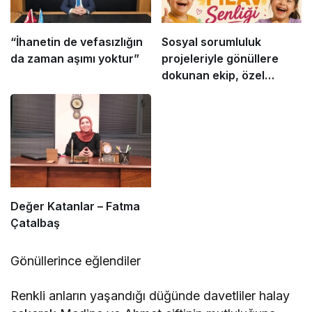
“İhanetin de vefasızlığın
Sosyal sorumluluk
da zaman aşımı yoktur”
projeleriyle gönüllere
dokunan ekip, özel
gereksinimli çocuklar için
yine anlamlı bir
organizasyona
hazırlanıyor
Değer Katanlar – Fatma
Çatalbaş
Gönüllerince eğlendiler
Renkli anların yaşandığı düğünde davetliler halay