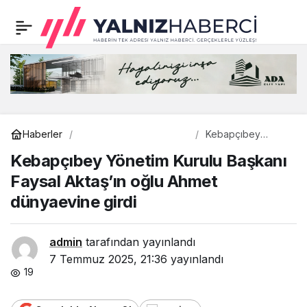
Kebapçıbey Yönetim
0
Kurulu Başkanı Faysal
Aktaş’ın oğlu Ahmet
dünyaevine girdi
Uncategorized
Haberler
Kebapçıbey
Yönetim Kurulu
Kebapçıbey Yönetim Kurulu Başkanı
Başkanı Faysal
Aktaş’ın oğlu
Faysal Aktaş’ın oğlu Ahmet
Ahmet dünyaevine
girdi
dünyaevine girdi
admin
tarafından yayınlandı
7 Temmuz 2025, 21:36
yayınlandı
19