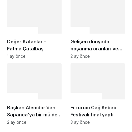
için yine anlamlı bir
organizasyona
hazırlanıyor
Uncategorized
Gündem
Değer Katanlar –
Gelişen dünyada
Fatma Çatalbaş
boşanma oranları ve
doğum istatistikleriyle
1 ay önce
2 ay önce
erkeklik kavramının
ölümü
Uncategorized
Uncategorized
Başkan Alemdar’dan
Erzurum Cağ Kebabı
Sapanca’ya bir müjde
Festivali final yaptı
daha: Kurtköy’e FIFA
2 ay önce
3 ay önce
standartlarında futbol